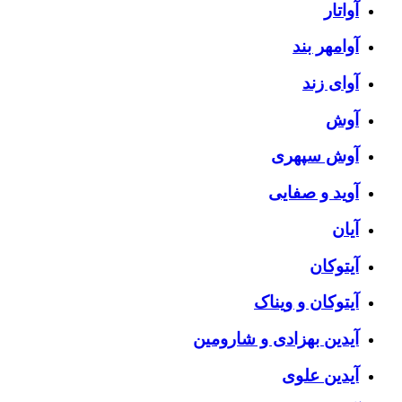
آواتار
آوامهر بند
آوای زند
آوش
آوش سپهری
آوید و صفایی
آیان
آیتوکان
آیتوکان و ویناک
آیدین بهزادی و شارومین
آیدین علوی