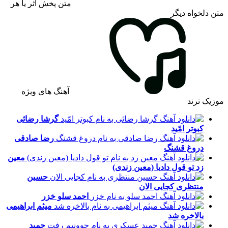
متن پخش اثر یا هر
متن دلخواه دیگر
آهنگ های ویژه
موزیک ترند
گرشا رضائی
کبوتر امّید
رضا صادقی
دروغ قشنگ
معین
زد
تو قول دادیا (معین زندی)
حسین
منتظری
کجایی الان
احمد سلو
خزر
میثم ابراهیمی
بالاخره شد
حمید