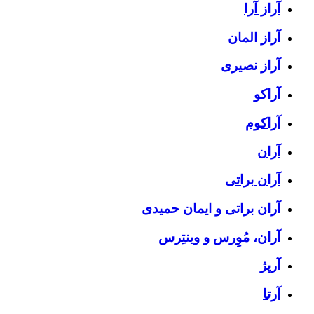
آراز آرا
آراز المان
آراز نصیری
آراکو
آراکوم
آران
آران براتی
آران براتی و ایمان حمیدی
آران، مُوِرس و وینتِرس
آرپژ
آرتا