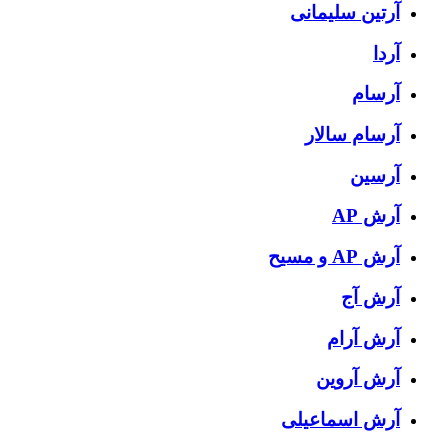
آرتین سلیمانی
آردا
آرسام
آرسام سالار
آرسین
آرش AP
آرش AP و مسیح
آرش آج
آرش آرام
آرش آروین
آرش اسماعیلی