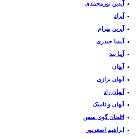
آیدین نورمحمدی
آیراد
آیرین بهرام
آیسا حیدری
آینا بند
آیهان
آیهان بزازی
آیهان راد
آیهان و نامیک
ائلخان گوی سس
ابراهیم اصغرپور