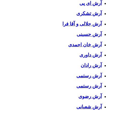
آرش ای پی
آرش تشکری
آرش جلالی و آقا فرا
آرش حسینی
آرش خان احمدی
آرش داوری
آرش رادان
آرش رستمى
آرش رستمی
آرش رضوی
آرش شعبانی