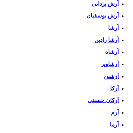
آرش یزدانی
آرش یوسفیان
آرشا
آرشا رادین
آرشاه
آرشاویر
آرشین
آرکا
آرکان حسینی
آرم
آرما