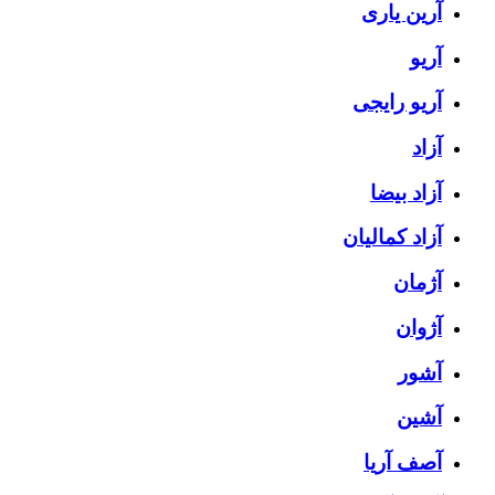
آرین یاری
آریو
آریو رایجی
آزاد
آزاد بیضا
آزاد کمالیان
آژمان
آژوان
آشور
آشین
آصف آریا