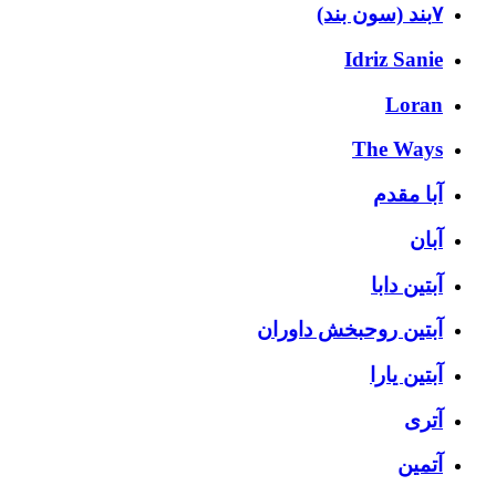
۷بند (سون بند)
Idriz Sanie
Loran
The Ways
آبا مقدم
آبان
آبتین دابا
آبتین روحبخش داوران
آبتین یارا
آتری
آتمین