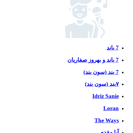
7 باند
7 باند و بهروز صفاریان
7 بند (سون بند)
۷بند (سون بند)
Idriz Sanie
Loran
The Ways
آبا مقدم