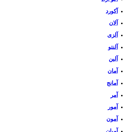
آکورد
آلان
آلزی
آلنتو
آلین
آمان
آمانج
آمر
آمور
آمون
آمیان