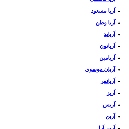
آریا مسعود
آریا وطن
آریابد
آریاتون
آریامین
آریان موسوی
آریانفر
آریز
آریس
آرین
آرین آرا