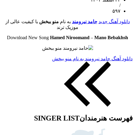
/
۵۹۷
دانلود آهنگ جدید
حامد نیرومند
به نام
منو ببخش
با کیفیت عالی از
موزیک ترند
Download New Song
Hamed Niroomand
–
Mano Bebakhsh
دانلود آهنگ حامد نیرومند به نام منو ببخش
فهرست هنرمندان
SINGER LIST