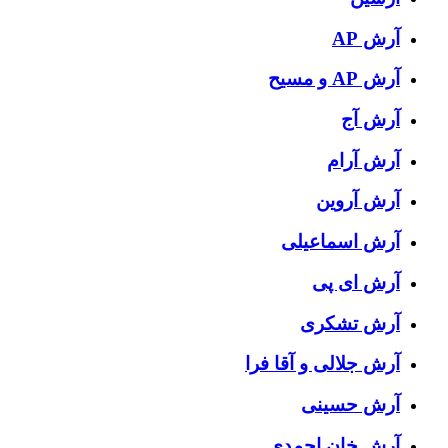
آرش AP
آرش AP و مسیح
آرش آج
آرش آرام
آرش آروین
آرش اسماعیلی
آرش ای پی
آرش تشکری
آرش جلالی و آقا فرا
آرش حسینی
آرش خان احمدی