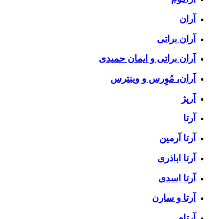
آران
آران براتی
آران براتی و ایمان حمیدی
آران، مُوِرس و وینتِرس
آرپژ
آرتا
آرتا آرمین
آرتا اباذری
آرتا اسدی
آرتا و سارن
آرتام