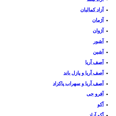
آزاد کمالیان
آژمان
آژوان
آشور
آشین
آصف آریا
آصف آریا و پازل باند
آصف آریا و سهراب پاکزاد
آفرو جی
آکو
آکو آزاد