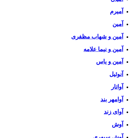
آمیرم
آمین
آمین و شهاب مظفری
آمین و نیما علامه
آمین و یاس
آنوئیل
آواتار
آوامهر بند
آوای زند
آوش
آوش سپهری