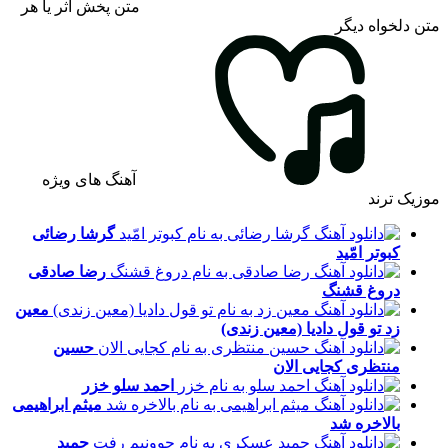
متن پخش اثر یا هر
متن دلخواه دیگر
آهنگ های ویژه
موزیک ترند
گرشا رضائی
کبوتر امّید
رضا صادقی
دروغ قشنگ
معین
زد
تو قول دادیا (معین زندی)
حسین
منتظری
کجایی الان
احمد سلو
خزر
میثم ابراهیمی
بالاخره شد
حمید