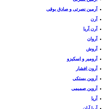
آرمین نصرتی و صادق بوقی
آرن
آرن آریا
آروان
آروش
آرومیر و اسکیزو
آرون افشار
آروین بستکی
آروین صمیمی
آریا
آریا آبان