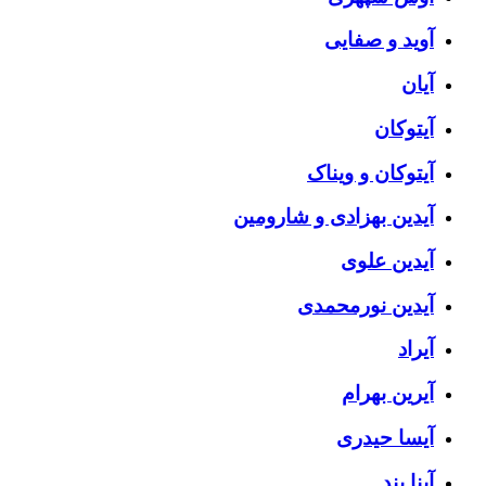
آوید و صفایی
آیان
آیتوکان
آیتوکان و ویناک
آیدین بهزادی و شارومین
آیدین علوی
آیدین نورمحمدی
آیراد
آیرین بهرام
آیسا حیدری
آینا بند