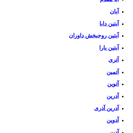
آبان
آبتین دابا
آبتین روحبخش داوران
آبتین یارا
آتری
آتمین
آتوین
آدرین
آدرین آذری
آدوین
آدین