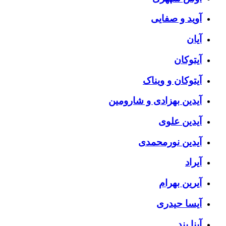
آوید و صفایی
آیان
آیتوکان
آیتوکان و ویناک
آیدین بهزادی و شارومین
آیدین علوی
آیدین نورمحمدی
آیراد
آیرین بهرام
آیسا حیدری
آینا بند