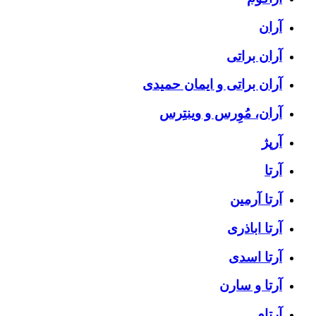
آران
آران براتی
آران براتی و ایمان حمیدی
آران، مُوِرس و وینتِرس
آرپژ
آرتا
آرتا آرمین
آرتا اباذری
آرتا اسدی
آرتا و سارن
آرتام