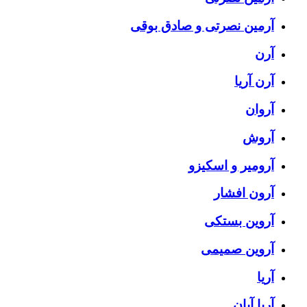
آرمین نصرتی و صادق بوقی
آرن
آرن آریا
آروان
آروش
آرومیر و اسکیزو
آرون افشار
آروین بستکی
آروین صمیمی
آریا
آریا آبان