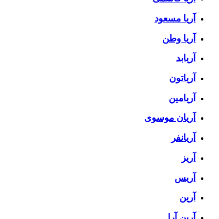
آریا مسعود
آریا وطن
آریابد
آریاتون
آریامین
آریان موسوی
آریانفر
آریز
آریس
آرین
آرین آرا