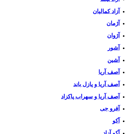
آزاد کمالیان
آژمان
آژوان
آشور
آشین
آصف آریا
آصف آریا و پازل باند
آصف آریا و سهراب پاکزاد
آفرو جی
آکو
آکو آزاد