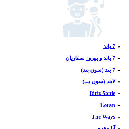
7 باند
7 باند و بهروز صفاریان
7 بند (سون بند)
۷بند (سون بند)
Idriz Sanie
Loran
The Ways
آبا مقدم