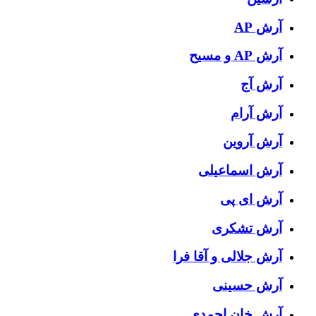
آرش AP
آرش AP و مسیح
آرش آج
آرش آرام
آرش آروین
آرش اسماعیلی
آرش ای پی
آرش تشکری
آرش جلالی و آقا فرا
آرش حسینی
آرش خان احمدی