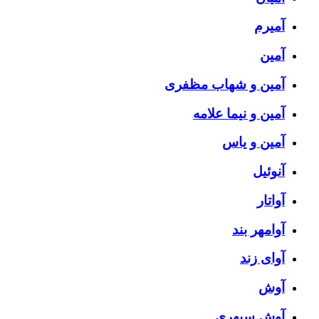
آمیرم
آمین
آمین و شهاب مظفری
آمین و نیما علامه
آمین و یاس
آنوئیل
آواتار
آوامهر بند
آوای زند
آوش
آوش سپهری