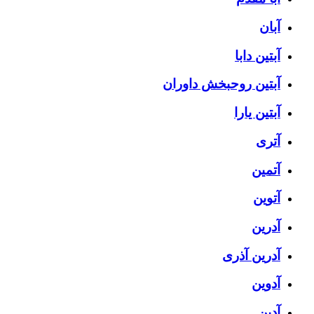
آبان
آبتین دابا
آبتین روحبخش داوران
آبتین یارا
آتری
آتمین
آتوین
آدرین
آدرین آذری
آدوین
آدین