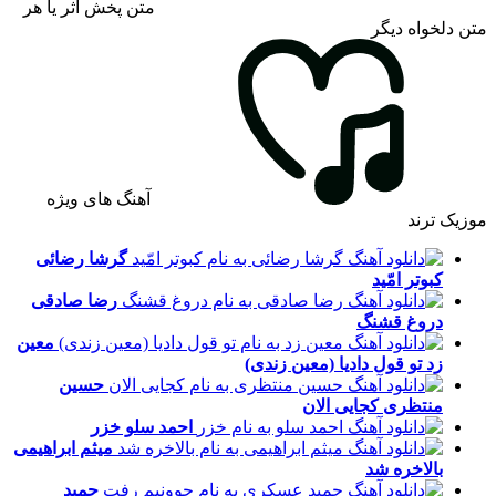
متن پخش اثر یا هر
متن دلخواه دیگر
آهنگ های ویژه
موزیک ترند
گرشا رضائی
کبوتر امّید
رضا صادقی
دروغ قشنگ
معین
زد
تو قول دادیا (معین زندی)
حسین
منتظری
کجایی الان
احمد سلو
خزر
میثم ابراهیمی
بالاخره شد
حمید