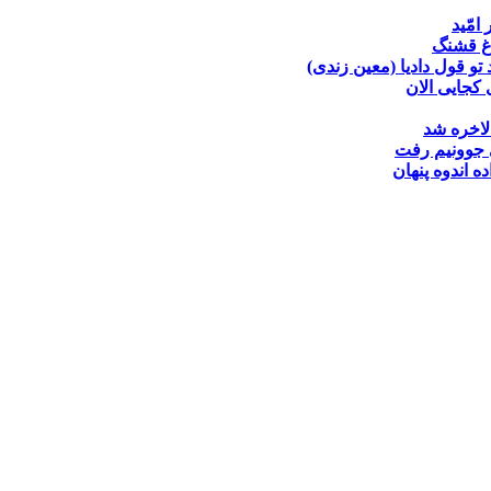
 امّید
غ قشنگ
تو قول دادیا (معین زندی)
کجایی الان
لاخره شد
جوونیم رفت
ده
اندوه پنهان