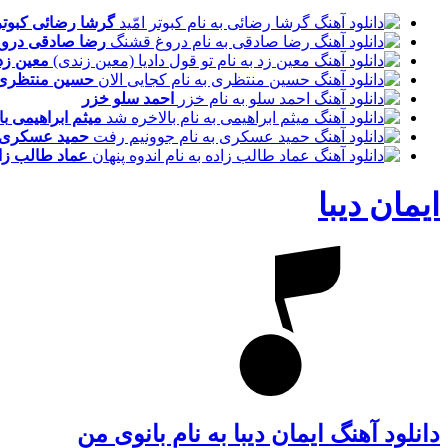
گرشا رضائی
کبوتر
رضا صادقی
درو
معین زد
حسین منتظری
احمد سلو
خزر
میثم ابراهیمی
با
حمید عسکری
عماد طالب زا
ایمان دیبا
دانلود آهنگ ایمان دیبا به نام بانوی من