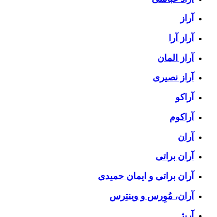
آراز
آراز آرا
آراز المان
آراز نصیری
آراکو
آراکوم
آران
آران براتی
آران براتی و ایمان حمیدی
آران، مُوِرس و وینتِرس
آرپژ