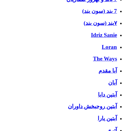
7 بند (سون بند)
۷بند (سون بند)
Idriz Sanie
Loran
The Ways
آبا مقدم
آبان
آبتین دابا
آبتین روحبخش داوران
آبتین یارا
آتری