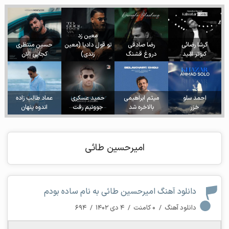
معین زد
گرشا رضائی
رضا صادقی
تو قول دادیا (معین
حسین منتظری
کبوتر امّید
دروغ قشنگ
زندی)
کجایی الان
احمد سلو
میثم ابراهیمی
حمید عسکری
عماد طالب زاده
خزر
بالاخره شد
جوونیم رفت
اندوه پنهان
امیرحسین طائی
دانلود آهنگ امیرحسین طائی به نام ساده بودم
دانلود آهنگ
/
۰ کامنت
/
۴ دی ۱۴۰۲
/
۶۹۴