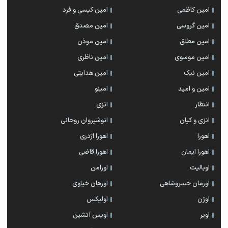
امین کاظمی
امین کیسی و فرد
امین گروسی
امین مصدق
امین مطلق
امین موذن
امین موسوی
امین ناظری
امین نیک
امین هدایتی
امین و امید
امینو
انتظار
انزی
انزی و کیان
انوشیروان روحانی
اهورا
اهورا اژدری
اهورا ایمان
اهورا قاضی
اوبالیت
اورامن
اورمان خسروشاهی
اورهان خیاوی
اوژن
اولیکس
اویر
اویس آتشین