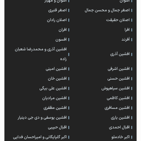
اشوان
اشوان و مهیار
اصغر جمال و محسن جمال
اصغر قنبری
اصلان حقیقت
اصلان رادان
افرا
افران
اَفرند
افسون
افشین آذری و محمدرضا شعبان
افشین آذری
زاده
افشین اشرفی
افشین امینی
افشین حسنی
افشین خان
افشین سیاهپوش
افشین علی بیگی
افشین کاظمی
افشین مرادیان
افشین مسافری
افشین مظفری
افشین یاری
افشین یوسفی و دی جی دینیار
اقبال احمدی
اقبال حبیبی
اکبر خادملو
اکبر گلپایگانی و امیراحسان فدایی