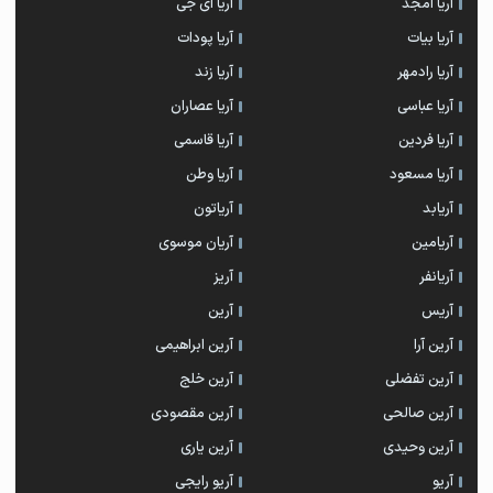
آریا امجد
آریا ای جی
آریا بیات
آریا پودات
آریا رادمهر
آریا زند
آریا عباسی
آریا عصاران
آریا فردین
آریا قاسمی
آریا مسعود
آریا وطن
آریابد
آریاتون
آریامین
آریان موسوی
آریانفر
آریز
آریس
آرین
آرین آرا
آرین ابراهیمی
آرین تفضلی
آرین خلج
آرین صالحی
آرین مقصودی
آرین وحیدی
آرین یاری
آریو
آریو رایجی