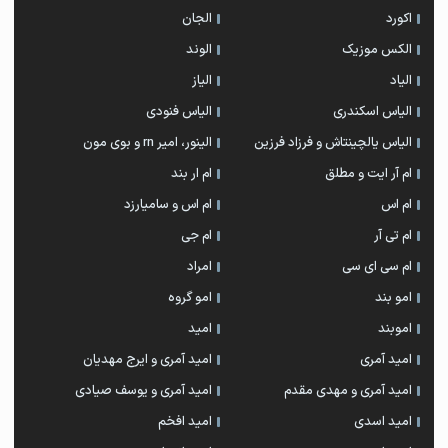
اکورد
الجان
الکس موزیک
الوند
الیاد
الیاز
الیاس اسکندری
الیاس فنودی
الیاس یالچینتاش و فرزاد فرزین
الینور، امیر rn و بوی مون
ام آر ایت و مطلق
ام‌ ار بند
ام اس
ام اس و سامیارزد
ام تی آر
ام جی
ام سی ای سی
امراد
امو بند
امو گروه
اموبند
امید
امید آمری
امید آمری و ایرج مهدیان
امید آمری و مهدی مقدم
امید آمری و یوسف صیادی
امید اسدی
امید افخم