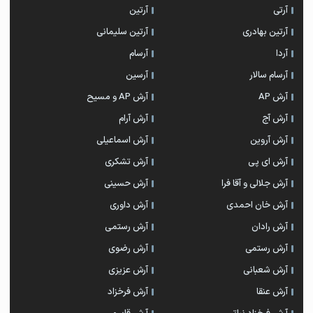
آرتی
آرتین
آرتین بهادری
آرتین سلیمانی
آردا
آرسام
آرسام سالار
آرسین
آرش AP
آرش AP و مسیح
آرش آج
آرش آرام
آرش آروین
آرش اسماعیلی
آرش ای پی
آرش تشکری
آرش جلالی و آقا فرا
آرش حسینی
آرش خان احمدی
آرش داوری
آرش رادان
آرش رستمى
آرش رستمی
آرش رضوی
آرش شعبانی
آرش عزیزی
آرش عنقا
آرش فرخزاد