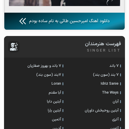
دانلود آهنگ امیرحسین طائی به نام ساده بودم
فهرست هنرمندان
SINGER LIST
7 باند
7 باند و بهروز صفاریان
7 بند (سون بند)
۷بند (سون بند)
Loran
Idriz Sanie
The Ways
آبا مقدم
آبان
آبتین دابا
آبتین روحبخش داوران
آبتین یارا
آتری
آتمین
آتوین
آدرین