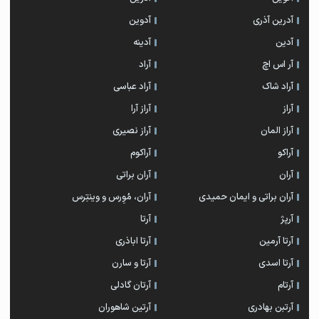
آدرین آذری
آدوین
آدین
آدینه
آر اس اچ
آراد
آراد شاک
آراد عباسی
آراز
آراز آرا
آراز المان
آراز نصیری
آراکو
آراکوم
آران
آران براتی
آران براتی و ایمان حمیدی
آران، مُوِرس و وینتِرس
آرپژ
آرتا
آرتا آرمین
آرتا اباذری
آرتا اسدی
آرتا و سارن
آرتام
آرتان گادلی
آرتبن بهادری
آرتين شاهوران