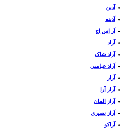
آدین
آدینه
آر اس اچ
آراد
آراد شاک
آراد عباسی
آراز
آراز آرا
آراز المان
آراز نصیری
آراکو