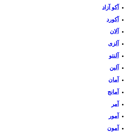
آکو آزاد
آکورد
آلان
آلزی
آلنتو
آلین
آمان
آمانج
آمر
آمور
آمون