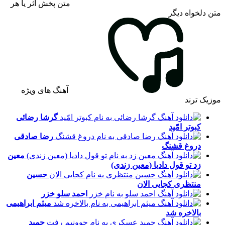
متن پخش اثر یا هر
متن دلخواه دیگر
آهنگ های ویژه
موزیک ترند
گرشا رضائی
کبوتر امّید
رضا صادقی
دروغ قشنگ
معین
زد
تو قول دادیا (معین زندی)
حسین
منتظری
کجایی الان
احمد سلو
خزر
میثم ابراهیمی
بالاخره شد
حمید