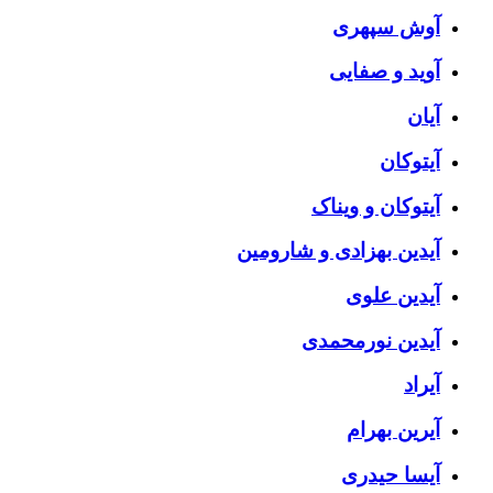
آوش سپهری
آوید و صفایی
آیان
آیتوکان
آیتوکان و ویناک
آیدین بهزادی و شارومین
آیدین علوی
آیدین نورمحمدی
آیراد
آیرین بهرام
آیسا حیدری