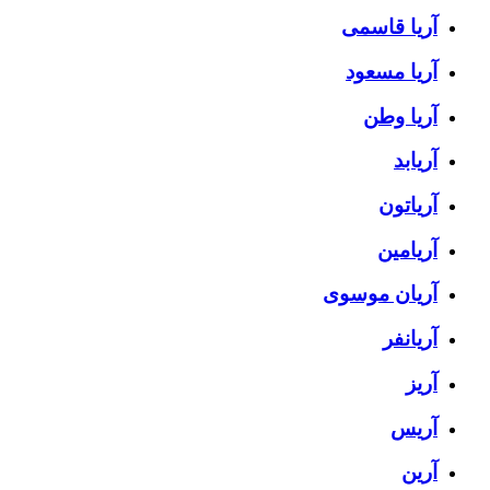
آریا قاسمی
آریا مسعود
آریا وطن
آریابد
آریاتون
آریامین
آریان موسوی
آریانفر
آریز
آریس
آرین