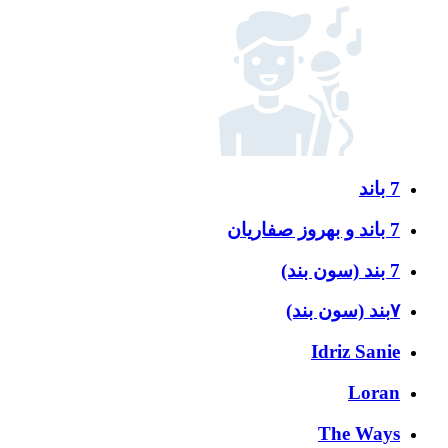
7 باند
7 باند و بهروز صفاریان
7 بند (سون بند)
۷بند (سون بند)
Idriz Sanie
Loran
The Ways