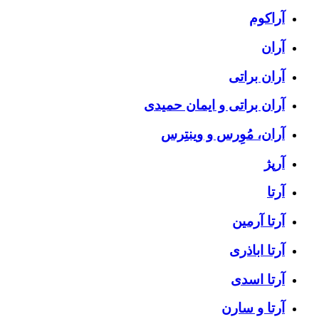
آراکوم
آران
آران براتی
آران براتی و ایمان حمیدی
آران، مُوِرس و وینتِرس
آرپژ
آرتا
آرتا آرمین
آرتا اباذری
آرتا اسدی
آرتا و سارن