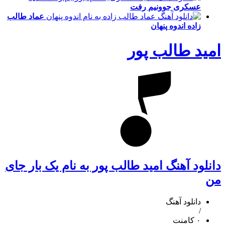
عسکری
جوونیم رفت
عماد طالب
زاده
اندوه پنهان
امید طالب پور
دانلود آهنگ امید طالب پور به نام یک بار جای
من
دانلود آهنگ
/
۰ کامنت