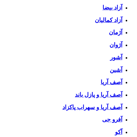
آزاد بیضا
آزاد کمالیان
آژمان
آژوان
آشور
آشین
آصف آریا
آصف آریا و پازل باند
آصف آریا و سهراب پاکزاد
آفرو جی
آکو