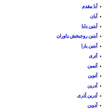
آبا مقدم
آبان
آبتین دابا
آبتین روحبخش داوران
آبتین یارا
آتری
آتمین
آتوین
آدرین
آدرین آذری
آدوین