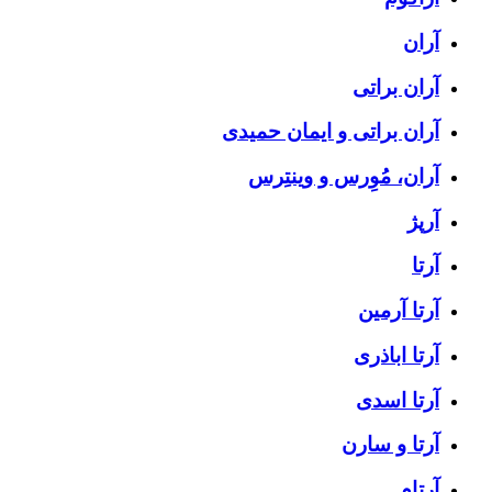
آران
آران براتی
آران براتی و ایمان حمیدی
آران، مُوِرس و وینتِرس
آرپژ
آرتا
آرتا آرمین
آرتا اباذری
آرتا اسدی
آرتا و سارن
آرتام