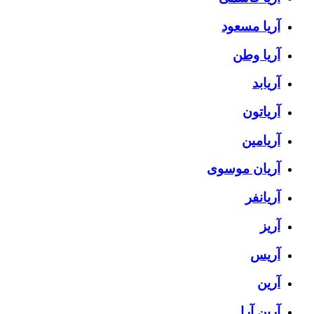
آریا مسعود
آریا وطن
آریابد
آریاتون
آریامین
آریان موسوی
آریانفر
آریز
آریس
آرین
آرین آرا