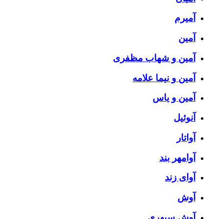
آمیرم
آمین
آمین و شهاب مظفری
آمین و نیما علامه
آمین و یاس
آنوئیل
آواتار
آوامهر بند
آوای زند
آوش
آوش سپهری