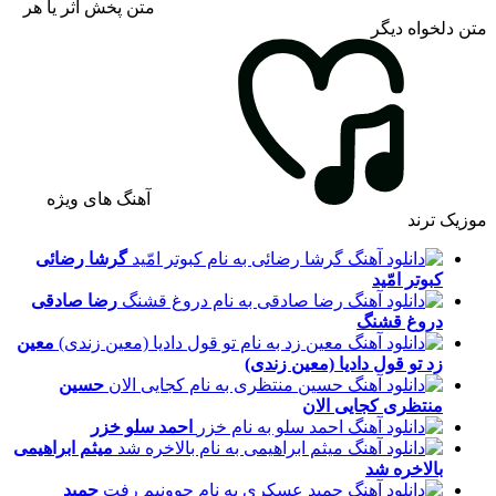
متن پخش اثر یا هر
متن دلخواه دیگر
آهنگ های ویژه
موزیک ترند
گرشا رضائی
کبوتر امّید
رضا صادقی
دروغ قشنگ
معین
زد
تو قول دادیا (معین زندی)
حسین
منتظری
کجایی الان
احمد سلو
خزر
میثم ابراهیمی
بالاخره شد
حمید