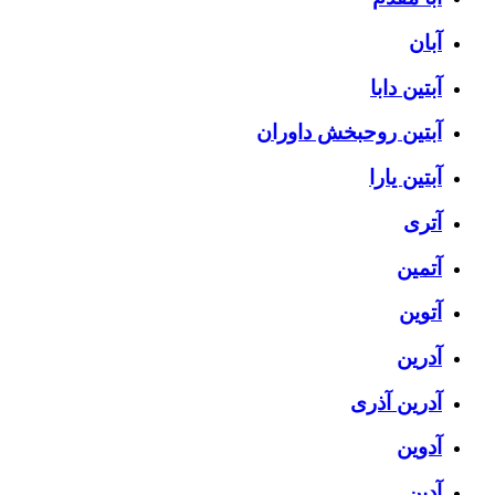
آبان
آبتین دابا
آبتین روحبخش داوران
آبتین یارا
آتری
آتمین
آتوین
آدرین
آدرین آذری
آدوین
آدین