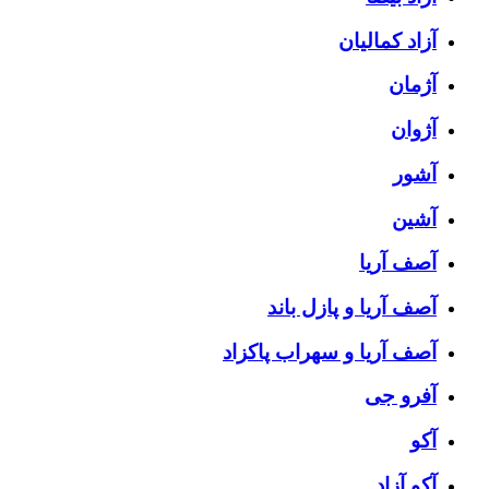
آزاد کمالیان
آژمان
آژوان
آشور
آشین
آصف آریا
آصف آریا و پازل باند
آصف آریا و سهراب پاکزاد
آفرو جی
آکو
آکو آزاد