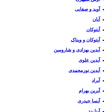
آوید و صفایی
آیان
آیتوکان
آیتوکان و ویناک
آیدین بهزادی و شارومین
آیدین علوی
آیدین نورمحمدی
آیراد
آیرین بهرام
آیسا حیدری
آینا بند