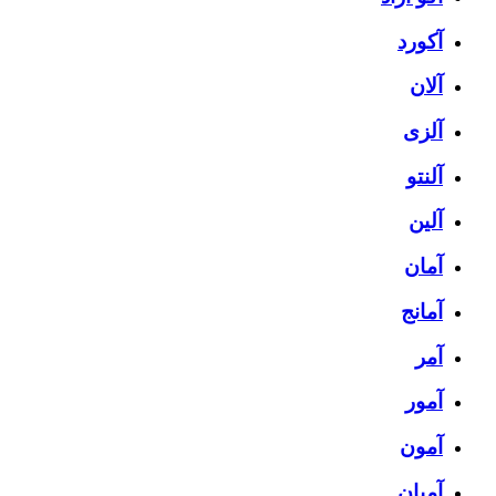
آکورد
آلان
آلزی
آلنتو
آلین
آمان
آمانج
آمر
آمور
آمون
آمیان