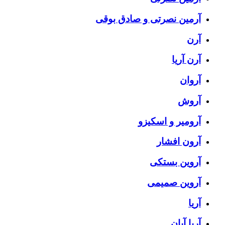
آرمین نصرتی و صادق بوقی
آرن
آرن آریا
آروان
آروش
آرومیر و اسکیزو
آرون افشار
آروین بستکی
آروین صمیمی
آریا
آریا آبان