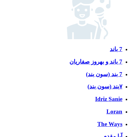
7 باند
7 باند و بهروز صفاریان
7 بند (سون بند)
۷بند (سون بند)
Idriz Sanie
Loran
The Ways
آبا مقدم