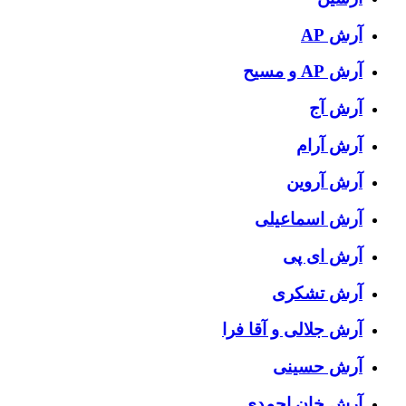
آرش AP
آرش AP و مسیح
آرش آج
آرش آرام
آرش آروین
آرش اسماعیلی
آرش ای پی
آرش تشکری
آرش جلالی و آقا فرا
آرش حسینی
آرش خان احمدی