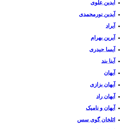
آیدین علوی
آیدین نورمحمدی
آیراد
آیرین بهرام
آیسا حیدری
آینا بند
آیهان
آیهان بزازی
آیهان راد
آیهان و نامیک
ائلخان گوی سس