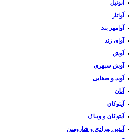
آنوئیل
آواتار
آوامهر بند
آوای زند
آوش
آوش سپهری
آوید و صفایی
آیان
آیتوکان
آیتوکان و ویناک
آیدین بهزادی و شارومین