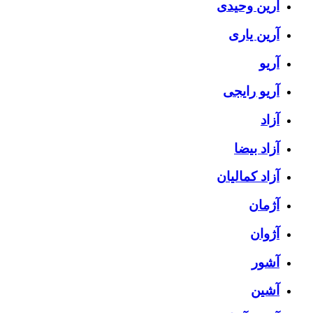
آرین وحیدی
آرین یاری
آریو
آریو رایجی
آزاد
آزاد بیضا
آزاد کمالیان
آژمان
آژوان
آشور
آشین