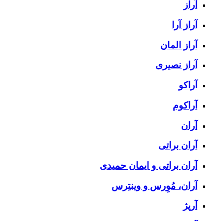
آراز
آراز آرا
آراز المان
آراز نصیری
آراکو
آراکوم
آران
آران براتی
آران براتی و ایمان حمیدی
آران، مُوِرس و وینتِرس
آرپژ