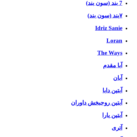
7 بند (سون بند)
۷بند (سون بند)
Idriz Sanie
Loran
The Ways
آبا مقدم
آبان
آبتین دابا
آبتین روحبخش داوران
آبتین یارا
آتری