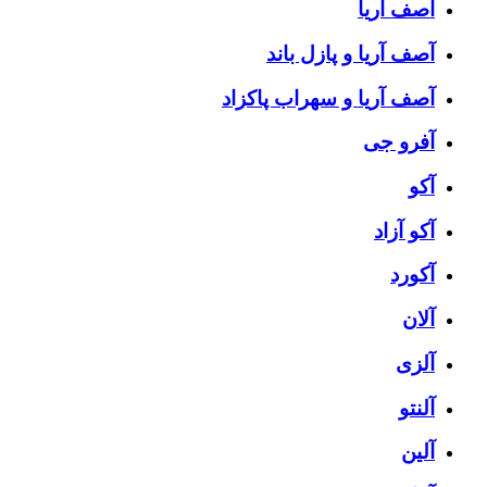
آصف آریا
آصف آریا و پازل باند
آصف آریا و سهراب پاکزاد
آفرو جی
آکو
آکو آزاد
آکورد
آلان
آلزی
آلنتو
آلین