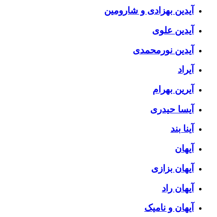
آیدین بهزادی و شارومین
آیدین علوی
آیدین نورمحمدی
آیراد
آیرین بهرام
آیسا حیدری
آینا بند
آیهان
آیهان بزازی
آیهان راد
آیهان و نامیک