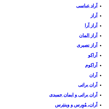
آراد عباسی
آراز
آراز آرا
آراز المان
آراز نصیری
آراکو
آراکوم
آران
آران براتی
آران براتی و ایمان حمیدی
آران، مُوِرس و وینتِرس