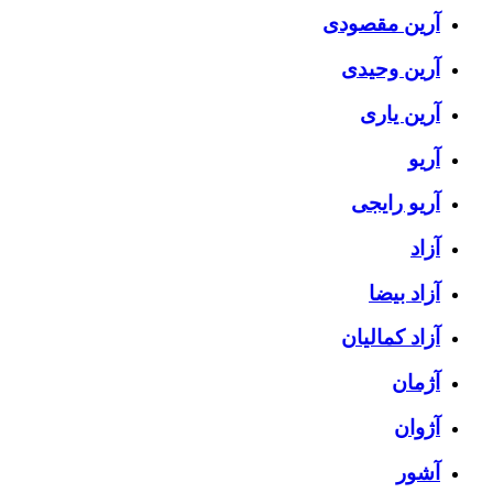
آرین مقصودی
آرین وحیدی
آرین یاری
آریو
آریو رایجی
آزاد
آزاد بیضا
آزاد کمالیان
آژمان
آژوان
آشور