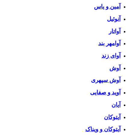
آمین و یاس
آنوئیل
آواتار
آوامهر بند
آوای زند
آوش
آوش سپهری
آوید و صفایی
آیان
آیتوکان
آیتوکان و ویناک