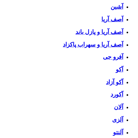
آشین
آصف آریا
آصف آریا و پازل باند
آصف آریا و سهراب پاکزاد
آفرو جی
آکو
آکو آزاد
آکورد
آلان
آلزی
آلنتو