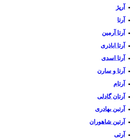
آرپژ
آرتا
آرتا آرمین
آرتا اباذری
آرتا اسدی
آرتا و سارن
آرتام
آرتان گادلی
آرتبن بهادری
آرتين شاهوران
آرتی