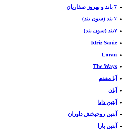
7 باند و بهروز صفاریان
7 بند (سون بند)
۷بند (سون بند)
Idriz Sanie
Loran
The Ways
آبا مقدم
آبان
آبتین دابا
آبتین روحبخش داوران
آبتین یارا