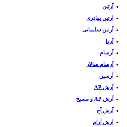
آرتین
آرتین بهادری
آرتین سلیمانی
آردا
آرسام
آرسام سالار
آرسین
آرش AP
آرش AP و مسیح
آرش آج
آرش آرام