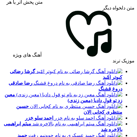
متن پخش اثر یا هر
متن دلخواه دیگر
آهنگ های ویژه
موزیک ترند
گرشا رضائی
کبوتر امّید
رضا صادقی
دروغ قشنگ
معین
زد
تو قول دادیا (معین زندی)
حسین
منتظری
کجایی الان
احمد سلو
خزر
میثم ابراهیمی
بالاخره شد
حمید