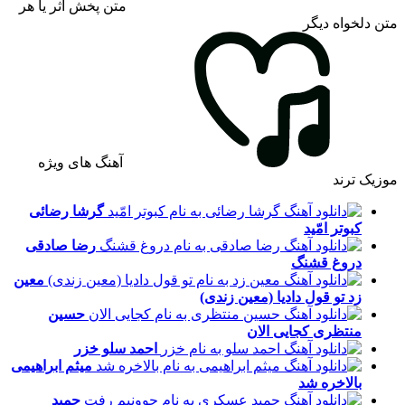
متن پخش اثر یا هر
متن دلخواه دیگر
آهنگ های ویژه
موزیک ترند
گرشا رضائی
کبوتر امّید
رضا صادقی
دروغ قشنگ
معین
زد
تو قول دادیا (معین زندی)
حسین
منتظری
کجایی الان
احمد سلو
خزر
میثم ابراهیمی
بالاخره شد
حمید