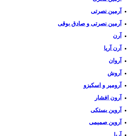
آرمین نصرتی
آرمین نصرتی و صادق بوقی
آرن
آرن آریا
آروان
آروش
آرومیر و اسکیزو
آرون افشار
آروین بستکی
آروین صمیمی
آریا