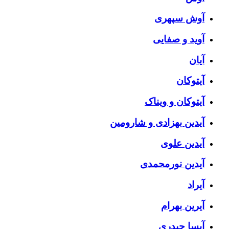
آوش سپهری
آوید و صفایی
آیان
آیتوکان
آیتوکان و ویناک
آیدین بهزادی و شارومین
آیدین علوی
آیدین نورمحمدی
آیراد
آیرین بهرام
آیسا حیدری