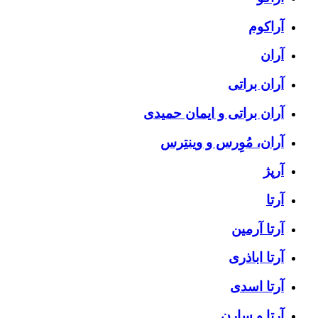
آراکوم
آران
آران براتی
آران براتی و ایمان حمیدی
آران، مُوِرس و وینتِرس
آرپژ
آرتا
آرتا آرمین
آرتا اباذری
آرتا اسدی
آرتا و سارن