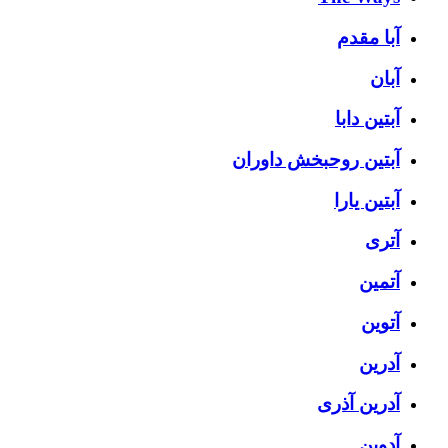
آبا مقدم
آبان
آبتین دابا
آبتین روحبخش داوران
آبتین یارا
آتری
آتمین
آتوین
آدرین
آدرین آذری
آدوین