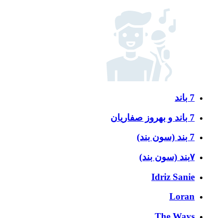
7 باند
7 باند و بهروز صفاریان
7 بند (سون بند)
۷بند (سون بند)
Idriz Sanie
Loran
The Ways