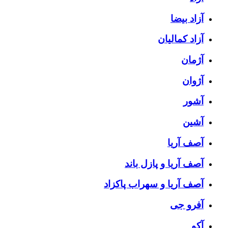
آزاد بیضا
آزاد کمالیان
آژمان
آژوان
آشور
آشین
آصف آریا
آصف آریا و پازل باند
آصف آریا و سهراب پاکزاد
آفرو جی
آکو