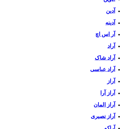
آدین
آدینه
آر اس اچ
آراد
آراد شاک
آراد عباسی
آراز
آراز آرا
آراز المان
آراز نصیری
آراکو