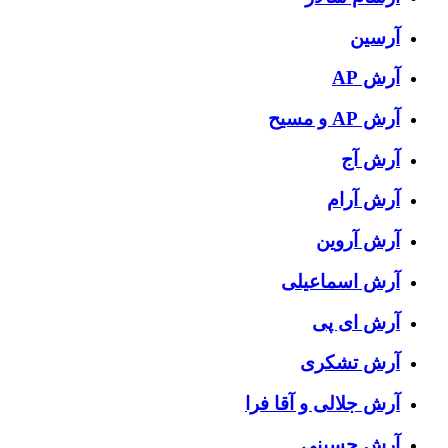
آرسین
آرش AP
آرش AP و مسیح
آرش آج
آرش آرام
آرش آروین
آرش اسماعیلی
آرش ای پی
آرش تشکری
آرش جلالی و آقا فرا
آرش حسینی