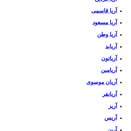
آریا قاسمی
آریا مسعود
آریا وطن
آریابد
آریاتون
آریامین
آریان موسوی
آریانفر
آریز
آریس
آرین