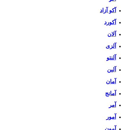
آکو آزاد
آکورد
آلان
آلزی
آلنتو
آلین
آمان
آمانج
آمر
آمور
آمون