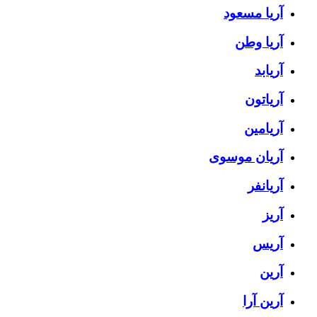
آریا مسعود
آریا وطن
آریابد
آریاتون
آریامین
آریان موسوی
آریانفر
آریز
آریس
آرین
آرین آرا