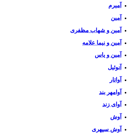
آمیرم
آمین
آمین و شهاب مظفری
آمین و نیما علامه
آمین و یاس
آنوئیل
آواتار
آوامهر بند
آوای زند
آوش
آوش سپهری