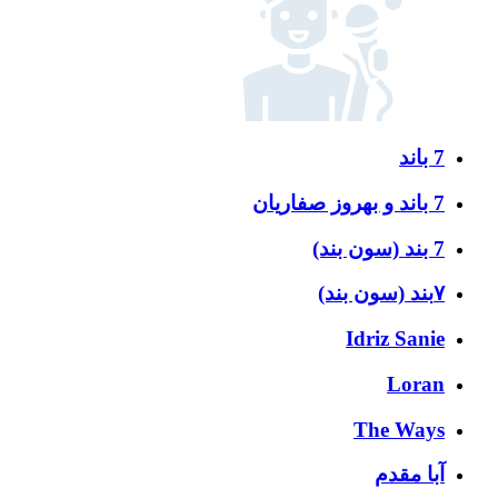
7 باند
7 باند و بهروز صفاریان
7 بند (سون بند)
۷بند (سون بند)
Idriz Sanie
Loran
The Ways
آبا مقدم