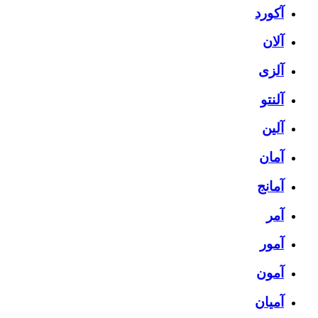
آکورد
آلان
آلزی
آلنتو
آلین
آمان
آمانج
آمر
آمور
آمون
آمیان