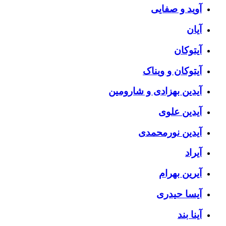
آوید و صفایی
آیان
آیتوکان
آیتوکان و ویناک
آیدین بهزادی و شارومین
آیدین علوی
آیدین نورمحمدی
آیراد
آیرین بهرام
آیسا حیدری
آینا بند