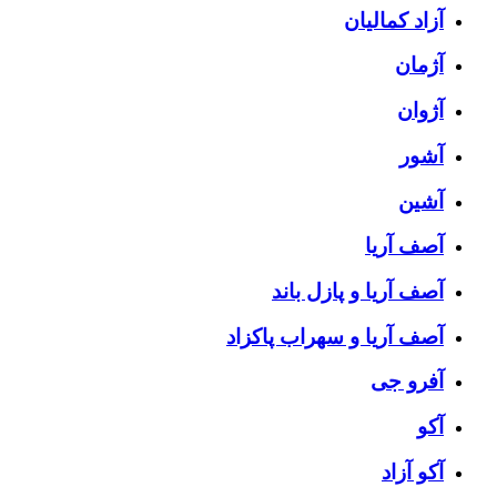
آزاد کمالیان
آژمان
آژوان
آشور
آشین
آصف آریا
آصف آریا و پازل باند
آصف آریا و سهراب پاکزاد
آفرو جی
آکو
آکو آزاد