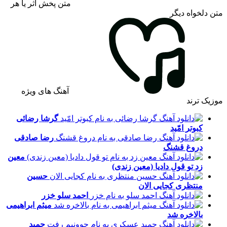
متن پخش اثر یا هر
متن دلخواه دیگر
آهنگ های ویژه
موزیک ترند
گرشا رضائی
کبوتر امّید
رضا صادقی
دروغ قشنگ
معین
زد
تو قول دادیا (معین زندی)
حسین
منتظری
کجایی الان
احمد سلو
خزر
میثم ابراهیمی
بالاخره شد
حمید