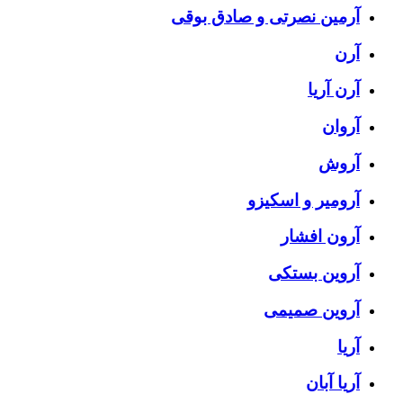
آرمین نصرتی و صادق بوقی
آرن
آرن آریا
آروان
آروش
آرومیر و اسکیزو
آرون افشار
آروین بستکی
آروین صمیمی
آریا
آریا آبان