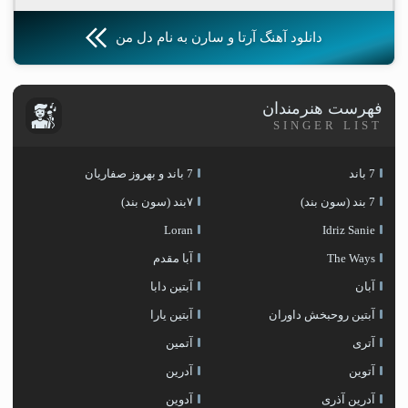
دانلود آهنگ آرتا و سارن به نام دل من
فهرست هنرمندان
SINGER LIST
7 باند
7 باند و بهروز صفاریان
7 بند (سون بند)
۷بند (سون بند)
Loran
Idriz Sanie
The Ways
آبا مقدم
آبان
آبتین دابا
آبتین روحبخش داوران
آبتین یارا
آتری
آتمین
آتوین
آدرین
آدرین آذری
آدوین