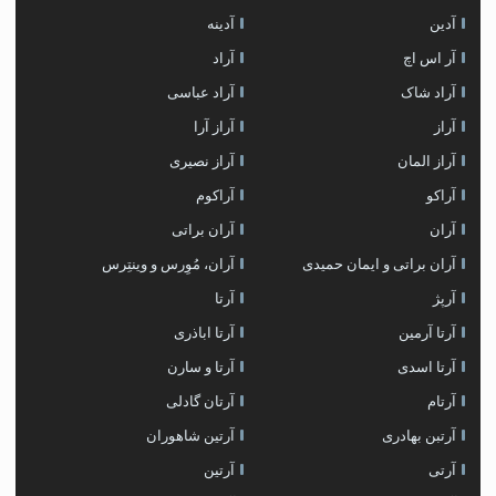
آدین
آدینه
آر اس اچ
آراد
آراد شاک
آراد عباسی
آراز
آراز آرا
آراز المان
آراز نصیری
آراکو
آراکوم
آران
آران براتی
آران براتی و ایمان حمیدی
آران، مُوِرس و وینتِرس
آرپژ
آرتا
آرتا آرمین
آرتا اباذری
آرتا اسدی
آرتا و سارن
آرتام
آرتان گادلی
آرتبن بهادری
آرتين شاهوران
آرتی
آرتین