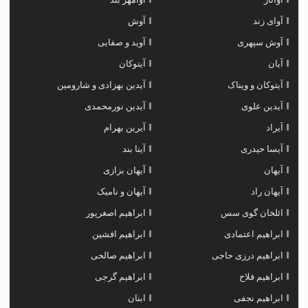
آوای زند
آوش
آوش سپهری
آوید و صفایی
آیان
آیتوکان
آیتوکان و ویناک
آیدین بهزادی و شارومین
آیدین علوی
آیدین نورمحمدی
آیراد
آیرین بهرام
آیسا حیدری
آینا بند
آیهان
آیهان بزازی
آیهان راد
آیهان و نامیک
ائلخان گوی سس
ابراهیم اصغرپور
ابراهیم اعتمادی
ابراهیم افشین
ابراهیم درزی حاجی
ابراهیم صالحی
ابراهیم فلاح
ابراهیم گرجی
ابراهیم نجفی
ابنان