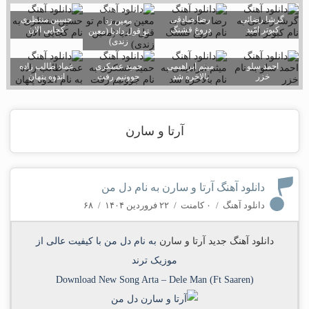
گرشا رضائی
رضا صادقی
حسین منتظری
معین زد
کبوتر امّید
دروغ قشنگ
کجایی الان
تو قول دادیا (معین
زندی)
احمد سلو
میثم ابراهیمی
حمید عسکری
عماد طالب زاده
خزر
بالاخره شد
جوونیم رفت
اندوه پنهان
آرتا و سارن
دانلود آهنگ آرتا و سارن به نام دل من
دانلود آهنگ
/
۰ کامنت
/
۲۲ فروردین ۱۴۰۴
/
۶۸
دانلود آهنگ جدید
آرتا و سارن
به نام
دل من
با کیفیت عالی از
موزیک ترند
Download New Song
Arta
–
Dele Man (Ft Saaren)