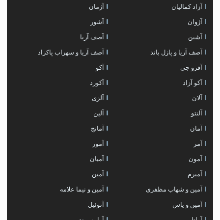
آزاد کمالیان
آژمان
آژوان
آشور
آشین
آصف آریا
آصف آریا و پازل باند
آصف آریا و سهراب پاکزاد
آفرو جی
آکو
آکو آزاد
آکورد
آلان
آلزی
آلنتو
آلین
آمان
آمانج
آمر
آمور
آمون
آمیان
آمیرم
آمین
آمین و شهاب مظفری
آمین و نیما علامه
آمین و یاس
آنوئیل
آواتار
آوامهر بند