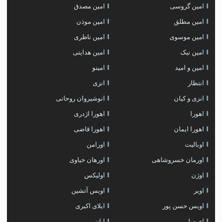
امین گروسی
امین مصدق
امین مطلق
امین موذن
امین موسوی
امین ناظری
امین نیک
امین هدایتی
امین و امید
امینو
انتظار
انزی
انزی و کیان
انوشیروان روحانی
اهورا
اهورا اژدری
اهورا ایمان
اهورا قاضی
اوبالیت
اورامن
اورمان خسروشاهی
اورهان خیاوی
اوژن
اولیکس
اویر
اویس آتشین
اویس حسن پور
ايلاى اكبرى
ای سا
ایان