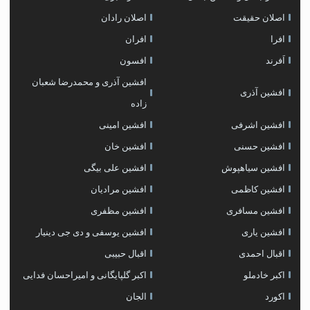
اصلان حقیقت
اصلان رادان
افرا
افران
اَفرند
افسون
افشین آذری و محمدرضا شعبان
افشین آذری
زاده
افشین اشرفی
افشین امینی
افشین حسنی
افشین خان
افشین سیاهپوش
افشین علی بیگی
افشین کاظمی
افشین مرادیان
افشین مسافری
افشین مظفری
افشین یاری
افشین یوسفی و دی جی دینیار
اقبال احمدی
اقبال حبیبی
اکبر خادملو
اکبر گلپایگانی و امیراحسان فدایی
اکورد
الجان