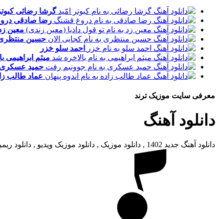
گرشا رضائی
کبوتر
رضا صادقی
درو
معین زد
حسین منتظری
احمد سلو
خزر
میثم ابراهیمی
با
حمید عسکری
عماد طالب زا
معرفی سایت موزیک ترند
دانلود آهنگ
دانلود آهنگ جدید 1402 , دانلود موزیک , دانلود موزیک ویدیو , دانلود ریمیکس