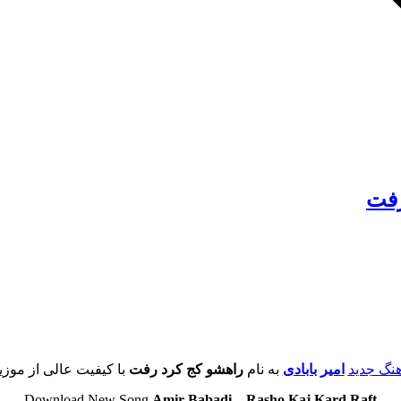
رفت
آهنگ جدید
امیر بابادی
به نام
راهشو کج کرد رفت
با کیفیت عالی از موزی
Download New Song
Amir Babadi
–
Rasho Kaj Kard Raft