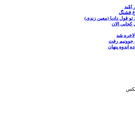
 امّید
غ قشنگ
تو قول دادیا (معین زندی)
کجایی الان
لاخره شد
جوونیم رفت
ده
اندوه پنهان