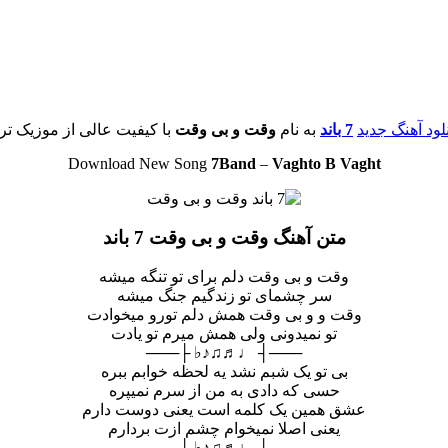
نلود آهنگ جدید
7 باند
به نام
وقت و بی وقت
با کیفیت عالی از موزیک ترن
Download New Song
7Band
–
Vaghto B Vaght
متن آهنگ وقت و بی وقت 7 باند
وقت و بی وقت دلم برای تو تنگه میشه
سر چشمای تو زندگیم جنگ میشه
وقت و و بی وقت همش دلم تورو میخوادت
تو نمیدونی ولی همش میرم تو یادت
───┤ ♩♬♫♪♭ ├───
بی تو یک شبم نشد یه لحظه خوابم ببره
حسی که دادی به من از سرم نمیپره
عشق همین یک کلمه است یعنی دوست دارم
یعنی اصلا نمیخوام چشم ازت بردارم
───┤ ♩♬♫♪♭ ├───