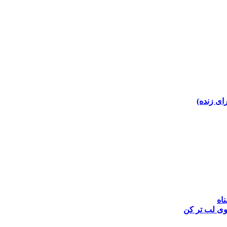
رای زنده)
ناه
وی
لب تر کن