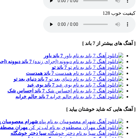
کیفیت خوب 128
[ آهنگ های بیشتر از 7 باند ]
7 باند
باور
7 باند
دیوونه (اج
7 باند
تو
7 باند
همدست
7 باند
دنیای بعد تو
7 باند
بوی عید
7 باند
احساس شک
7 باند
حالم خرابه
[ آهنگ هایی که شاید خوشتان بیاید ]
شهرام معصومیان
پ
مهران مصطف
سیا
دختر خوشگله