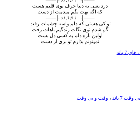
درد یعنی یه دنیا حرف توی قلبم هست
که اگه بهت نگم میدمت از دست
───┤ ♩♬♫♪♭ ├───
تو کی هستی که دلم واسه چشمات رفت
گم شدم توی نگات زندگیم باهات رفت
اولین باره دلم به کسی دل بست
نمیتونم بذارم تو بری از دست
ی 7 باند
قت 7 باند
،
وقت و بی وقت