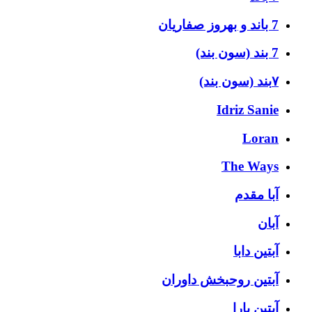
7 باند و بهروز صفاریان
7 بند (سون بند)
۷بند (سون بند)
Idriz Sanie
Loran
The Ways
آبا مقدم
آبان
آبتین دابا
آبتین روحبخش داوران
آبتین یارا