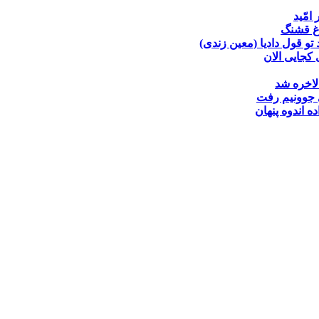
 امّید
غ قشنگ
تو قول دادیا (معین زندی)
کجایی الان
لاخره شد
جوونیم رفت
ده
اندوه پنهان