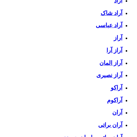
آراد
آراد شاک
آراد عباسی
آراز
آراز آرا
آراز المان
آراز نصیری
آراکو
آراکوم
آران
آران براتی