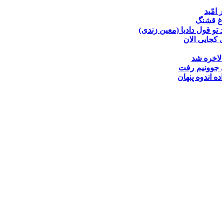
 امّید
غ قشنگ
تو قول دادیا (معین زندی)
کجایی الان
لاخره شد
جوونیم رفت
ده
اندوه پنهان