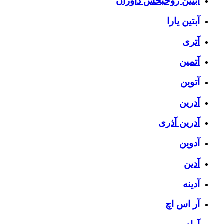
آبتین روحبخش داوران
آبتین یارا
آتری
آتمین
آتوین
آدرین
آدرین آذری
آدوین
آدین
آدینه
آر اس اچ