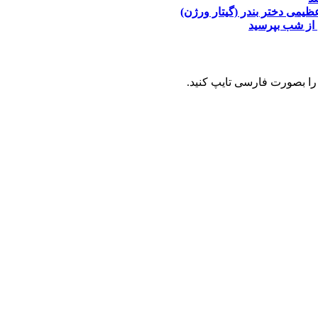
عظیمی
دختر بندر (گیتار ورژن)
از شب بپرسید
را بصورت فارسی تایپ کنید.