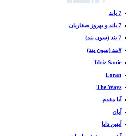
7 باند
7 باند و بهروز صفاریان
7 بند (سون بند)
۷بند (سون بند)
Idriz Sanie
Loran
The Ways
آبا مقدم
آبان
آبتین دابا