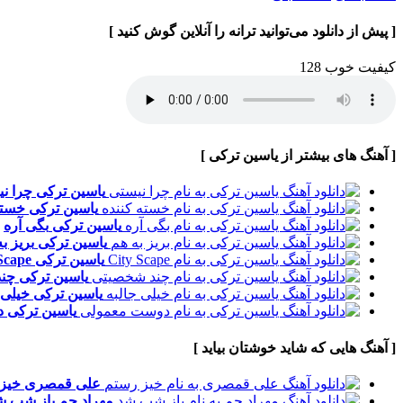
[ پیش از دانلود می‌توانید ترانه را آنلاین گوش کنید ]
کیفیت خوب 128
[ آهنگ های بیشتر از یاسین ترکی ]
یاسین ترکی
چرا ن
یاسین ترکی
خسته
یاسین ترکی
بگی آره
یاسین ترکی
بریز ب
یاسین ترکی
Scape
یاسین ترکی
چن
یاسین ترکی
خیلی 
یاسین ترکی
د
[ آهنگ هایی که شاید خوشتان بیاید ]
علی قمصری
خیز
مهراد جم
باز شب ش