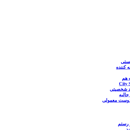
یستی
 کننده
ه هم
City 
د شخصیتی
جالبه
وست معمولی
 رستم
د