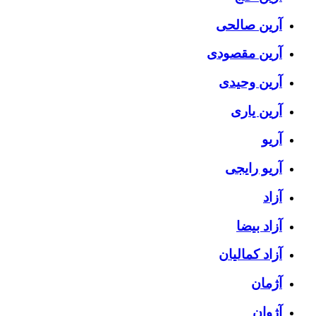
آرین صالحی
آرین مقصودی
آرین وحیدی
آرین یاری
آریو
آریو رایجی
آزاد
آزاد بیضا
آزاد کمالیان
آژمان
آژوان