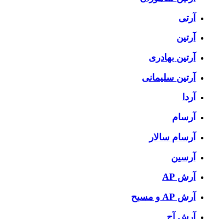
آرتی
آرتین
آرتین بهادری
آرتین سلیمانی
آردا
آرسام
آرسام سالار
آرسین
آرش AP
آرش AP و مسیح
آرش آج