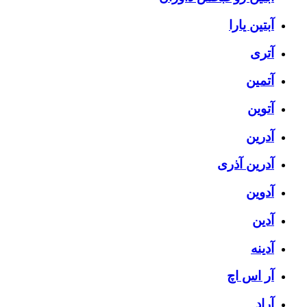
آبتین یارا
آتری
آتمین
آتوین
آدرین
آدرین آذری
آدوین
آدین
آدینه
آر اس اچ
آراد