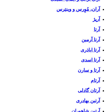
آران، مُوِرس و وینتِرس
آرپژ
آرتا
آرتا آرمین
آرتا اباذری
آرتا اسدی
آرتا و سارن
آرتام
آرتان گادلی
آرتبن بهادری
آرتين شاهوران