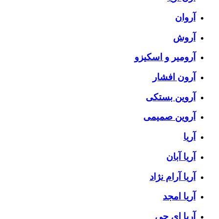
آروان
آروش
آرومیر و اسکیزو
آرون افشار
آروین بستکی
آروین صمیمی
آریا
آریا آبان
آریا آرام نژاد
آریا امجد
آریا ای جی