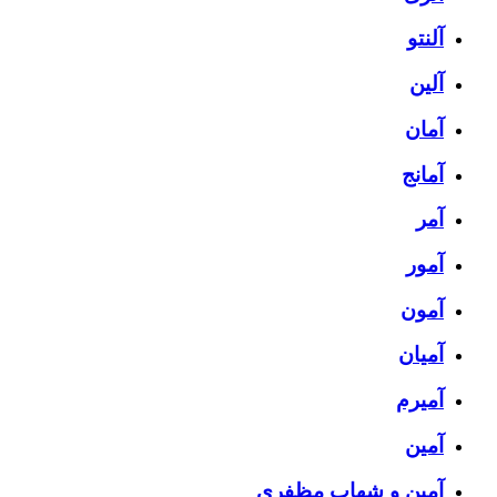
آلنتو
آلین
آمان
آمانج
آمر
آمور
آمون
آمیان
آمیرم
آمین
آمین و شهاب مظفری