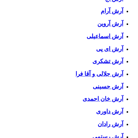
آرش آرام
آرش آروین
آرش اسماعیلی
آرش ای پی
آرش تشکری
آرش جلالی و آقا فرا
آرش حسینی
آرش خان احمدی
آرش داوری
آرش رادان
آرش رستمى