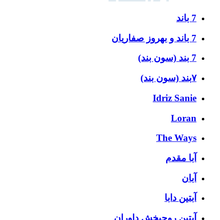
7 باند
7 باند و بهروز صفاریان
7 بند (سون بند)
۷بند (سون بند)
Idriz Sanie
Loran
The Ways
آبا مقدم
آبان
آبتین دابا
آبتین روحبخش داوران