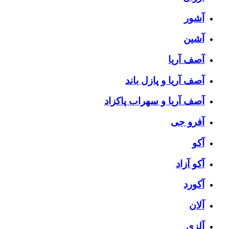
آشور
آشین
آصف آریا
آصف آریا و پازل باند
آصف آریا و سهراب پاکزاد
آفرو جی
آکو
آکو آزاد
آکورد
آلان
آلزی