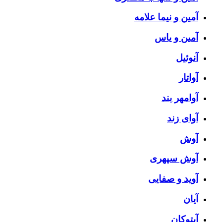
آمین و نیما علامه
آمین و یاس
آنوئیل
آواتار
آوامهر بند
آوای زند
آوش
آوش سپهری
آوید و صفایی
آیان
آیتوکان