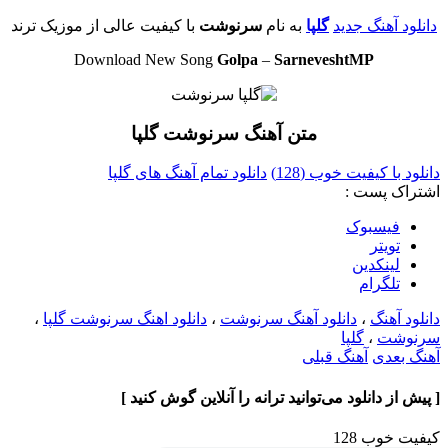
دانلود آهنگ جدید
گلپا
به نام
سرنوشت
با کیفیت عالی از موزیک ترند
Download New Song
Golpa
–
SarneveshtMP
متن آهنگ سرنوشت گلپا
دانلود با کیفیت خوب (128)
دانلود تمام آهنگ های گلپا
اشتراک پست :
فيسبوک
تويتر
لینکدین
تلگرام
دانلود آهنگ
،
دانلود آهنگ سرنوشت
،
دانلود اهنگ سرنوشت گلپا
،
سرنوشت
،
گلپا
آهنگ بعدی
آهنگ قبلی
[ پیش از دانلود می‌توانید ترانه را آنلاین گوش کنید ]
کیفیت خوب 128