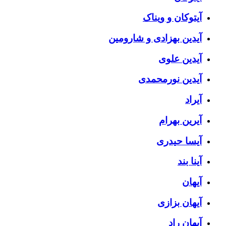
آیتوکان و ویناک
آیدین بهزادی و شارومین
آیدین علوی
آیدین نورمحمدی
آیراد
آیرین بهرام
آیسا حیدری
آینا بند
آیهان
آیهان بزازی
آیهان راد