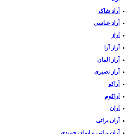
آراد شاک
آراد عباسی
آراز
آراز آرا
آراز المان
آراز نصیری
آراکو
آراکوم
آران
آران براتی
آران براتی و ایمان حمیدی