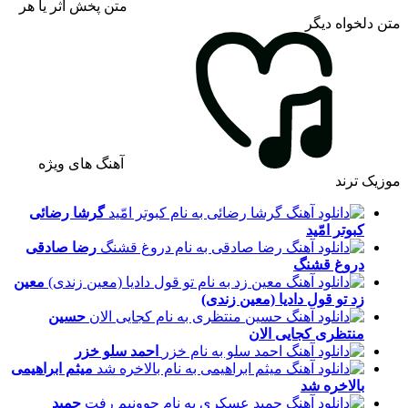
متن پخش اثر یا هر
متن دلخواه دیگر
آهنگ های ویژه
موزیک ترند
گرشا رضائی
کبوتر امّید
رضا صادقی
دروغ قشنگ
معین
زد
تو قول دادیا (معین زندی)
حسین
منتظری
کجایی الان
احمد سلو
خزر
میثم ابراهیمی
بالاخره شد
حمید