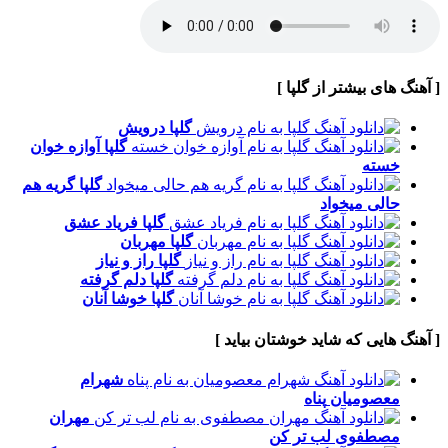
[ آهنگ های بیشتر از گلپا ]
گلپا
درویش
گلپا
آوازه خوان
خسته
گلپا
گریه هم
حالی میخواد
گلپا
فریاد عشق
گلپا
مهربان
گلپا
راز و نیاز
گلپا
دلم گرفته
گلپا
خوشا آنان
[ آهنگ هایی که شاید خوشتان بیاید ]
شهرام
معصومیان
پناه
مهران
مصطفوی
لب تر کن