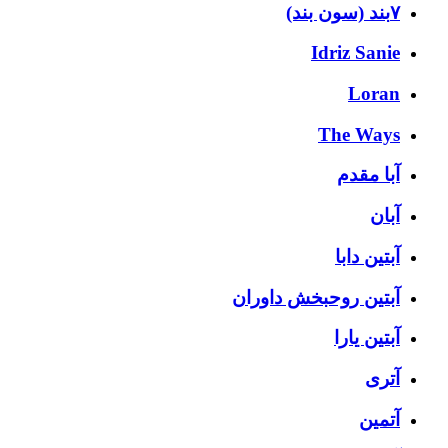
۷بند (سون بند)
Idriz Sanie
Loran
The Ways
آبا مقدم
آبان
آبتین دابا
آبتین روحبخش داوران
آبتین یارا
آتری
آتمین