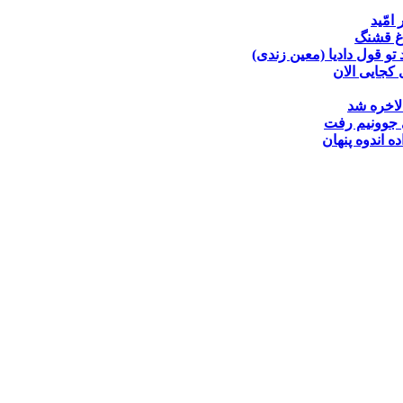
 امّید
غ قشنگ
تو قول دادیا (معین زندی)
کجایی الان
لاخره شد
جوونیم رفت
ده
اندوه پنهان