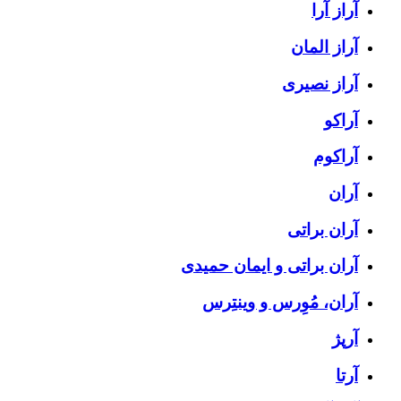
آراز آرا
آراز المان
آراز نصیری
آراکو
آراکوم
آران
آران براتی
آران براتی و ایمان حمیدی
آران، مُوِرس و وینتِرس
آرپژ
آرتا