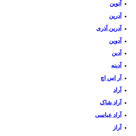
آتوین
آدرین
آدرین آذری
آدوین
آدین
آدینه
آر اس اچ
آراد
آراد شاک
آراد عباسی
آراز