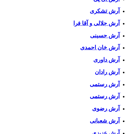
آرش تشکری
آرش جلالی و آقا فرا
آرش حسینی
آرش خان احمدی
آرش داوری
آرش رادان
آرش رستمى
آرش رستمی
آرش رضوی
آرش شعبانی
آرش عزیزی