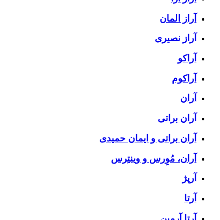
آراز المان
آراز نصیری
آراکو
آراکوم
آران
آران براتی
آران براتی و ایمان حمیدی
آران، مُوِرس و وینتِرس
آرپژ
آرتا
آرتا آرمین