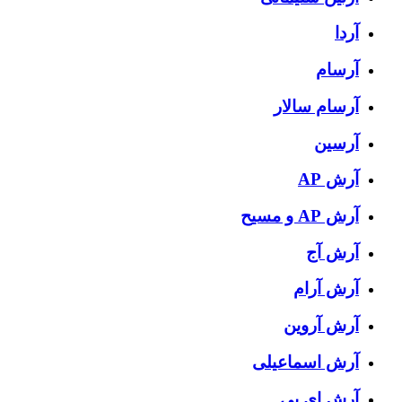
آردا
آرسام
آرسام سالار
آرسین
آرش AP
آرش AP و مسیح
آرش آج
آرش آرام
آرش آروین
آرش اسماعیلی
آرش ای پی