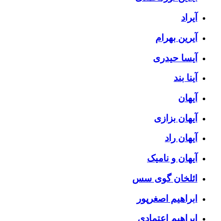
آیراد
آیرین بهرام
آیسا حیدری
آینا بند
آیهان
آیهان بزازی
آیهان راد
آیهان و نامیک
ائلخان گوی سس
ابراهیم اصغرپور
ابراهیم اعتمادی