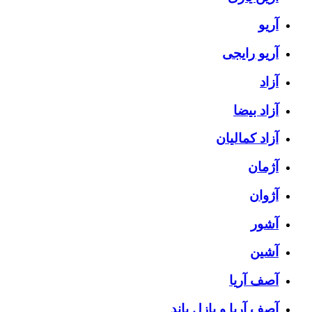
آریو
آریو رایجی
آزاد
آزاد بیضا
آزاد کمالیان
آژمان
آژوان
آشور
آشین
آصف آریا
آصف آریا و پازل باند