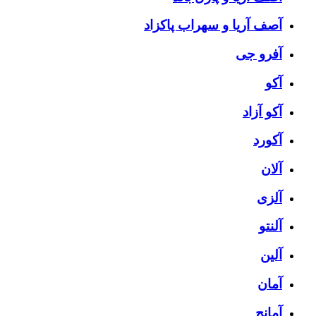
آصف آریا و سهراب پاکزاد
آفرو جی
آکو
آکو آزاد
آکورد
آلان
آلزی
آلنتو
آلین
آمان
آمانج