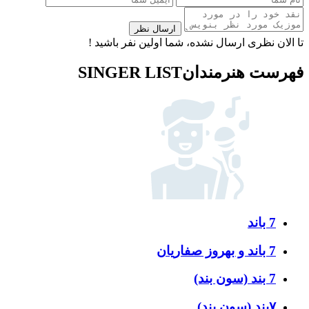
ارسال نظر
تا الان نظری ارسال نشده، شما اولین نفر باشید !
فهرست هنرمندان
SINGER LIST
7 باند
7 باند و بهروز صفاریان
7 بند (سون بند)
۷بند (سون بند)