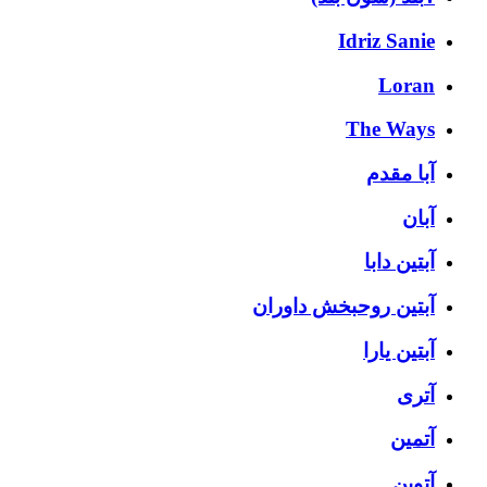
Idriz Sanie
Loran
The Ways
آبا مقدم
آبان
آبتین دابا
آبتین روحبخش داوران
آبتین یارا
آتری
آتمین
آتوین