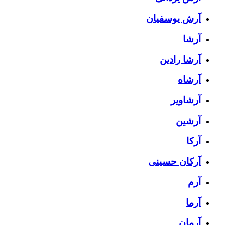
آرش یوسفیان
آرشا
آرشا رادین
آرشاه
آرشاویر
آرشین
آرکا
آرکان حسینی
آرم
آرما
آرمان