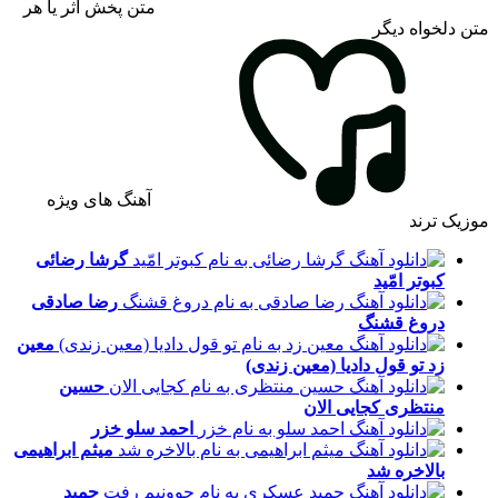
متن پخش اثر یا هر
متن دلخواه دیگر
آهنگ های ویژه
موزیک ترند
گرشا رضائی
کبوتر امّید
رضا صادقی
دروغ قشنگ
معین
زد
تو قول دادیا (معین زندی)
حسین
منتظری
کجایی الان
احمد سلو
خزر
میثم ابراهیمی
بالاخره شد
حمید