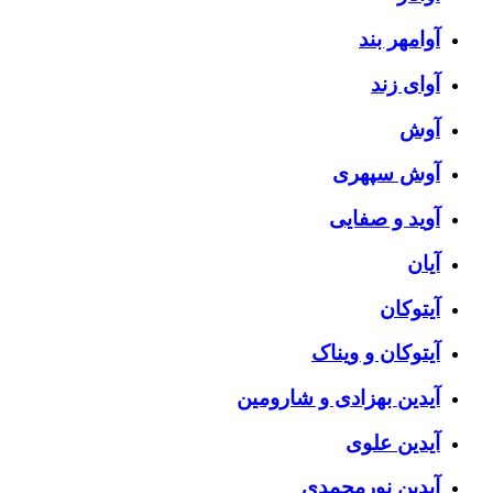
آوامهر بند
آوای زند
آوش
آوش سپهری
آوید و صفایی
آیان
آیتوکان
آیتوکان و ویناک
آیدین بهزادی و شارومین
آیدین علوی
آیدین نورمحمدی