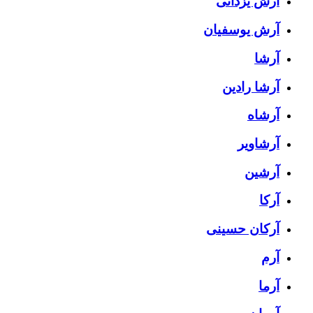
آرش یزدانی
آرش یوسفیان
آرشا
آرشا رادین
آرشاه
آرشاویر
آرشین
آرکا
آرکان حسینی
آرم
آرما