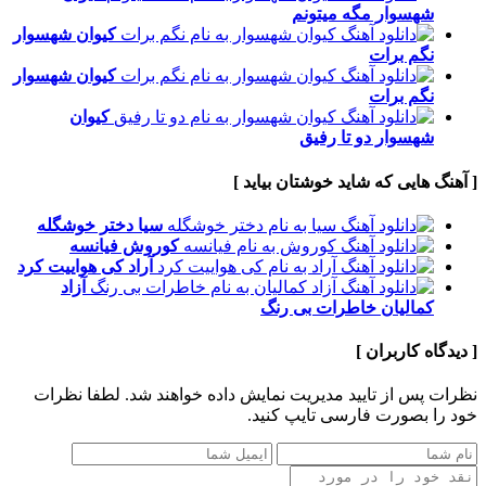
شهسوار
مگه میتونم
کیوان شهسوار
نگم برات
کیوان شهسوار
نگم برات
کیوان
شهسوار
دو تا رفیق
[ آهنگ هایی که شاید خوشتان بیاید ]
سیا
دختر خوشگله
کوروش
فیانسه
آراد
کی هواییت کرد
آزاد
کمالیان
خاطرات بی رنگ
[ دیدگاه کاربران ]
نظرات پس از تایید مدیریت نمایش داده خواهند شد.
لطفا نظرات
خود را بصورت فارسی تایپ کنید.