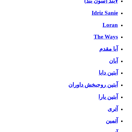
۷بند (سون بند)
Idriz Sanie
Loran
The Ways
آبا مقدم
آبان
آبتین دابا
آبتین روحبخش داوران
آبتین یارا
آتری
آتمین