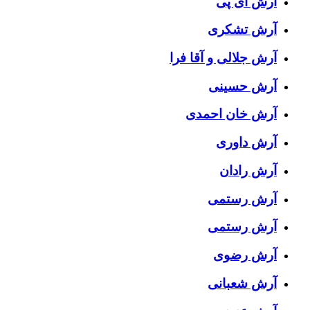
آرش ای پی
آرش تشکری
آرش جلالی و آقا فرا
آرش حسینی
آرش خان احمدی
آرش داوری
آرش رادان
آرش رستمى
آرش رستمی
آرش رضوی
آرش شعبانی