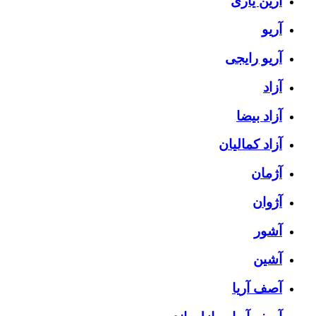
آرین یاری
آریو
آریو رایجی
آزاد
آزاد بیضا
آزاد کمالیان
آژمان
آژوان
آشور
آشین
آصف آریا