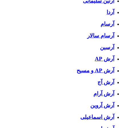
آرتین سلیمانی
آردا
آرسام
آرسام سالار
آرسین
آرش AP
آرش AP و مسیح
آرش آج
آرش آرام
آرش آروین
آرش اسماعیلی