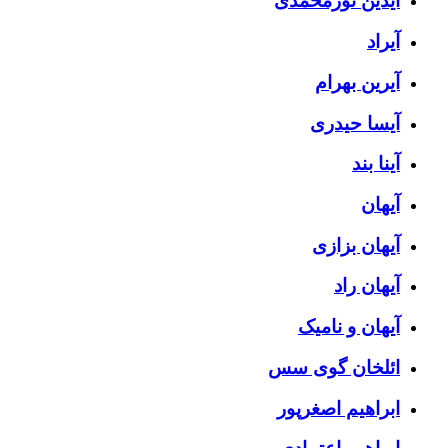
آیدین نورمحمدی
آیراد
آیرین بهرام
آیسا حیدری
آینا بند
آیهان
آیهان بزازی
آیهان راد
آیهان و نامیک
ائلخان گوی سس
ابراهیم اصغرپور