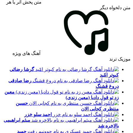
متن پخش اثر یا هر
متن دلخواه دیگر
آهنگ های ویژه
موزیک ترند
گرشا رضائی
کبوتر امّید
رضا صادقی
دروغ قشنگ
معین
زد
تو قول دادیا (معین زندی)
حسین
منتظری
کجایی الان
احمد سلو
خزر
میثم ابراهیمی
بالاخره شد
حمید