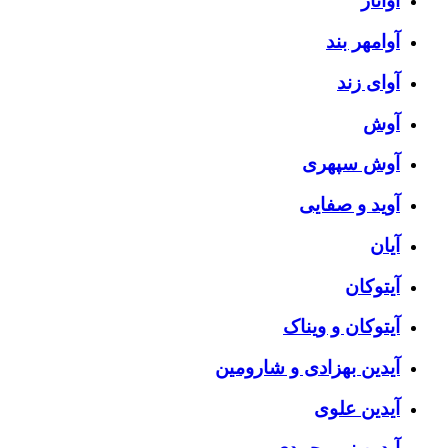
آواتار
آوامهر بند
آوای زند
آوش
آوش سپهری
آوید و صفایی
آیان
آیتوکان
آیتوکان و ویناک
آیدین بهزادی و شارومین
آیدین علوی