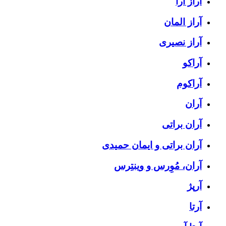
آراز آرا
آراز المان
آراز نصیری
آراکو
آراکوم
آران
آران براتی
آران براتی و ایمان حمیدی
آران، مُوِرس و وینتِرس
آرپژ
آرتا