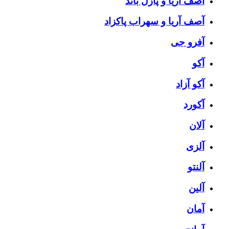
آصف آریا و پازل باند
آصف آریا و سهراب پاکزاد
آفرو جی
آکو
آکو آزاد
آکورد
آلان
آلزی
آلنتو
آلین
آمان