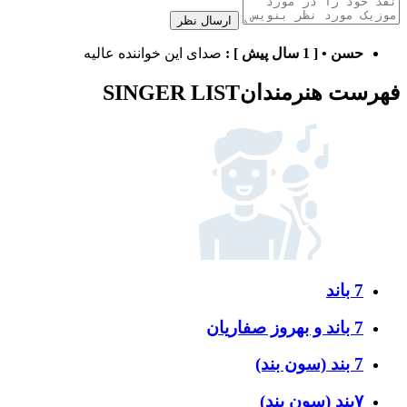
ارسال نظر
حسن
•
[ 1 سال پیش ]
:
صدای این خواننده عالیه
فهرست هنرمندان
SINGER LIST
7 باند
7 باند و بهروز صفاریان
7 بند (سون بند)
۷بند (سون بند)