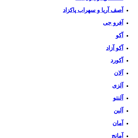
آصف آریا و سهراب پاکزاد
آفرو جی
آکو
آکو آزاد
آکورد
آلان
آلزی
آلنتو
آلین
آمان
آمانج