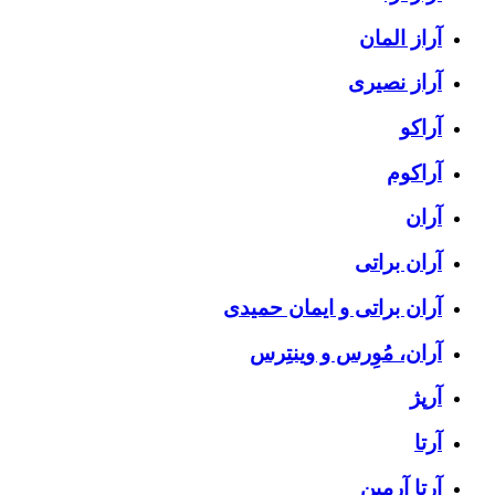
آراز المان
آراز نصیری
آراکو
آراکوم
آران
آران براتی
آران براتی و ایمان حمیدی
آران، مُوِرس و وینتِرس
آرپژ
آرتا
آرتا آرمین