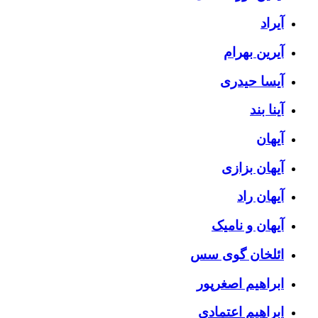
آیراد
آیرین بهرام
آیسا حیدری
آینا بند
آیهان
آیهان بزازی
آیهان راد
آیهان و نامیک
ائلخان گوی سس
ابراهیم اصغرپور
ابراهیم اعتمادی