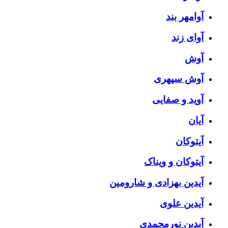
آوامهر بند
آوای زند
آوش
آوش سپهری
آوید و صفایی
آیان
آیتوکان
آیتوکان و ویناک
آیدین بهزادی و شارومین
آیدین علوی
آیدین نورمحمدی