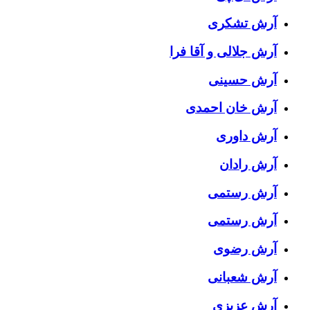
آرش تشکری
آرش جلالی و آقا فرا
آرش حسینی
آرش خان احمدی
آرش داوری
آرش رادان
آرش رستمى
آرش رستمی
آرش رضوی
آرش شعبانی
آرش عزیزی