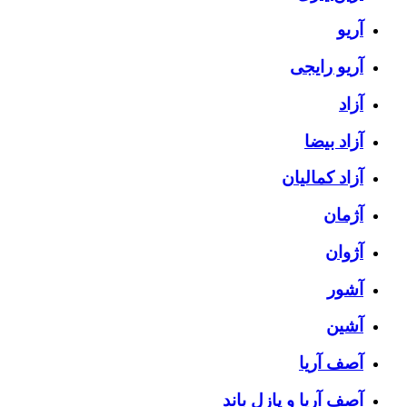
آریو
آریو رایجی
آزاد
آزاد بیضا
آزاد کمالیان
آژمان
آژوان
آشور
آشین
آصف آریا
آصف آریا و پازل باند