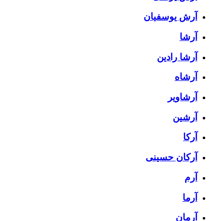
آرش یوسفیان
آرشا
آرشا رادین
آرشاه
آرشاویر
آرشین
آرکا
آرکان حسینی
آرم
آرما
آرمان