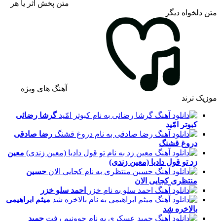
متن پخش اثر یا هر
متن دلخواه دیگر
آهنگ های ویژه
موزیک ترند
گرشا رضائی
کبوتر امّید
رضا صادقی
دروغ قشنگ
معین
زد
تو قول دادیا (معین زندی)
حسین
منتظری
کجایی الان
احمد سلو
خزر
میثم ابراهیمی
بالاخره شد
حمید