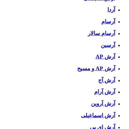
آردا
آرسام
آرسام سالار
آرسین
آرش AP
آرش AP و مسیح
آرش آج
آرش آرام
آرش آروین
آرش اسماعیلی
آرش ای پی