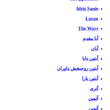
Idriz Sanie
Loran
The Ways
آبا مقدم
آبان
آبتین دابا
آبتین روحبخش داوران
آبتین یارا
آتری
آتمین
آتوین