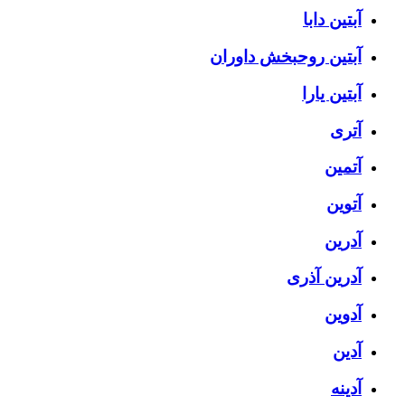
آبتین دابا
آبتین روحبخش داوران
آبتین یارا
آتری
آتمین
آتوین
آدرین
آدرین آذری
آدوین
آدین
آدینه