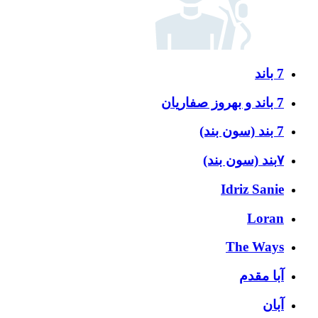
7 باند
7 باند و بهروز صفاریان
7 بند (سون بند)
۷بند (سون بند)
Idriz Sanie
Loran
The Ways
آبا مقدم
آبان