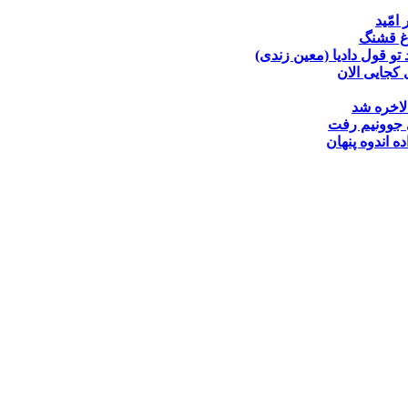
 امّید
غ قشنگ
تو قول دادیا (معین زندی)
کجایی الان
لاخره شد
جوونیم رفت
ده
اندوه پنهان