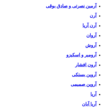
آرمین نصرتی و صادق بوقی
آرن
آرن آریا
آروان
آروش
آرومیر و اسکیزو
آرون افشار
آروین بستکی
آروین صمیمی
آریا
آریا آبان