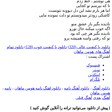
هی نوشتم ، خط زدم
تا که نپرسم تو کجایی
اما هر بارم نشد این دل دیوونه نتونست
کاشکی زودتر میدونستم تو دلت نمونده مایی
نادیده بگیر باز عشق منو
اگه خوب میکنه حال تورو
نادیده بگیر هر چی که بود
تو که رفتی واسه همیشه برو
دانلود با کیفیت عالی (320)
دانلود با کیفیت خوب (128)
دانلود تمام
آهنگ های هومن ماهان
اشتراک پست :
فيسبوک
تويتر
لینکدین
تلگرام
دانلود آهنگ
،
دانلود آهنگ نامه
،
دانلود اهنگ نامه هومن ماهان
،
نامه
،
هومن ماهان
آهنگ بعدی
آهنگ قبلی
[ پیش از دانلود می‌توانید ترانه را آنلاین گوش کنید ]