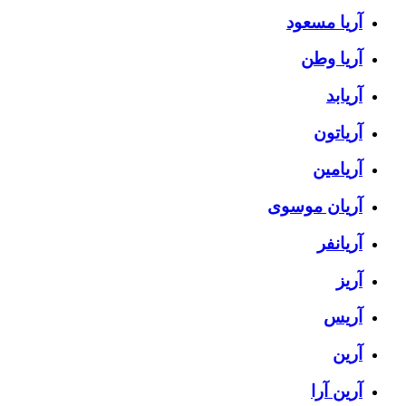
آریا مسعود
آریا وطن
آریابد
آریاتون
آریامین
آریان موسوی
آریانفر
آریز
آریس
آرین
آرین آرا