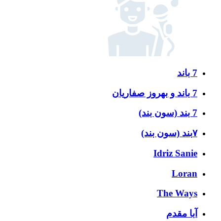
7 باند
7 باند و بهروز صفاریان
7 بند (سون بند)
۷بند (سون بند)
Idriz Sanie
Loran
The Ways
آبا مقدم