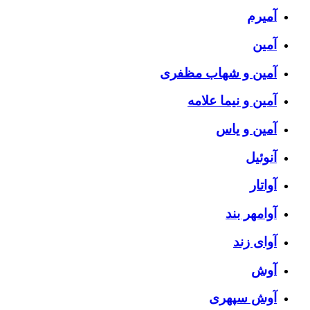
آمیرم
آمین
آمین و شهاب مظفری
آمین و نیما علامه
آمین و یاس
آنوئیل
آواتار
آوامهر بند
آوای زند
آوش
آوش سپهری