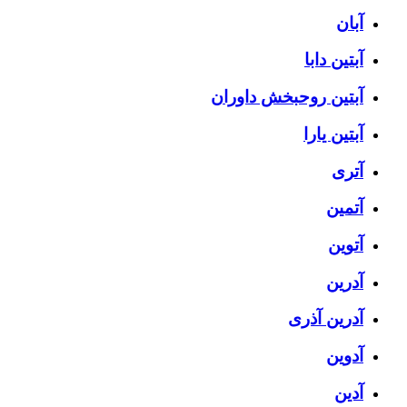
آبان
آبتین دابا
آبتین روحبخش داوران
آبتین یارا
آتری
آتمین
آتوین
آدرین
آدرین آذری
آدوین
آدین