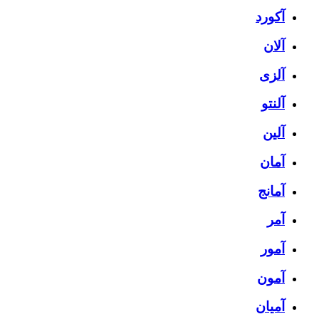
آکورد
آلان
آلزی
آلنتو
آلین
آمان
آمانج
آمر
آمور
آمون
آمیان