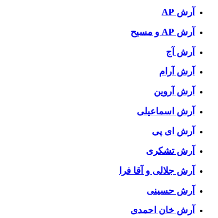
آرش AP
آرش AP و مسیح
آرش آج
آرش آرام
آرش آروین
آرش اسماعیلی
آرش ای پی
آرش تشکری
آرش جلالی و آقا فرا
آرش حسینی
آرش خان احمدی