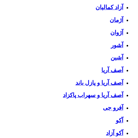
آزاد کمالیان
آژمان
آژوان
آشور
آشین
آصف آریا
آصف آریا و پازل باند
آصف آریا و سهراب پاکزاد
آفرو جی
آکو
آکو آزاد