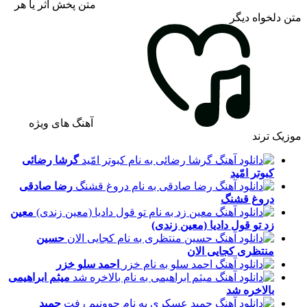
متن پخش اثر یا هر
متن دلخواه دیگر
آهنگ های ویژه
موزیک ترند
گرشا رضائی
کبوتر امّید
رضا صادقی
دروغ قشنگ
معین
زد
تو قول دادیا (معین زندی)
حسین
منتظری
کجایی الان
احمد سلو
خزر
میثم ابراهیمی
بالاخره شد
حمید