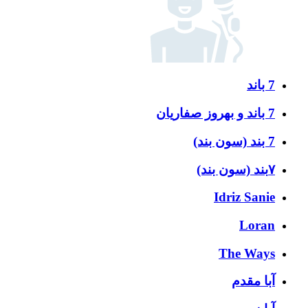
7 باند
7 باند و بهروز صفاریان
7 بند (سون بند)
۷بند (سون بند)
Idriz Sanie
Loran
The Ways
آبا مقدم