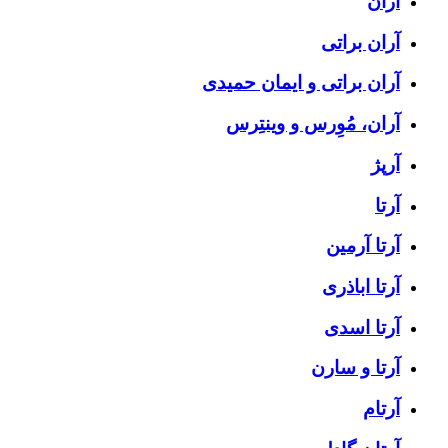
آران
آران براتی
آران براتی و ایمان حمیدی
آران، مُوِرس و وینتِرس
آرپژ
آرتا
آرتا آرمین
آرتا اباذری
آرتا اسدی
آرتا و سارن
آرتام