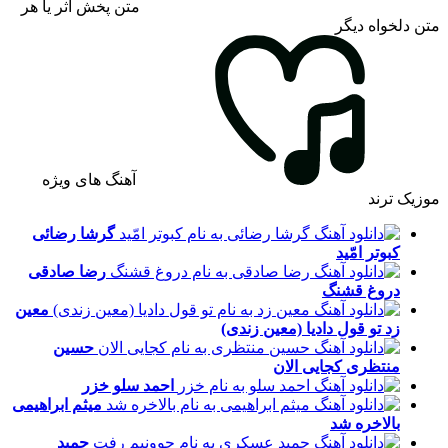
متن پخش اثر یا هر
متن دلخواه دیگر
آهنگ های ویژه
موزیک ترند
گرشا رضائی
کبوتر امّید
رضا صادقی
دروغ قشنگ
معین
زد
تو قول دادیا (معین زندی)
حسین
منتظری
کجایی الان
احمد سلو
خزر
میثم ابراهیمی
بالاخره شد
حمید