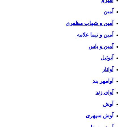
آمیرم
آمین
آمین و شهاب مظفری
آمین و نیما علامه
آمین و یاس
آنوئیل
آواتار
آوامهر بند
آوای زند
آوش
آوش سپهری