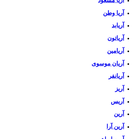
آریا مسعود
آریا وطن
آریابد
آریاتون
آریامین
آریان موسوی
آریانفر
آریز
آریس
آرین
آرین آرا