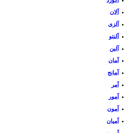
آکورد
آلان
آلزی
آلنتو
آلین
آمان
آمانج
آمر
آمور
آمون
آمیان