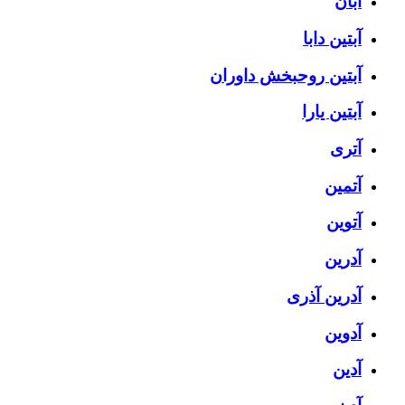
آبان
آبتین دابا
آبتین روحبخش داوران
آبتین یارا
آتری
آتمین
آتوین
آدرین
آدرین آذری
آدوین
آدین