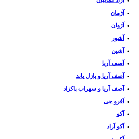
آزاد کمالیان
آژمان
آژوان
آشور
آشین
آصف آریا
آصف آریا و پازل باند
آصف آریا و سهراب پاکزاد
آفرو جی
آکو
آکو آزاد