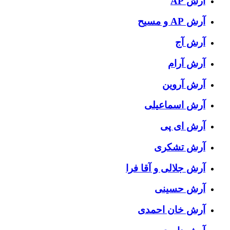
آرش AP
آرش AP و مسیح
آرش آج
آرش آرام
آرش آروین
آرش اسماعیلی
آرش ای پی
آرش تشکری
آرش جلالی و آقا فرا
آرش حسینی
آرش خان احمدی