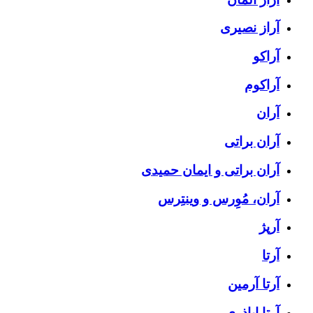
آراز نصیری
آراکو
آراکوم
آران
آران براتی
آران براتی و ایمان حمیدی
آران، مُوِرس و وینتِرس
آرپژ
آرتا
آرتا آرمین
آرتا اباذری