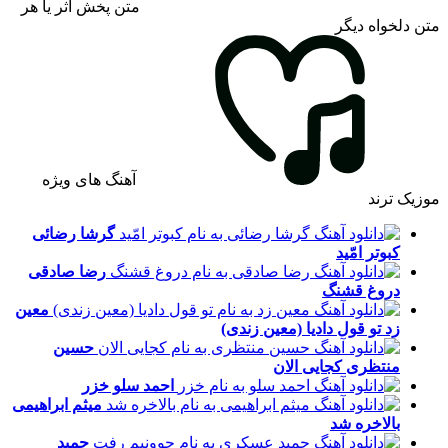
متن پخش اثر یا هر
متن دلخواه دیگر
آهنگ های ویژه
موزیک ترند
گرشا رضائی
کبوتر امّید
رضا صادقی
دروغ قشنگ
معین
زد
تو قول دادیا (معین زندی)
حسین
منتظری
کجایی الان
احمد سلو
خزر
میثم ابراهیمی
بالاخره شد
حمید