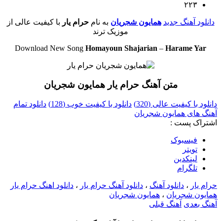
۲۲۳
دانلود آهنگ جدید
همایون شجریان
به نام
حرام یار
با کیفیت عالی از
موزیک ترند
Download New Song
Homayoun Shajarian
–
Harame Yar
متن آهنگ حرام یار همایون شجریان
دانلود با کیفیت عالی (320)
دانلود با کیفیت خوب (128)
دانلود تمام
آهنگ های همایون شجریان
اشتراک پست :
فيسبوک
تويتر
لینکدین
تلگرام
حرام یار
،
دانلود آهنگ
،
دانلود آهنگ حرام یار
،
دانلود اهنگ حرام یار
همایون شجریان
،
همایون شجریان
آهنگ بعدی
آهنگ قبلی