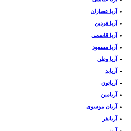
آریا عصاران
آریا فردین
آریا قاسمی
آریا مسعود
آریا وطن
آریابد
آریاتون
آریامین
آریان موسوی
آریانفر
آریز