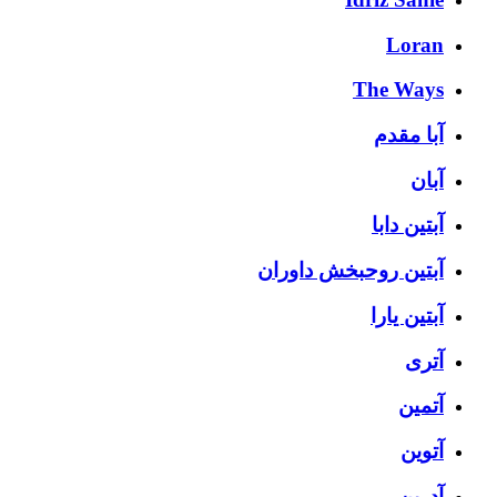
Loran
The Ways
آبا مقدم
آبان
آبتین دابا
آبتین روحبخش داوران
آبتین یارا
آتری
آتمین
آتوین
آدرین