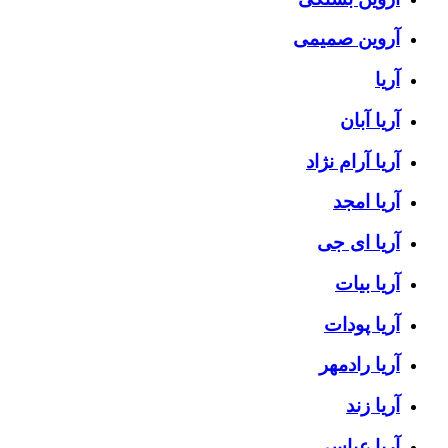
آروین صمیمی
آریا
آریا آبان
آریا آرام نژاد
آریا امجد
آریا ای جی
آریا بیات
آریا پودات
آریا رادمهر
آریا زند
آریا عباسی