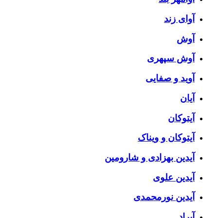
آوای زند
آوش
آوش سپهری
آوید و صفایی
آیان
آیتوکان
آیتوکان و ویناک
آیدین بهزادی و شارومین
آیدین علوی
آیدین نورمحمدی
آیراد