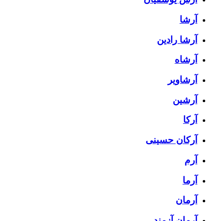
آرشا
آرشا رادین
آرشاه
آرشاویر
آرشین
آرکا
آرکان حسینی
آرم
آرما
آرمان
آرمان آزمند