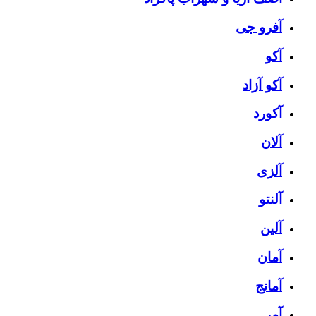
آفرو جی
آکو
آکو آزاد
آکورد
آلان
آلزی
آلنتو
آلین
آمان
آمانج
آمر