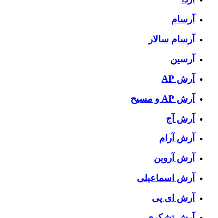
آرسام
آرسام سالار
آرسین
آرش AP
آرش AP و مسیح
آرش آج
آرش آرام
آرش آروین
آرش اسماعیلی
آرش ای پی
آرش تشکری