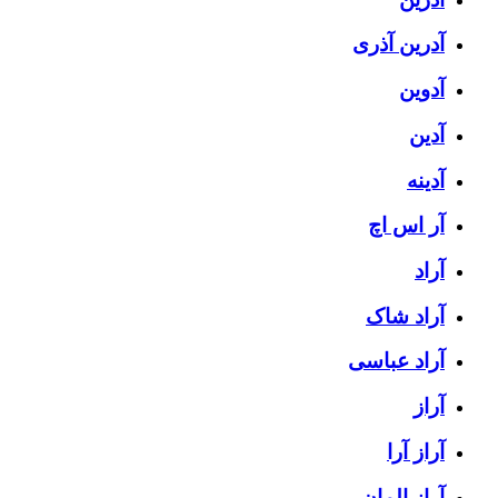
آدرین آذری
آدوین
آدین
آدینه
آر اس اچ
آراد
آراد شاک
آراد عباسی
آراز
آراز آرا
آراز المان