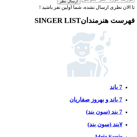
ارسال نظر
تا الان نظری ارسال نشده، شما اولین نفر باشید !
فهرست هنرمندان
SINGER LIST
7 باند
7 باند و بهروز صفاریان
7 بند (سون بند)
۷بند (سون بند)
Idriz Sanie