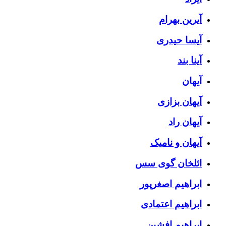
آیرین بهرام
آیسا حیدری
آینا بند
آیهان
آیهان بزازی
آیهان راد
آیهان و نامیک
ائلخان گوی سس
ابراهیم اصغرپور
ابراهیم اعتمادی
ابراهیم افشین