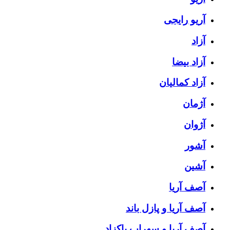
آریو رایجی
آزاد
آزاد بیضا
آزاد کمالیان
آژمان
آژوان
آشور
آشین
آصف آریا
آصف آریا و پازل باند
آصف آریا و سهراب پاکزاد