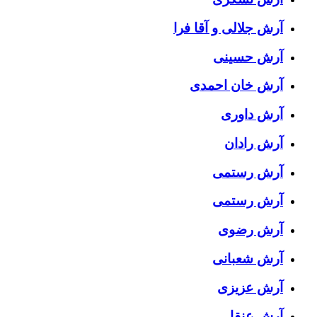
آرش جلالی و آقا فرا
آرش حسینی
آرش خان احمدی
آرش داوری
آرش رادان
آرش رستمى
آرش رستمی
آرش رضوی
آرش شعبانی
آرش عزیزی
آرش عنقا