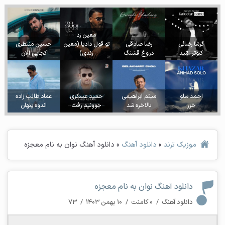
معین زد
گرشا رضائی
رضا صادقی
تو قول دادیا (معین
حسین منتظری
کبوتر امّید
دروغ قشنگ
زندی)
کجایی الان
احمد سلو
میثم ابراهیمی
حمید عسکری
عماد طالب زاده
خزر
بالاخره شد
جوونیم رفت
اندوه پنهان
موزیک ترند
»
دانلود آهنگ
»
دانلود آهنگ نوان به نام معجزه
دانلود آهنگ نوان به نام معجزه
دانلود آهنگ
/
۰ کامنت
/
۱۰ بهمن ۱۴۰۳
/
۷۳