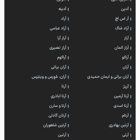
آدین
آدینه
آر اس اچ
آراد
آراد شاک
آراد عباسی
آراز
آراز آرا
آراز المان
آراز نصیری
آراکو
آراکوم
آران
آران براتی
آران براتی و ایمان حمیدی
آران، مُوِرس و وینتِرس
آرپژ
آرتا
آرتا آرمین
آرتا اباذری
آرتا اسدی
آرتا و سارن
آرتام
آرتان گادلی
آرتبن بهادری
آرتين شاهوران
آرتی
آرتین