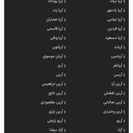
آریا بیات
آریا پودات
آریا رادمهر
آریا زند
آریا عباسی
آریا عصاران
آریا فردین
آریا قاسمی
آریا مسعود
آریا وطن
آریابد
آریاتون
آریامین
آریان موسوی
آریانفر
آریز
آریس
آرین
آرین آرا
آرین ابراهیمی
آرین تفضلی
آرین خلج
آرین صالحی
آرین مقصودی
آرین وحیدی
آرین یاری
آریو
آریو رایجی
آزاد
آزاد بیضا