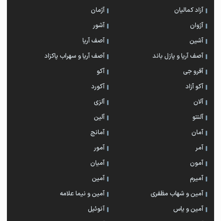
آزاد کمالیان
آژمان
آژوان
آشور
آشین
آصف آریا
آصف آریا و پازل باند
آصف آریا و سهراب پاکزاد
آفرو جی
آکو
آکو آزاد
آکورد
آلان
آلزی
آلنتو
آلین
آمان
آمانج
آمر
آمور
آمون
آمیان
آمیرم
آمین
آمین و شهاب مظفری
آمین و نیما علامه
آمین و یاس
آنوئیل