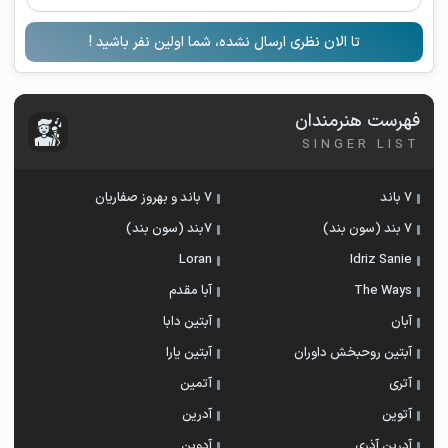
تا الان نظری ارسال نشده، شما اولین نفر باشید !
فهرست هنرمندان
SINGER LIST
7 باند
7 باند و بهروز صفاریان
7 بند (سون بند)
۷بند (سون بند)
Loran
Idriz Sanie
The Ways
آبا مقدم
آبان
آبتین دابا
آبتین روحبخش داوران
آبتین یارا
آتری
آتمین
آتوین
آدرین
آدرین آذری
آدوین