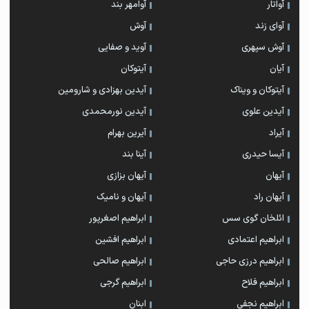
آواتار
آوامهر بند
آوای زند
آوش
آوش سپهری
آوید و صفایی
آیان
آیتوکان
آیتوکان و ویناک
آیدین بهزادی و شارومین
آیدین علوی
آیدین نورمحمدی
آیراد
آیرین بهرام
آیسا حیدری
آینا بند
آیهان
آیهان بزازی
آیهان راد
آیهان و نامیک
ائلخان گوی سس
ابراهیم اصغرپور
ابراهیم اعتمادی
ابراهیم افشین
ابراهیم درزی حاجی
ابراهیم صالحی
ابراهیم فلاح
ابراهیم گرجی
ابراهیم نجفی
ابنان