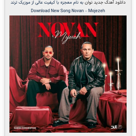
دانلود آهنگ جدید
نوان
به نام
معجزه
با کیفیت عالی از موزیک ترند
Download New Song
Novan
–
Mojezeh