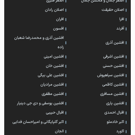
اصغر جمال و محسن جمال
اصغر قنبری
اصلان حقیقت
اصلان رادان
افرا
افران
اَفرند
افسون
افشین آذری و محمدرضا شعبان
افشین آذری
زاده
افشین اشرفی
افشین امینی
افشین حسنی
افشین خان
افشین سیاهپوش
افشین علی بیگی
افشین کاظمی
افشین مرادیان
افشین مسافری
افشین مظفری
افشین یاری
افشین یوسفی و دی جی دینیار
اقبال احمدی
اقبال حبیبی
اکبر خادملو
اکبر گلپایگانی و امیراحسان فدایی
اکورد
الجان