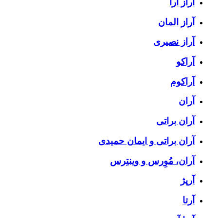
آراز آرا
آراز المان
آراز نصیری
آراکو
آراکوم
آران
آران براتی
آران براتی و ایمان حمیدی
آران، مُوِرس و وینتِرس
آرپژ
آرتا