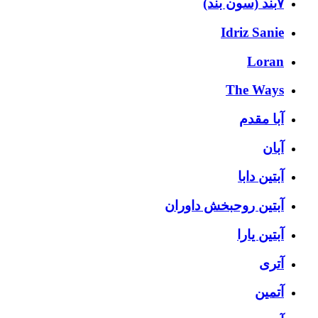
۷بند (سون بند)
Idriz Sanie
Loran
The Ways
آبا مقدم
آبان
آبتین دابا
آبتین روحبخش داوران
آبتین یارا
آتری
آتمین