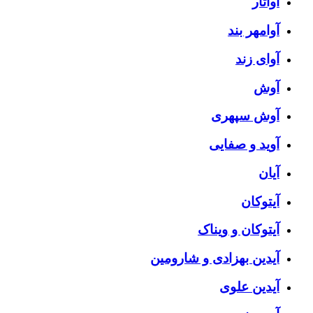
آواتار
آوامهر بند
آوای زند
آوش
آوش سپهری
آوید و صفایی
آیان
آیتوکان
آیتوکان و ویناک
آیدین بهزادی و شارومین
آیدین علوی