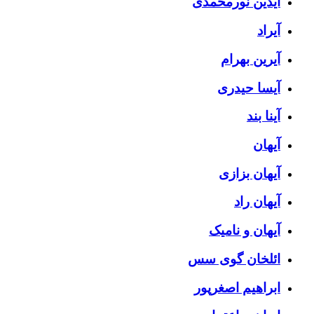
آیدین نورمحمدی
آیراد
آیرین بهرام
آیسا حیدری
آینا بند
آیهان
آیهان بزازی
آیهان راد
آیهان و نامیک
ائلخان گوی سس
ابراهیم اصغرپور