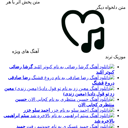
متن پخش اثر یا هر
متن دلخواه دیگر
آهنگ های ویژه
موزیک ترند
گرشا رضائی
کبوتر امّید
رضا صادقی
دروغ قشنگ
معین
زد
تو قول دادیا (معین زندی)
حسین
منتظری
کجایی الان
احمد سلو
خزر
میثم ابراهیمی
بالاخره شد
حمید