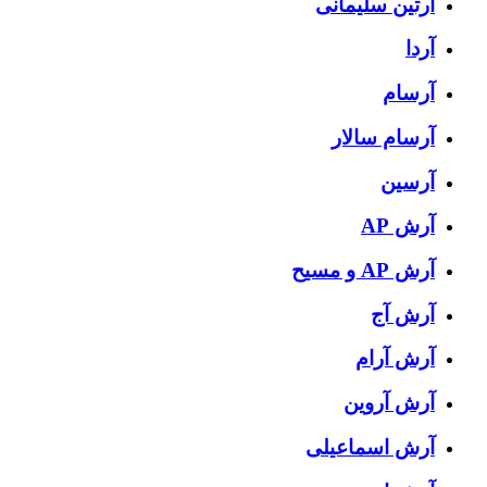
آرتین سلیمانی
آردا
آرسام
آرسام سالار
آرسین
آرش AP
آرش AP و مسیح
آرش آج
آرش آرام
آرش آروین
آرش اسماعیلی