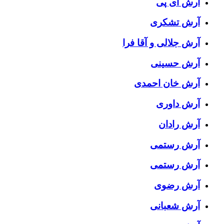
آرش ای پی
آرش تشکری
آرش جلالی و آقا فرا
آرش حسینی
آرش خان احمدی
آرش داوری
آرش رادان
آرش رستمى
آرش رستمی
آرش رضوی
آرش شعبانی