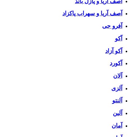
آصف آریا و پازل باند
آصف آریا و سهراب پاکزاد
آفرو جی
آکو
آکو آزاد
آکورد
آلان
آلزی
آلنتو
آلین
آمان