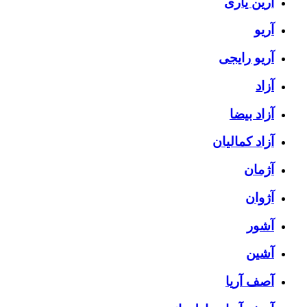
آرین یاری
آریو
آریو رایجی
آزاد
آزاد بیضا
آزاد کمالیان
آژمان
آژوان
آشور
آشین
آصف آریا