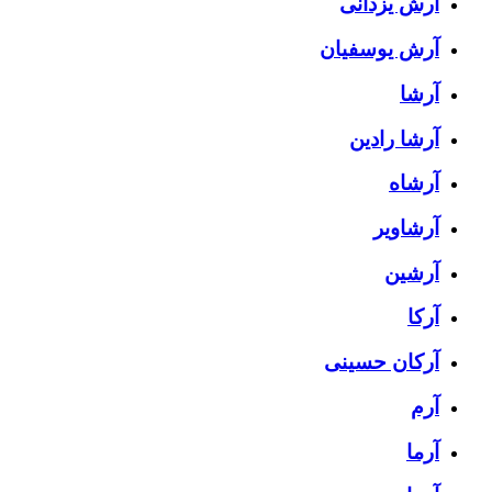
آرش یزدانی
آرش یوسفیان
آرشا
آرشا رادین
آرشاه
آرشاویر
آرشین
آرکا
آرکان حسینی
آرم
آرما