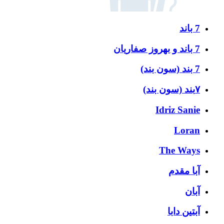
7 باند
7 باند و بهروز صفاریان
7 بند (سون بند)
۷بند (سون بند)
Idriz Sanie
Loran
The Ways
آبا مقدم
آبان
آبتین دابا