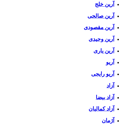
آرین خلج
آرین صالحی
آرین مقصودی
آرین وحیدی
آرین یاری
آریو
آریو رایجی
آزاد
آزاد بیضا
آزاد کمالیان
آژمان