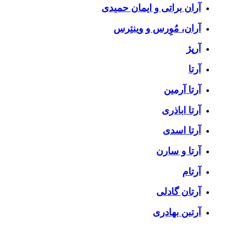
آران براتی و ایمان حمیدی
آران، مُوِرس و وینتِرس
آرپژ
آرتا
آرتا آرمین
آرتا اباذری
آرتا اسدی
آرتا و سارن
آرتام
آرتان گادلی
آرتبن بهادری