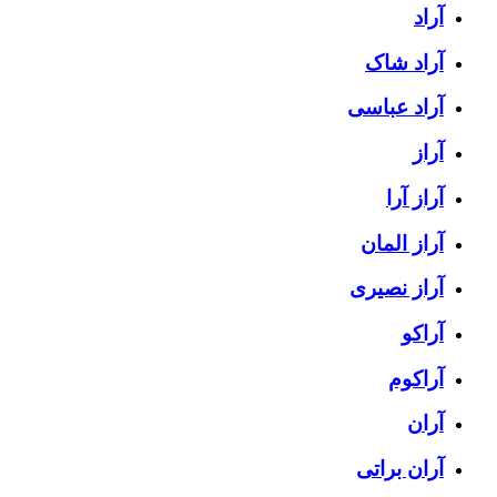
آراد
آراد شاک
آراد عباسی
آراز
آراز آرا
آراز المان
آراز نصیری
آراکو
آراکوم
آران
آران براتی