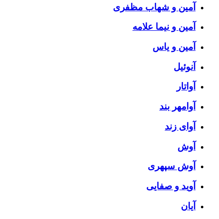
آمین و شهاب مظفری
آمین و نیما علامه
آمین و یاس
آنوئیل
آواتار
آوامهر بند
آوای زند
آوش
آوش سپهری
آوید و صفایی
آیان