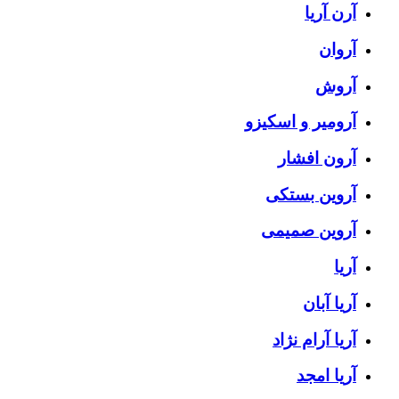
آرن آریا
آروان
آروش
آرومیر و اسکیزو
آرون افشار
آروین بستکی
آروین صمیمی
آریا
آریا آبان
آریا آرام نژاد
آریا امجد