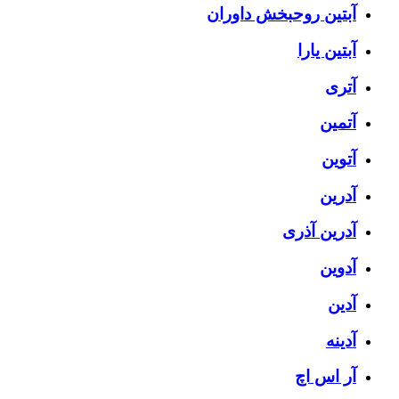
آبتین روحبخش داوران
آبتین یارا
آتری
آتمین
آتوین
آدرین
آدرین آذری
آدوین
آدین
آدینه
آر اس اچ