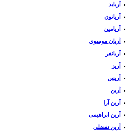
آریابد
آریاتون
آریامین
آریان موسوی
آریانفر
آریز
آریس
آرین
آرین آرا
آرین ابراهیمی
آرین تفضلی