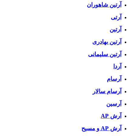
آرتين شاهوران
آرتی
آرتین
آرتین بهادری
آرتین سلیمانی
آردا
آرسام
آرسام سالار
آرسین
آرش AP
آرش AP و مسیح