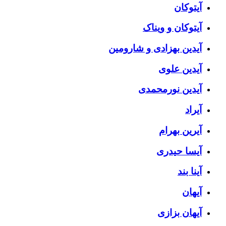
آیتوکان
آیتوکان و ویناک
آیدین بهزادی و شارومین
آیدین علوی
آیدین نورمحمدی
آیراد
آیرین بهرام
آیسا حیدری
آینا بند
آیهان
آیهان بزازی