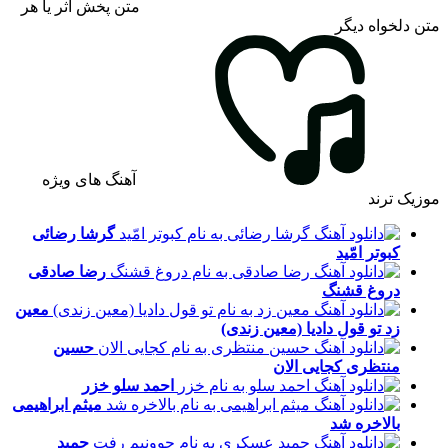
متن پخش اثر یا هر
متن دلخواه دیگر
آهنگ های ویژه
موزیک ترند
گرشا رضائی
کبوتر امّید
رضا صادقی
دروغ قشنگ
معین
زد
تو قول دادیا (معین زندی)
حسین
منتظری
کجایی الان
احمد سلو
خزر
میثم ابراهیمی
بالاخره شد
حمید