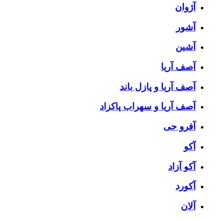
آژوان
آشور
آشین
آصف آریا
آصف آریا و پازل باند
آصف آریا و سهراب پاکزاد
آفرو جی
آکو
آکو آزاد
آکورد
آلان