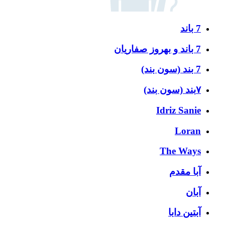
7 باند
7 باند و بهروز صفاریان
7 بند (سون بند)
۷بند (سون بند)
Idriz Sanie
Loran
The Ways
آبا مقدم
آبان
آبتین دابا