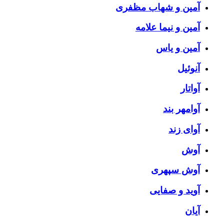
آمین و شهاب مظفری
آمین و نیما علامه
آمین و یاس
آنوئیل
آواتار
آوامهر بند
آوای زند
آوش
آوش سپهری
آوید و صفایی
آیان