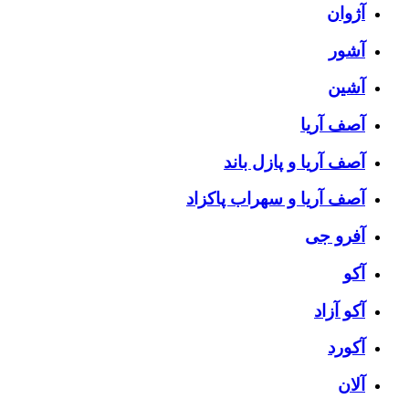
آژوان
آشور
آشین
آصف آریا
آصف آریا و پازل باند
آصف آریا و سهراب پاکزاد
آفرو جی
آکو
آکو آزاد
آکورد
آلان