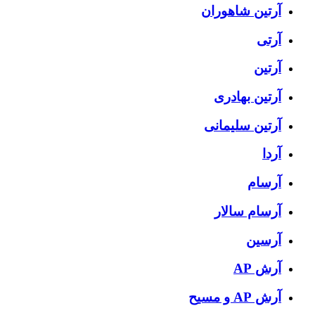
آرتين شاهوران
آرتی
آرتین
آرتین بهادری
آرتین سلیمانی
آردا
آرسام
آرسام سالار
آرسین
آرش AP
آرش AP و مسیح