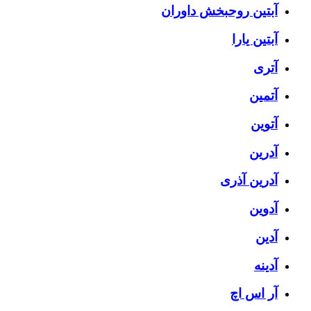
آبتین روحبخش داوران
آبتین یارا
آتری
آتمین
آتوین
آدرین
آدرین آذری
آدوین
آدین
آدینه
آر اس اچ