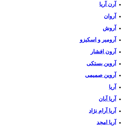
آرن آریا
آروان
آروش
آرومیر و اسکیزو
آرون افشار
آروین بستکی
آروین صمیمی
آریا
آریا آبان
آریا آرام نژاد
آریا امجد