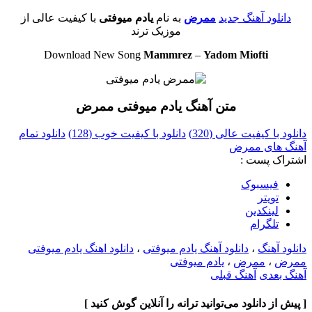
دانلود آهنگ جدید
ممرض
به نام
یادم میوفتی
با کیفیت عالی از
موزیک ترند
Download New Song
Mammrez
–
Yadom Miofti
متن آهنگ یادم میوفتی ممرض
دانلود با کیفیت عالی (320)
دانلود با کیفیت خوب (128)
دانلود تمام
آهنگ های ممرض
اشتراک پست :
فيسبوک
تويتر
لینکدین
تلگرام
دانلود آهنگ
،
دانلود آهنگ یادم میوفتی
،
دانلود اهنگ یادم میوفتی
ممرض
،
ممرض
،
یادم میوفتی
آهنگ بعدی
آهنگ قبلی
[ پیش از دانلود می‌توانید ترانه را آنلاین گوش کنید ]