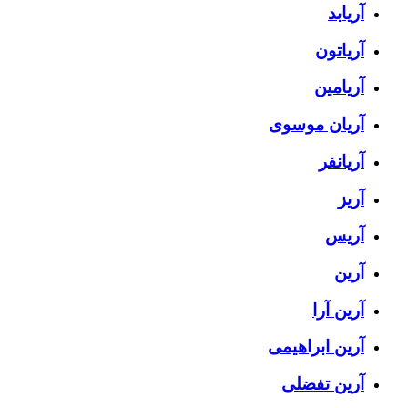
آریابد
آریاتون
آریامین
آریان موسوی
آریانفر
آریز
آریس
آرین
آرین آرا
آرین ابراهیمی
آرین تفضلی