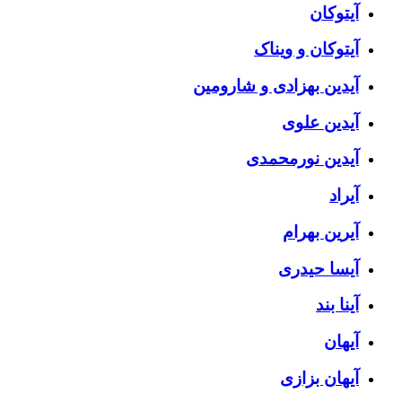
آیتوکان
آیتوکان و ویناک
آیدین بهزادی و شارومین
آیدین علوی
آیدین نورمحمدی
آیراد
آیرین بهرام
آیسا حیدری
آینا بند
آیهان
آیهان بزازی