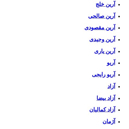
آرین خلج
آرین صالحی
آرین مقصودی
آرین وحیدی
آرین یاری
آریو
آریو رایجی
آزاد
آزاد بیضا
آزاد کمالیان
آژمان