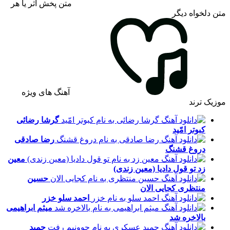
متن پخش اثر یا هر
متن دلخواه دیگر
آهنگ های ویژه
موزیک ترند
گرشا رضائی
کبوتر امّید
رضا صادقی
دروغ قشنگ
معین
زد
تو قول دادیا (معین زندی)
حسین
منتظری
کجایی الان
احمد سلو
خزر
میثم ابراهیمی
بالاخره شد
حمید