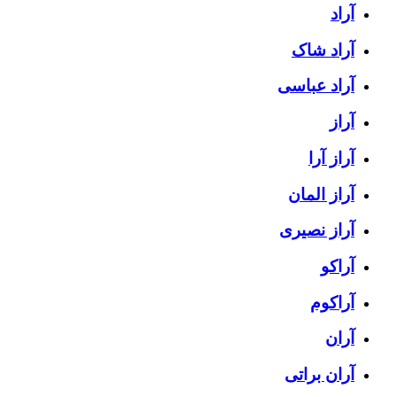
آراد
آراد شاک
آراد عباسی
آراز
آراز آرا
آراز المان
آراز نصیری
آراکو
آراکوم
آران
آران براتی