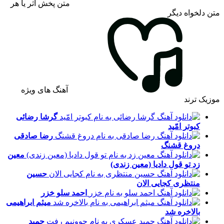
متن پخش اثر یا هر
متن دلخواه دیگر
آهنگ های ویژه
موزیک ترند
گرشا رضائی
کبوتر امّید
رضا صادقی
دروغ قشنگ
معین
زد
تو قول دادیا (معین زندی)
حسین
منتظری
کجایی الان
احمد سلو
خزر
میثم ابراهیمی
بالاخره شد
حمید