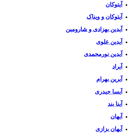
آیتوکان
آیتوکان و ویناک
آیدین بهزادی و شارومین
آیدین علوی
آیدین نورمحمدی
آیراد
آیرین بهرام
آیسا حیدری
آینا بند
آیهان
آیهان بزازی