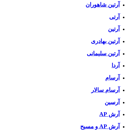
آرتين شاهوران
آرتی
آرتین
آرتین بهادری
آرتین سلیمانی
آردا
آرسام
آرسام سالار
آرسین
آرش AP
آرش AP و مسیح