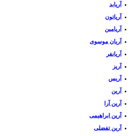
آریابد
آریاتون
آریامین
آریان موسوی
آریانفر
آریز
آریس
آرین
آرین آرا
آرین ابراهیمی
آرین تفضلی