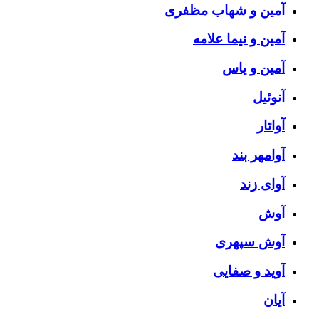
آمین و شهاب مظفری
آمین و نیما علامه
آمین و یاس
آنوئیل
آواتار
آوامهر بند
آوای زند
آوش
آوش سپهری
آوید و صفایی
آیان