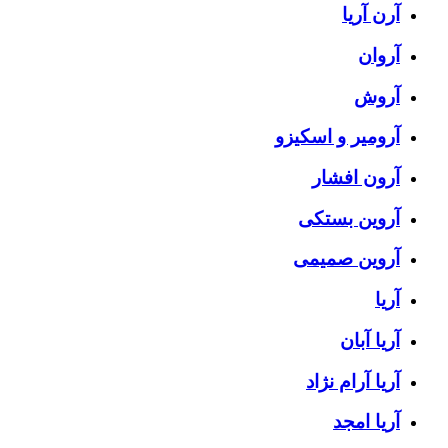
آرن آریا
آروان
آروش
آرومیر و اسکیزو
آرون افشار
آروین بستکی
آروین صمیمی
آریا
آریا آبان
آریا آرام نژاد
آریا امجد