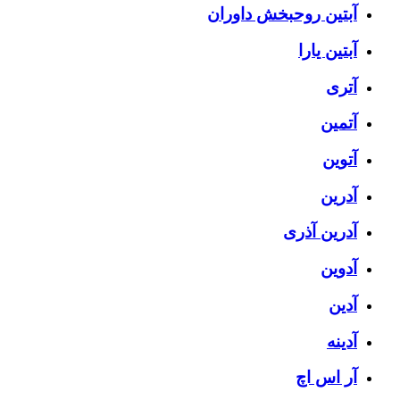
آبتین روحبخش داوران
آبتین یارا
آتری
آتمین
آتوین
آدرین
آدرین آذری
آدوین
آدین
آدینه
آر اس اچ