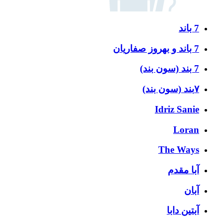
7 باند
7 باند و بهروز صفاریان
7 بند (سون بند)
۷بند (سون بند)
Idriz Sanie
Loran
The Ways
آبا مقدم
آبان
آبتین دابا