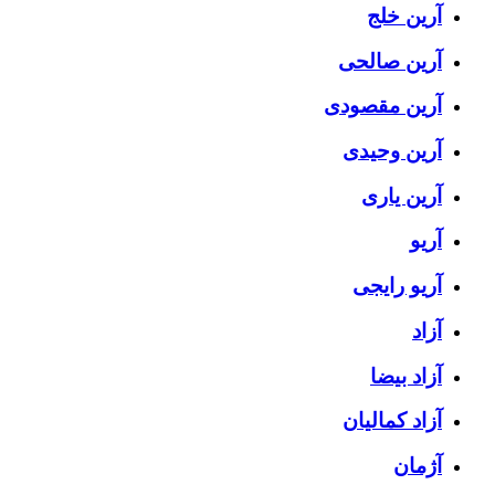
آرین خلج
آرین صالحی
آرین مقصودی
آرین وحیدی
آرین یاری
آریو
آریو رایجی
آزاد
آزاد بیضا
آزاد کمالیان
آژمان