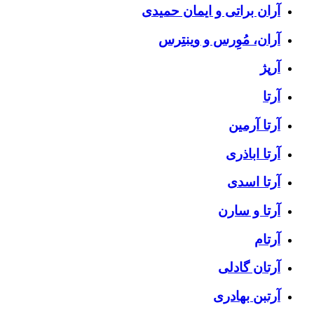
آران براتی و ایمان حمیدی
آران، مُوِرس و وینتِرس
آرپژ
آرتا
آرتا آرمین
آرتا اباذری
آرتا اسدی
آرتا و سارن
آرتام
آرتان گادلی
آرتبن بهادری