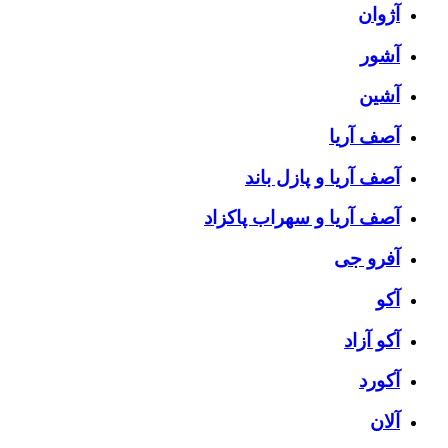
آژوان
آشور
آشین
آصف آریا
آصف آریا و پازل باند
آصف آریا و سهراب پاکزاد
آفرو جی
آکو
آکو آزاد
آکورد
آلان