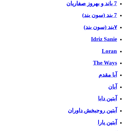
7 باند و بهروز صفاریان
7 بند (سون بند)
۷بند (سون بند)
Idriz Sanie
Loran
The Ways
آبا مقدم
آبان
آبتین دابا
آبتین روحبخش داوران
آبتین یارا