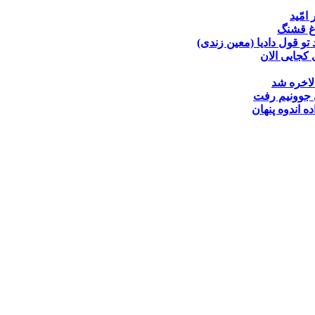
 امّید
غ قشنگ
تو قول دادیا (معین زندی)
کجایی الان
لاخره شد
جوونیم رفت
ده
اندوه پنهان