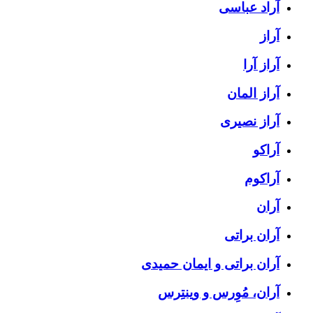
آراد عباسی
آراز
آراز آرا
آراز المان
آراز نصیری
آراکو
آراکوم
آران
آران براتی
آران براتی و ایمان حمیدی
آران، مُوِرس و وینتِرس