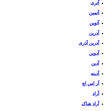
آتری
آتمین
آتوین
آدرین
آدرین آذری
آدوین
آدین
آدینه
آر اس اچ
آراد
آراد شاک