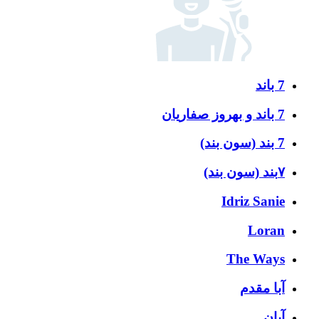
7 باند
7 باند و بهروز صفاریان
7 بند (سون بند)
۷بند (سون بند)
Idriz Sanie
Loran
The Ways
آبا مقدم
آبان