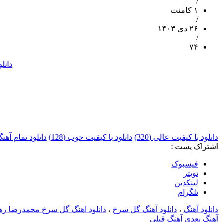
/
۱ کامنت
/
۲۶ دی ۱۴۰۳
/
۷۴
دانل
دانلود با کیفیت عالی (320)
دانلود با کیفیت خوب (128)
دانلود تمام آه
اشتراک پست :
فيسبوک
تويتر
لینکدین
تلگرام
دانلود آهنگ
،
دانلود آهنگ گل سرخ
،
دانلود اهنگ گل سرخ محمدرضا رهن
آهنگ بعدی
آهنگ قبلی