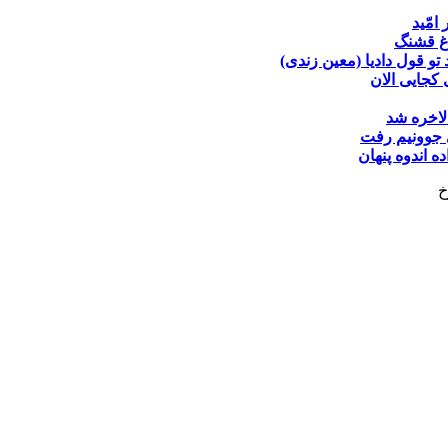
 امّید
غ قشنگ
تو قول دادیا (معین زندی)
کجایی الان
لاخره شد
جوونیم رفت
ده
اندوه پنهان
خ