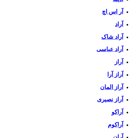
آر اس اچ
آراد
آراد شاک
آراد عباسی
آراز
آراز آرا
آراز المان
آراز نصیری
آراکو
آراکوم
آران