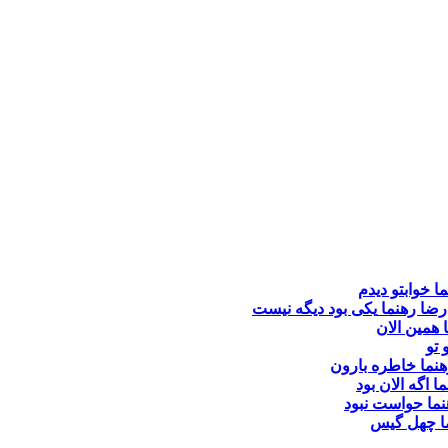
ما
خوابتو دیدم
ضا رهنما
یکی بود دیگه نیست
ا
همین الان
 تو
نما
خاطره بارون
ما
اگه الان بود
نما
حواست نبود
ا
چهل گیس