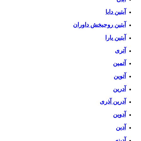
آبتین دابا
آبتین روحبخش داوران
آبتین یارا
آتری
آتمین
آتوین
آدرین
آدرین آذری
آدوین
آدین
آدینه