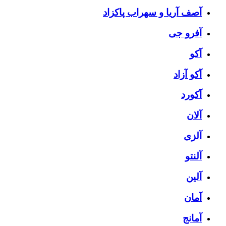
آصف آریا و سهراب پاکزاد
آفرو جی
آکو
آکو آزاد
آکورد
آلان
آلزی
آلنتو
آلین
آمان
آمانج