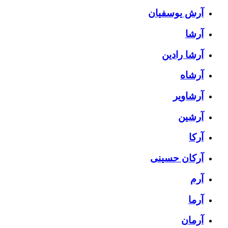
آرش یوسفیان
آرشا
آرشا رادین
آرشاه
آرشاویر
آرشین
آرکا
آرکان حسینی
آرم
آرما
آرمان