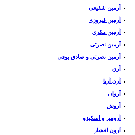
آرمین شفیعی
آرمین فیروزی
آرمین مکری
آرمین نصرتی
آرمین نصرتی و صادق بوقی
آرن
آرن آریا
آروان
آروش
آرومیر و اسکیزو
آرون افشار