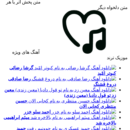
متن پخش اثر یا هر
متن دلخواه دیگر
آهنگ های ویژه
موزیک ترند
گرشا رضائی
کبوتر امّید
رضا صادقی
دروغ قشنگ
معین
زد
تو قول دادیا (معین زندی)
حسین
منتظری
کجایی الان
احمد سلو
خزر
میثم ابراهیمی
بالاخره شد
حمید