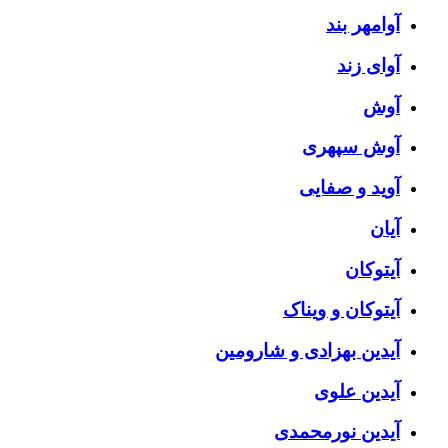
آوامهر بند
آوای زند
آوش
آوش سپهری
آوید و صفایی
آیان
آیتوکان
آیتوکان و ویناک
آیدین بهزادی و شارومین
آیدین علوی
آیدین نورمحمدی