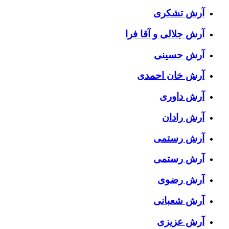
آرش تشکری
آرش جلالی و آقا فرا
آرش حسینی
آرش خان احمدی
آرش داوری
آرش رادان
آرش رستمى
آرش رستمی
آرش رضوی
آرش شعبانی
آرش عزیزی