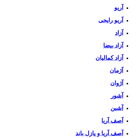
آریو
آریو رایجی
آزاد
آزاد بیضا
آزاد کمالیان
آژمان
آژوان
آشور
آشین
آصف آریا
آصف آریا و پازل باند