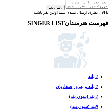
ارسال نظر
تا الان نظری ارسال نشده، شما اولین نفر باشید !
فهرست هنرمندان
SINGER LIST
7 باند
7 باند و بهروز صفاریان
7 بند (سون بند)
۷بند (سون بند)