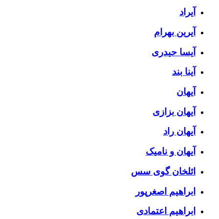
آیراد
آیرین بهرام
آیسا حیدری
آینا بند
آیهان
آیهان بزازی
آیهان راد
آیهان و نامیک
ائلخان گوی سس
ابراهیم اصغرپور
ابراهیم اعتمادی