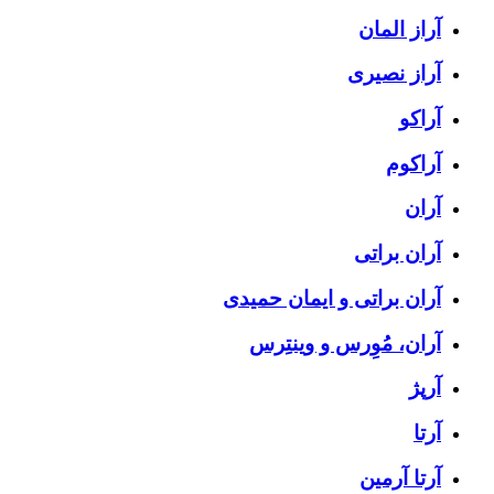
آراز المان
آراز نصیری
آراکو
آراکوم
آران
آران براتی
آران براتی و ایمان حمیدی
آران، مُوِرس و وینتِرس
آرپژ
آرتا
آرتا آرمین