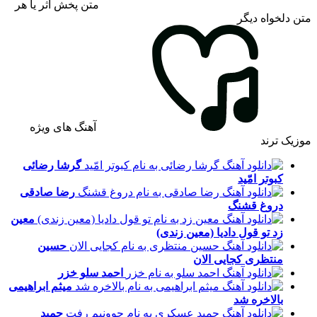
متن پخش اثر یا هر
متن دلخواه دیگر
آهنگ های ویژه
موزیک ترند
گرشا رضائی
کبوتر امّید
رضا صادقی
دروغ قشنگ
معین
زد
تو قول دادیا (معین زندی)
حسین
منتظری
کجایی الان
احمد سلو
خزر
میثم ابراهیمی
بالاخره شد
حمید