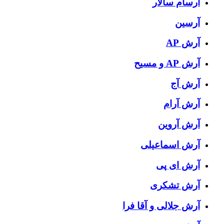
آرسام سالار
آرسین
آرش AP
آرش AP و مسیح
آرش آج
آرش آرام
آرش آروین
آرش اسماعیلی
آرش ای پی
آرش تشکری
آرش جلالی و آقا فرا