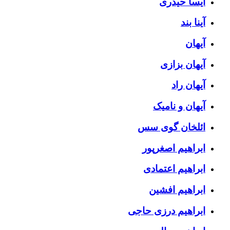
آیسا حیدری
آینا بند
آیهان
آیهان بزازی
آیهان راد
آیهان و نامیک
ائلخان گوی سس
ابراهیم اصغرپور
ابراهیم اعتمادی
ابراهیم افشین
ابراهیم درزی حاجی