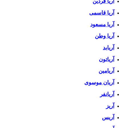
آریا فردین
آریا قاسمی
آریا مسعود
آریا وطن
آریابد
آریاتون
آریامین
آریان موسوی
آریانفر
آریز
آریس