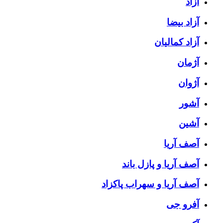
آزاد
آزاد بیضا
آزاد کمالیان
آژمان
آژوان
آشور
آشین
آصف آریا
آصف آریا و پازل باند
آصف آریا و سهراب پاکزاد
آفرو جی