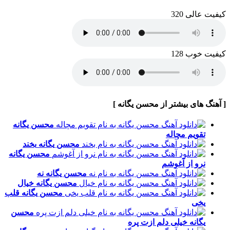
کیفیت عالی 320
کیفیت خوب 128
[ آهنگ های بیشتر از محسن یگانه ]
محسن یگانه
تقویم مچاله
محسن یگانه
بخند
محسن یگانه
نرو از آغوشم
محسن یگانه
نه
محسن یگانه
خیال
محسن یگانه
قلب
یخی
محسن
یگانه
خیلی دلم ازت پره