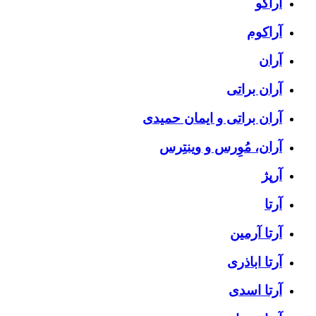
آراکو
آراکوم
آران
آران براتی
آران براتی و ایمان حمیدی
آران، مُوِرس و وینتِرس
آرپژ
آرتا
آرتا آرمین
آرتا اباذری
آرتا اسدی