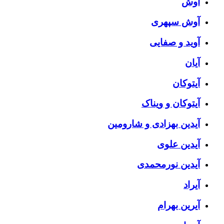
آوش
آوش سپهری
آوید و صفایی
آیان
آیتوکان
آیتوکان و ویناک
آیدین بهزادی و شارومین
آیدین علوی
آیدین نورمحمدی
آیراد
آیرین بهرام