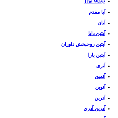
The Ways
آبا مقدم
آبان
آبتین دابا
آبتین روحبخش داوران
آبتین یارا
آتری
آتمین
آتوین
آدرین
آدرین آذری