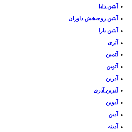
آبتین دابا
آبتین روحبخش داوران
آبتین یارا
آتری
آتمین
آتوین
آدرین
آدرین آذری
آدوین
آدین
آدینه