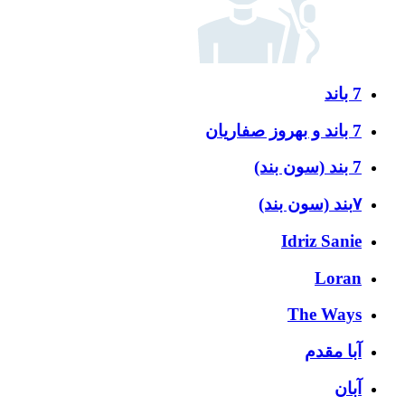
7 باند
7 باند و بهروز صفاریان
7 بند (سون بند)
۷بند (سون بند)
Idriz Sanie
Loran
The Ways
آبا مقدم
آبان