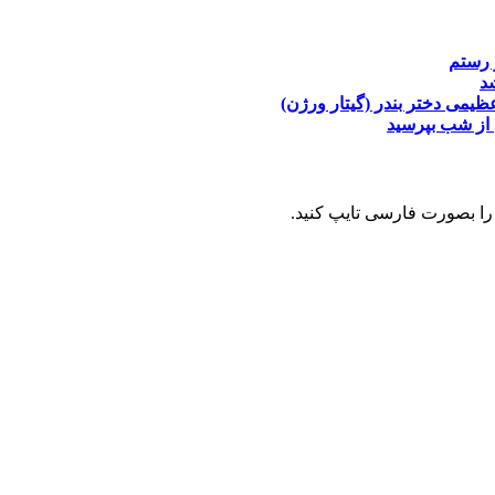
 رستم
د
عظیمی
دختر بندر (گیتار ورژن)
از شب بپرسید
را بصورت فارسی تایپ کنید.