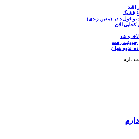
 امّید
غ قشنگ
تو قول دادیا (معین زندی)
کجایی الان
لاخره شد
جوونیم رفت
ده
اندوه پنهان
ت دارم
دارم