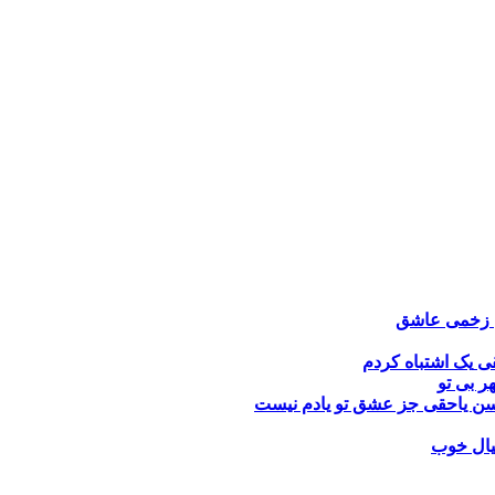
زخمی عاشق
قی
یک اشتباه کردم
ر بی تو
ن یاحقی
جز عشق تو یادم نیست
ال خوب