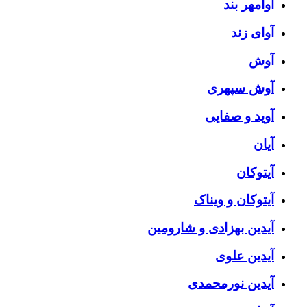
آوامهر بند
آوای زند
آوش
آوش سپهری
آوید و صفایی
آیان
آیتوکان
آیتوکان و ویناک
آیدین بهزادی و شارومین
آیدین علوی
آیدین نورمحمدی