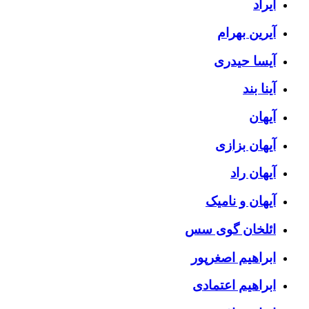
آیراد
آیرین بهرام
آیسا حیدری
آینا بند
آیهان
آیهان بزازی
آیهان راد
آیهان و نامیک
ائلخان گوی سس
ابراهیم اصغرپور
ابراهیم اعتمادی