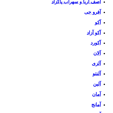
آصف آریا و سهراب پاکزاد
آفرو جی
آکو
آکو آزاد
آکورد
آلان
آلزی
آلنتو
آلین
آمان
آمانج