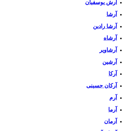
آرش یوسفیان
آرشا
آرشا رادین
آرشاه
آرشاویر
آرشین
آرکا
آرکان حسینی
آرم
آرما
آرمان