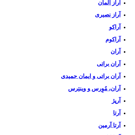
آراز المان
آراز نصیری
آراکو
آراکوم
آران
آران براتی
آران براتی و ایمان حمیدی
آران، مُوِرس و وینتِرس
آرپژ
آرتا
آرتا آرمین