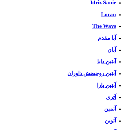
Idriz Sanie
Loran
The Ways
آبا مقدم
آبان
آبتین دابا
آبتین روحبخش داوران
آبتین یارا
آتری
آتمین
آتوین