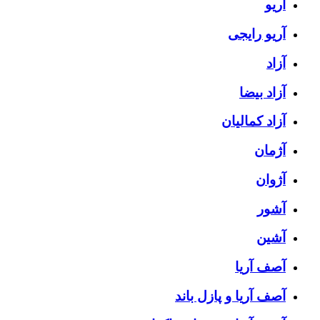
آریو
آریو رایجی
آزاد
آزاد بیضا
آزاد کمالیان
آژمان
آژوان
آشور
آشین
آصف آریا
آصف آریا و پازل باند