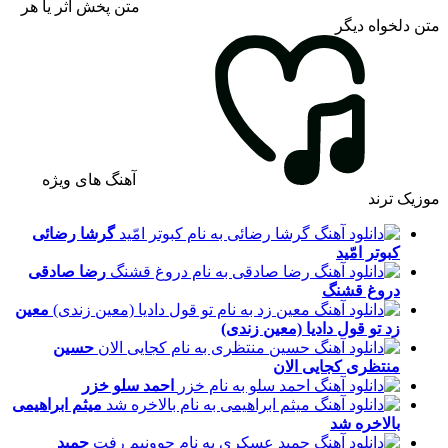
متن پخش اثر یا هر
متن دلخواه دیگر
آهنگ های ویژه
موزیک ترند
گرشا رضائی
کبوتر امّید
رضا صادقی
دروغ قشنگ
معین
زد
تو قول دادیا (معین زندی)
حسین
منتظری
کجایی الان
احمد سلو
خزر
میثم ابراهیمی
بالاخره شد
حمید