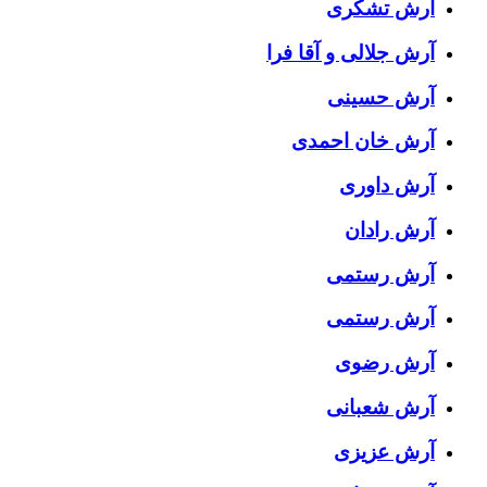
آرش تشکری
آرش جلالی و آقا فرا
آرش حسینی
آرش خان احمدی
آرش داوری
آرش رادان
آرش رستمى
آرش رستمی
آرش رضوی
آرش شعبانی
آرش عزیزی