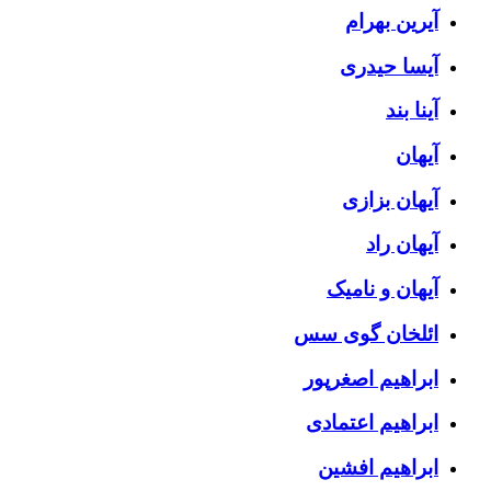
آیرین بهرام
آیسا حیدری
آینا بند
آیهان
آیهان بزازی
آیهان راد
آیهان و نامیک
ائلخان گوی سس
ابراهیم اصغرپور
ابراهیم اعتمادی
ابراهیم افشین