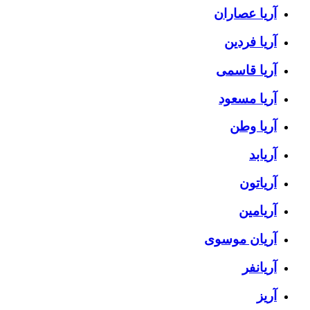
آریا عصاران
آریا فردین
آریا قاسمی
آریا مسعود
آریا وطن
آریابد
آریاتون
آریامین
آریان موسوی
آریانفر
آریز