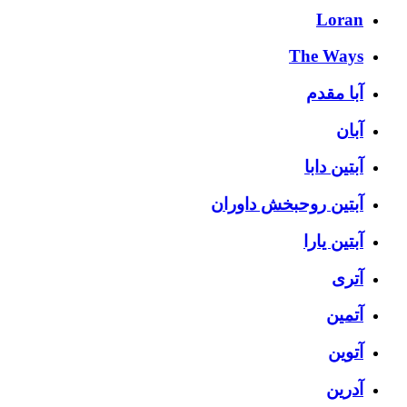
Loran
The Ways
آبا مقدم
آبان
آبتین دابا
آبتین روحبخش داوران
آبتین یارا
آتری
آتمین
آتوین
آدرین