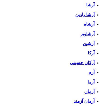
آرشا
آرشا رادین
آرشاه
آرشاویر
آرشین
آرکا
آرکان حسینی
آرم
آرما
آرمان
آرمان آزمند