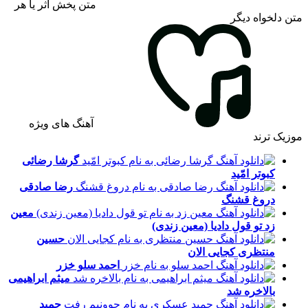
متن پخش اثر یا هر
متن دلخواه دیگر
آهنگ های ویژه
موزیک ترند
گرشا رضائی
کبوتر امّید
رضا صادقی
دروغ قشنگ
معین
زد
تو قول دادیا (معین زندی)
حسین
منتظری
کجایی الان
احمد سلو
خزر
میثم ابراهیمی
بالاخره شد
حمید