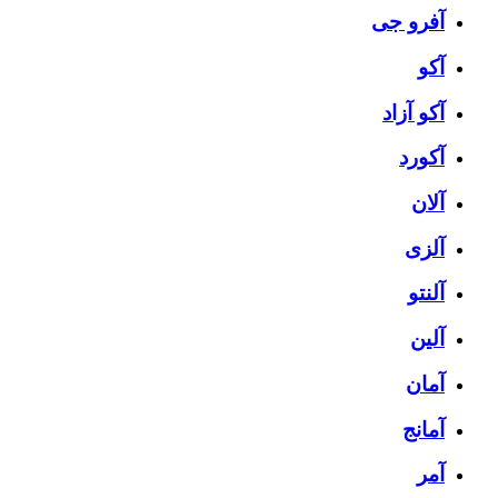
آفرو جی
آکو
آکو آزاد
آکورد
آلان
آلزی
آلنتو
آلین
آمان
آمانج
آمر