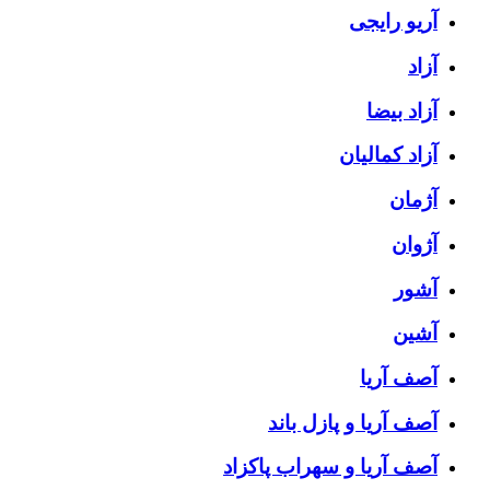
آریو رایجی
آزاد
آزاد بیضا
آزاد کمالیان
آژمان
آژوان
آشور
آشین
آصف آریا
آصف آریا و پازل باند
آصف آریا و سهراب پاکزاد