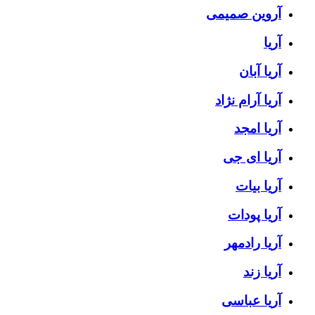
آروین صمیمی
آریا
آریا آبان
آریا آرام نژاد
آریا امجد
آریا ای جی
آریا بیات
آریا پودات
آریا رادمهر
آریا زند
آریا عباسی