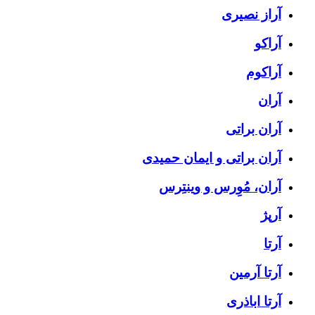
آراز نصیری
آراکو
آراکوم
آران
آران براتی
آران براتی و ایمان حمیدی
آران، مُوِرس و وینتِرس
آرپژ
آرتا
آرتا آرمین
آرتا اباذری