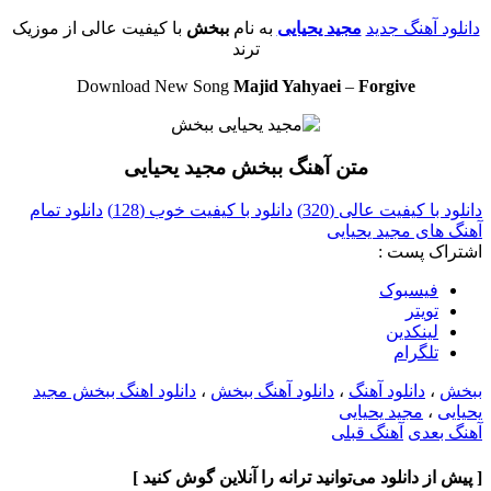
دانلود آهنگ جدید
مجید یحیایی
به نام
ببخش
با کیفیت عالی از موزیک
ترند
Download New Song
Majid Yahyaei
–
Forgive
متن آهنگ ببخش مجید یحیایی
دانلود با کیفیت عالی (320)
دانلود با کیفیت خوب (128)
دانلود تمام
آهنگ های مجید یحیایی
اشتراک پست :
فيسبوک
تويتر
لینکدین
تلگرام
ببخش
،
دانلود آهنگ
،
دانلود آهنگ ببخش
،
دانلود اهنگ ببخش مجید
یحیایی
،
مجید یحیایی
آهنگ بعدی
آهنگ قبلی
[ پیش از دانلود می‌توانید ترانه را آنلاین گوش کنید ]