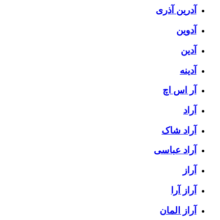
آدرین آذری
آدوین
آدین
آدینه
آر اس اچ
آراد
آراد شاک
آراد عباسی
آراز
آراز آرا
آراز المان