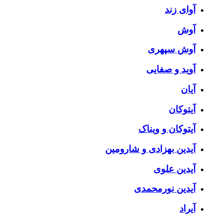
آوای زند
آوش
آوش سپهری
آوید و صفایی
آیان
آیتوکان
آیتوکان و ویناک
آیدین بهزادی و شارومین
آیدین علوی
آیدین نورمحمدی
آیراد