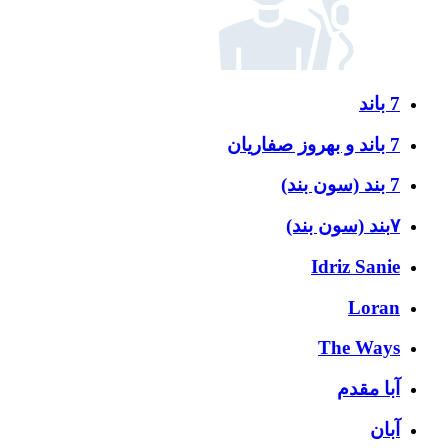
7 باند
7 باند و بهروز صفاریان
7 بند (سون بند)
۷بند (سون بند)
Idriz Sanie
Loran
The Ways
آبا مقدم
آبان