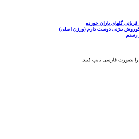
قربانی
گلهای باران خورده
وروش بیژنی
دوست دارم (ورژن اصلی)
 رستم
را بصورت فارسی تایپ کنید.