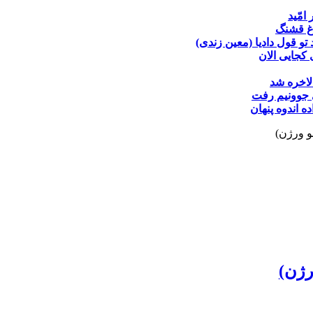
 امّید
غ قشنگ
تو قول دادیا (معین زندی)
کجایی الان
لاخره شد
جوونیم رفت
ده
اندوه پنهان
و ورژن)
رژن)