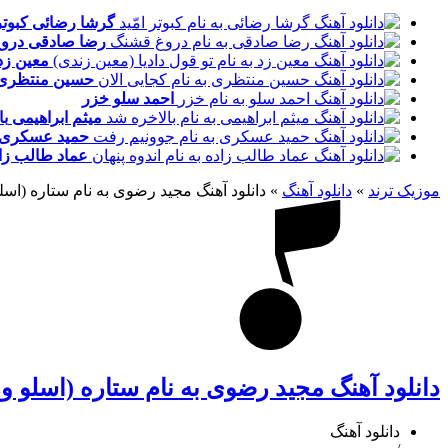
گرشا رضائی
کبوتر
رضا صادقی
درو
معین زد
حسین منتظری
احمد سلو
خزر
میثم ابراهیمی
با
حمید عسکری
عماد طالب زا
موزیک ترند
»
دانلود آهنگ
»
دانلود آهنگ مجید رضوی به نام ستاره (اسل
دانلود آهنگ مجید رضوی به نام ستاره (اسلو و
دانلود آهنگ