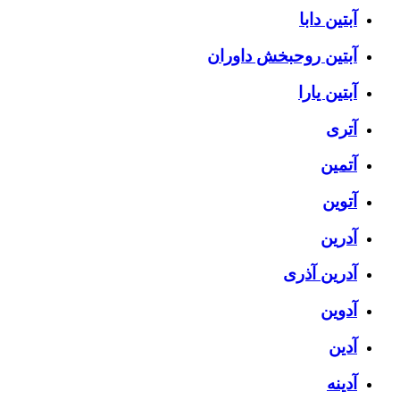
آبتین دابا
آبتین روحبخش داوران
آبتین یارا
آتری
آتمین
آتوین
آدرین
آدرین آذری
آدوین
آدین
آدینه