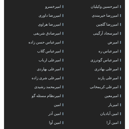
امیرحسین وکیلیان
امیرخسرو
امیررضا خیرمندی
امیررضا داوری
امیررضا گلچین
امیررضا هراوی
امیرسجاد آرگینی
امیرصادق شریفی
امیرض
امیرعباس حسن زاده
امیرعباس ره
امیرعباس گلاب
امیرعباس گودرزی
امیرعلی ارباب
امیرعلی بهادری
امیرعلی بهاردی
امیرعلی پازند
امیرعلی شری زاده
امیرعلی کریمخانی
امیرمحمد رشیدی
امیرمعین
امیرنظام مسئله گو
امیریار
امین
امین آبادیان
امین آذر
امین آرا
امین آوا