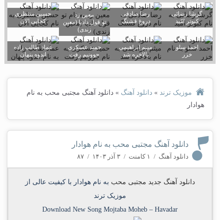
گرشا رضائی
رضا صادقی
حسین منتظری
معین زد
کبوتر امّید
دروغ قشنگ
کجایی الان
تو قول دادیا (معین
زندی)
احمد سلو
میثم ابراهیمی
حمید عسکری
عماد طالب زاده
خزر
بالاخره شد
جوونیم رفت
اندوه پنهان
موزیک ترند
»
دانلود آهنگ
»
دانلود آهنگ مجتبی محب به نام
هوادار
دانلود آهنگ مجتبی محب به نام هوادار
دانلود آهنگ
/
۱ کامنت
/
۳ آذر ۱۴۰۳
/
۸۷
دانلود آهنگ جدید
مجتبی محب
به نام
هوادار
با کیفیت عالی از
موزیک ترند
Download New Song
Mojtaba Moheb
–
Havadar