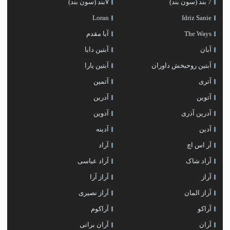
7 بند (سون بند)
۷بند (سون بند)
Loran
Idriz Sanie
The Ways
آبا مقدم
آبان
آبتین دابا
آبتین روحبخش داوران
آبتین یارا
آتری
آتمین
آتوین
آدرین
آدرین آذری
آدوین
آدین
آدینه
آر اس اچ
آراد
آراد شاک
آراد عباسی
آراز
آراز آرا
آراز المان
آراز نصیری
آراکو
آراکوم
آران
آران براتی