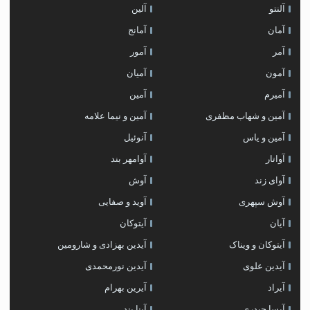
آلنتو
آلین
آمان
آمانج
آمر
آمور
آمون
آمیان
آمیرم
آمین
آمین و شهاب مظفری
آمین و نیما علامه
آمین و یاس
آنوئیل
آواتار
آوامهر بند
آوای زند
آوش
آوش سپهری
آوید و صفایی
آیان
آیتوکان
آیتوکان و ویناک
آیدین بهزادی و شارومین
آیدین علوی
آیدین نورمحمدی
آیراد
آیرین بهرام
آیسا حیدری
آینا بند