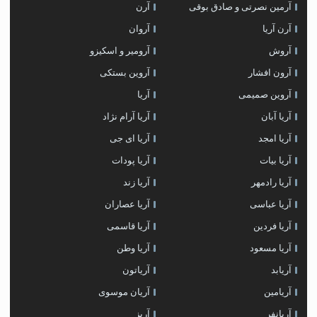
آرمین نصرتی و صادق بوقی
آرن
آرن آریا
آروان
آروش
آرومیر و اسکیزو
آرون افشار
آروین بستکی
آروین صمیمی
آریا
آریا آبان
آریا آرام نژاد
آریا امجد
آریا ای جی
آریا بیات
آریا پودات
آریا رادمهر
آریا زند
آریا عباسی
آریا عصاران
آریا فردین
آریا قاسمی
آریا مسعود
آریا وطن
آریابد
آریاتون
آریامین
آریان موسوی
آریانفر
آریز