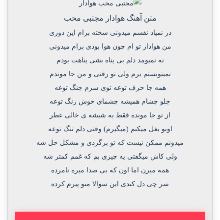
متن آهنگ هوادار مجتبی محب
در نمیاد نفسم میدونی سخته برام این دوری
من هوادار تو ام چون هوا بودی برام میدونی
نه نمیومد دلم بی پناه بشی پناهت بودم
نمیتونستم برم ولی تو رفتی و من جا موندم
همه جا حرف توعه توی سرم جنگ توعه
جلو چشام همیشه چشمای خوش رنگ توعه
از تو جا مونده فقط یه شیشه ی خالی عطر
اونو بغل میکنم (میگیرم) وقتی دلم تنگ توعه
میدونم ممکن نیست که تو برگردی و مشکل حل شه
ولی کاش میگفتی یه چیزی بم که غمم کمتر شه
همه میرن اما اون که بی صدا میره نامرده
سر چی دل کندی این سوالا منو پیرم کرده