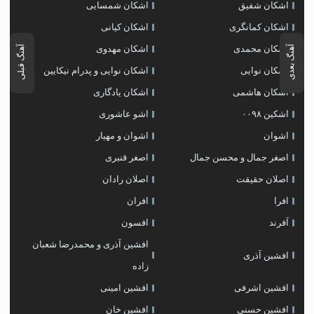
اشکان شفیق
اشکان شمسایی
اشکان‌ کمانگری
اشکان کیانی
آهنگ بعدی
آهنگ قبلی
اشکان محمدی
اشکان مهدوی
اشکان نوایی
اشکان نوایی و پدرام نیکایین
اشکان هاشمی
اشکان یادگاری
اشکین ۰۰۹۸
اشو عاشوری
اشوان
اشوان و مهیار
اصغر جمال و محسن جمال
اصغر قنبری
اصلان حقیقت
اصلان رادان
افرا
افران
اَفرند
افسون
افشین آذری و محمدرضا شعبان
افشین آذری
زاده
افشین اشرفی
افشین امینی
افشین حسنی
افشین خان