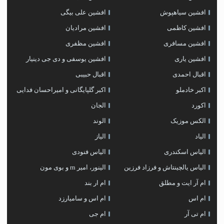
افشین سیاهپوش
افشین علی بیگی
افشین کاظمی
افشین مرادیان
افشین مسافری
افشین مظفری
افشین یاری
افشین یوسفی و دی جی دینیار
اقبال احمدی
اقبال حبیبی
اکبر خادملو
اکبر گلپایگانی و امیراحسان فدایی
اکورد
الجان
الکس موزیک
الوند
الیاد
الیاز
الیاس اسکندری
الیاس فنودی
الیاس یالچینتاش و فرزاد فرزین
الینور، امیر rn و بوی مون
ام آر ایت و مطلق
ام‌ ار بند
ام اس
ام اس و سامیارزد
ام تی آر
ام جی