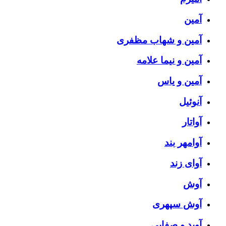
آمین
آمین و شهاب مظفری
آمین و نیما علامه
آمین و یاس
آنوئیل
آواتار
آوامهر بند
آوای زند
آوش
آوش سپهری
آوید و صفایی