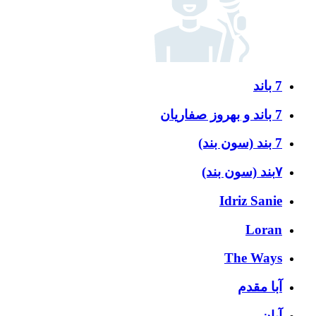
7 باند
7 باند و بهروز صفاریان
7 بند (سون بند)
۷بند (سون بند)
Idriz Sanie
Loran
The Ways
آبا مقدم
آبان