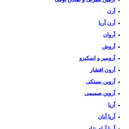
آرن
آرن آریا
آروان
آروش
آرومیر و اسکیزو
آرون افشار
آروین بستکی
آروین صمیمی
آریا
آریا آبان
آریا آرام نژاد