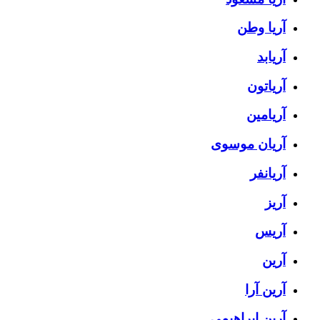
آریا وطن
آریابد
آریاتون
آریامین
آریان موسوی
آریانفر
آریز
آریس
آرین
آرین آرا
آرین ابراهیمی