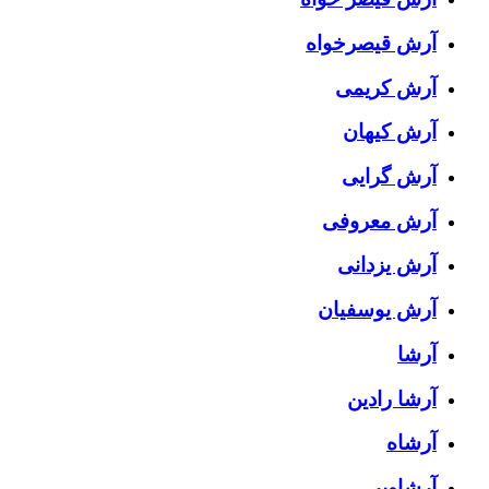
آرش قیصرخواه
آرش کریمی
آرش کیهان
آرش گرایی
آرش معروفی
آرش یزدانی
آرش یوسفیان
آرشا
آرشا رادین
آرشاه
آرشاویر