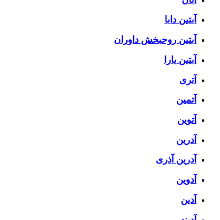
آبتین دابا
آبتین روحبخش داوران
آبتین یارا
آتری
آتمین
آتوین
آدرین
آدرین آذری
آدوین
آدین
آدینه