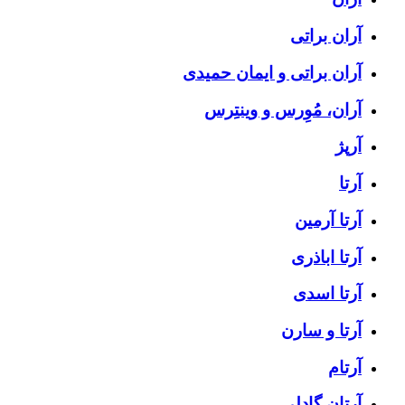
آران براتی
آران براتی و ایمان حمیدی
آران، مُوِرس و وینتِرس
آرپژ
آرتا
آرتا آرمین
آرتا اباذری
آرتا اسدی
آرتا و سارن
آرتام
آرتان گادلی