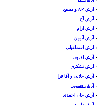
آرش AP و مسیح
آرش آج
آرش آرام
آرش آروین
آرش اسماعیلی
آرش ای پی
آرش تشکری
آرش جلالی و آقا فرا
آرش حسینی
آرش خان احمدی
آرش داوری