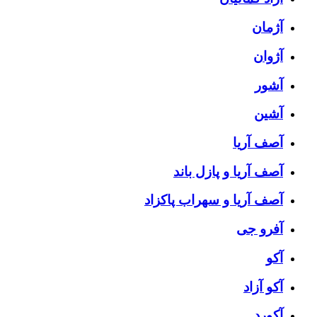
آژمان
آژوان
آشور
آشین
آصف آریا
آصف آریا و پازل باند
آصف آریا و سهراب پاکزاد
آفرو جی
آکو
آکو آزاد
آکورد