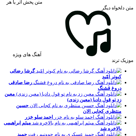
متن پخش اثر یا هر
متن دلخواه دیگر
آهنگ های ویژه
موزیک ترند
گرشا رضائی
کبوتر امّید
رضا صادقی
دروغ قشنگ
معین
زد
تو قول دادیا (معین زندی)
حسین
منتظری
کجایی الان
احمد سلو
خزر
میثم ابراهیمی
بالاخره شد
حمید