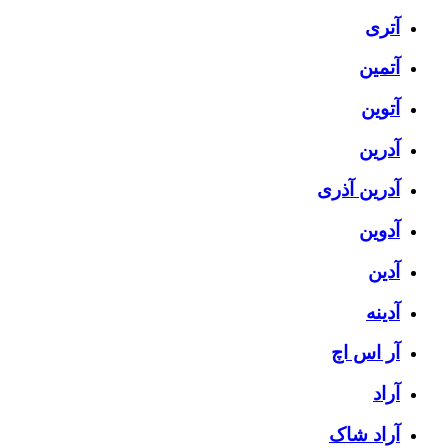
آتری
آتمین
آتوین
آدرین
آدرین آذری
آدوین
آدین
آدینه
آر اس اچ
آراد
آراد شاک