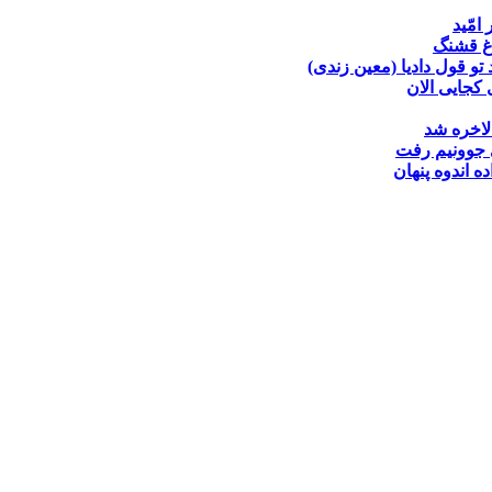
 امّید
غ قشنگ
تو قول دادیا (معین زندی)
کجایی الان
لاخره شد
جوونیم رفت
ده
اندوه پنهان