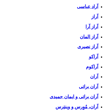
آراد عباسی
آراز
آراز آرا
آراز المان
آراز نصیری
آراکو
آراکوم
آران
آران براتی
آران براتی و ایمان حمیدی
آران، مُوِرس و وینتِرس