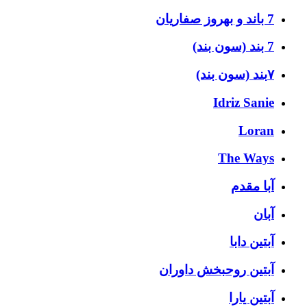
7 باند و بهروز صفاریان
7 بند (سون بند)
۷بند (سون بند)
Idriz Sanie
Loran
The Ways
آبا مقدم
آبان
آبتین دابا
آبتین روحبخش داوران
آبتین یارا