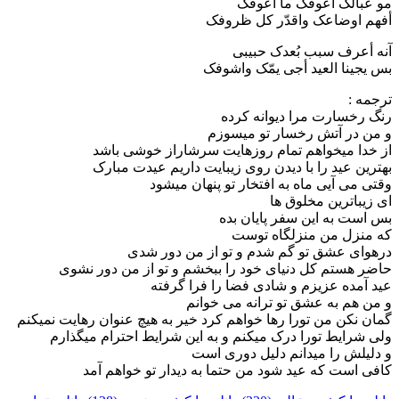
مو عبالک أعوفک ما أعوفک
أفهم اوضاعک واقدّر کل ظروفک
آنه أعرف سبب بُعدک حبیبی
بس یجینا العید أجی یمّک واشوفک
ترجمه :
رنگ رخسارت مرا دیوانه کرده
و من در آتش رخسار تو میسوزم
از خدا میخواهم تمام روزهایت سرشاراز خوشی باشد
بهترین عید را با دیدن روی زیبایت داریم عیدت مبارک
وقتی می آیی ماه به افتخار تو پنهان میشود
ای زیباترین مخلوق ها
بس است به این سفر پایان بده
که منزل من منزلگاه توست
درهوای عشق تو گم شدم و تو از من دور شدی
حاضر هستم کل دنیای خود را ببخشم و تو از من دور نشوی
عید آمده عزیزم و شادی فضا را فرا گرفته
و من هم به عشق تو ترانه می خوانم
گمان نکن من تورا رها خواهم کرد خیر به هیچ عنوان رهایت نمیکنم
ولی شرایط تورا درک میکنم و به این شرایط احترام میگذارم
و دلیلش را میدانم دلیل دوری است
کافی است که عید شود من حتما به دیدار تو خواهم آمد