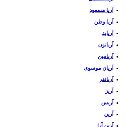
آریا مسعود
آریا وطن
آریابد
آریاتون
آریامین
آریان موسوی
آریانفر
آریز
آریس
آرین
آرین آرا