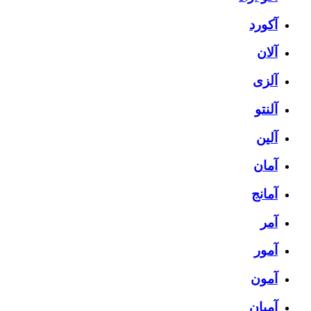
آکورد
آلان
آلزی
آلنتو
آلین
آمان
آمانج
آمر
آمور
آمون
آمیان