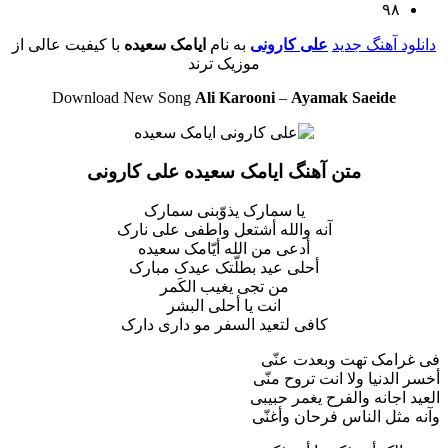
۹۸
دانلود آهنگ جدید
علی کارونی
به نام
ایامک سعیده
با کیفیت عالی از
موزیک ترند
Download New Song
Ali Karooni
–
Ayamak Saeide
متن آهنگ ایامک سعیده علی کارونی
یا سمارک یذوّبنی سمارک
آنه والله أشتعل واطفى على نارک
أدعی من الله أیّامک سعیده
أحلى عید بطلّتک عیدک مبارک
من تجی یغیب الکَمر
انت یا أحلى البشر
کافی لتعید السفر مو داری دارک
فی غرامک تهت وبعدت عنّی
أخسر الدنیا ولا انت تروح منّی
العید اجانه والفرح یغمر حبیبی
وآنه مثل الناس فرحان وأغنّی