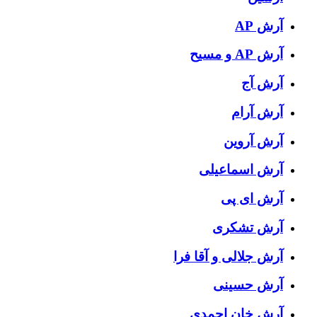
آرش AP
آرش AP و مسیح
آرش آج
آرش آرام
آرش آروین
آرش اسماعیلی
آرش ای پی
آرش تشکری
آرش جلالی و آقا فرا
آرش حسینی
آرش خان احمدی