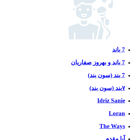
7 باند
7 باند و بهروز صفاریان
7 بند (سون بند)
۷بند (سون بند)
Idriz Sanie
Loran
The Ways
آبا مقدم