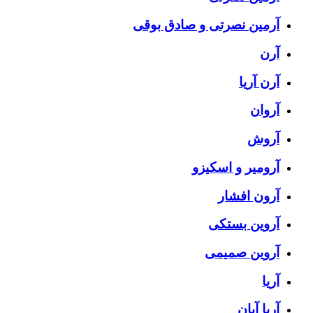
آرمین نصرتی و صادق بوقی
آرن
آرن آریا
آروان
آروش
آرومیر و اسکیزو
آرون افشار
آروین بستکی
آروین صمیمی
آریا
آریا آبان