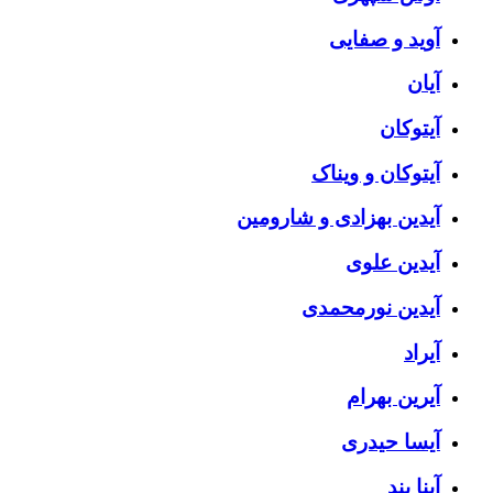
آوید و صفایی
آیان
آیتوکان
آیتوکان و ویناک
آیدین بهزادی و شارومین
آیدین علوی
آیدین نورمحمدی
آیراد
آیرین بهرام
آیسا حیدری
آینا بند