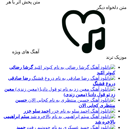
متن پخش اثر یا هر
متن دلخواه دیگر
آهنگ های ویژه
موزیک ترند
گرشا رضائی
کبوتر امّید
رضا صادقی
دروغ قشنگ
معین
زد
تو قول دادیا (معین زندی)
حسین
منتظری
کجایی الان
احمد سلو
خزر
میثم ابراهیمی
بالاخره شد
حمید