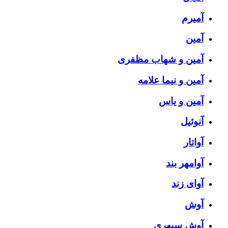
آمیرم
آمین
آمین و شهاب مظفری
آمین و نیما علامه
آمین و یاس
آنوئیل
آواتار
آوامهر بند
آوای زند
آوش
آوش سپهری