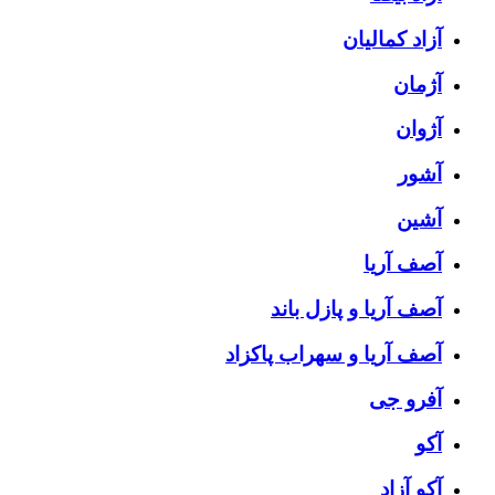
آزاد کمالیان
آژمان
آژوان
آشور
آشین
آصف آریا
آصف آریا و پازل باند
آصف آریا و سهراب پاکزاد
آفرو جی
آکو
آکو آزاد