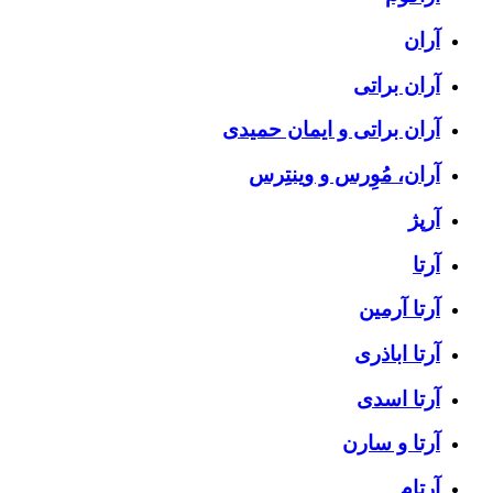
آران
آران براتی
آران براتی و ایمان حمیدی
آران، مُوِرس و وینتِرس
آرپژ
آرتا
آرتا آرمین
آرتا اباذری
آرتا اسدی
آرتا و سارن
آرتام