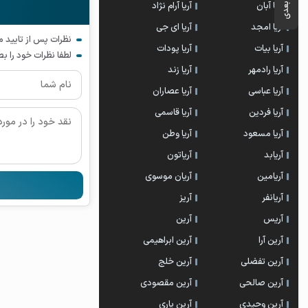
آریا آبان
آریا آرام نژاد
آریا امجد
آریا ای جی
نظرات پس از تایید 
آریا بیات
آریا پودات
لطفا نظرات خود را ب
آریا رادمهر
آریا زند
آریا عباسی
آریا عصاران
آریا فردین
آریا قاسمی
آریا مسعود
آریا وطن
آریابد
آریاتون
آریامین
آریان موسوی
آریانفر
آریز
آریس
آرین
آرین آرا
آرین ابراهیمی
آرین تفضلی
آرین خلج
آرین صالحی
آرین مقصودی
آرین وحیدی
آرین یاری