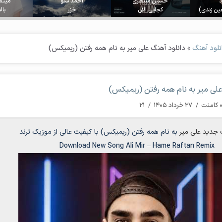
د
حسین منتظری
احمد سلو
میثم
عین زندی)
کجایی الان
خزر
بال
نلود آهنگ
»
دانلود آهنگ علی میر به نام همه رفتن (ریمیکس)
علی میر به نام همه رفتن (ریمیکس)
کامنت
/
۲۷ خرداد ۱۴۰۵
/
۲۱
 جدید
علی میر
به نام
همه رفتن (ریمیکس)
با کیفیت عالی از موزیک ترند
Download New Song
Ali Mir
–
Hame Raftan Remix