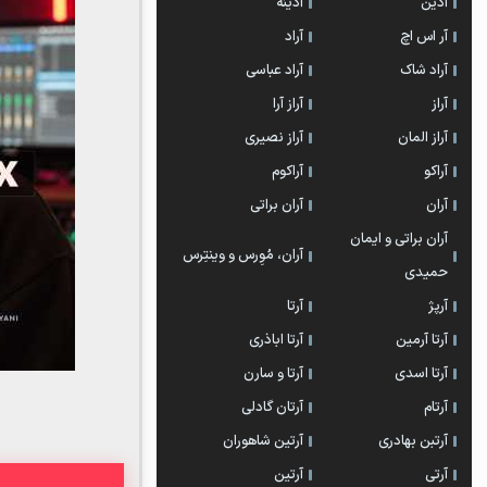
آدین
آدینه
آر اس اچ
آراد
آراد شاک
آراد عباسی
آراز
آراز آرا
آراز المان
آراز نصیری
آراکو
آراکوم
آران
آران براتی
آران براتی و ایمان
آران، مُوِرس و وینتِرس
حمیدی
آرپژ
آرتا
آرتا آرمین
آرتا اباذری
آرتا اسدی
آرتا و سارن
آرتام
آرتان گادلی
آرتبن بهادری
آرتين شاهوران
آرتی
آرتین