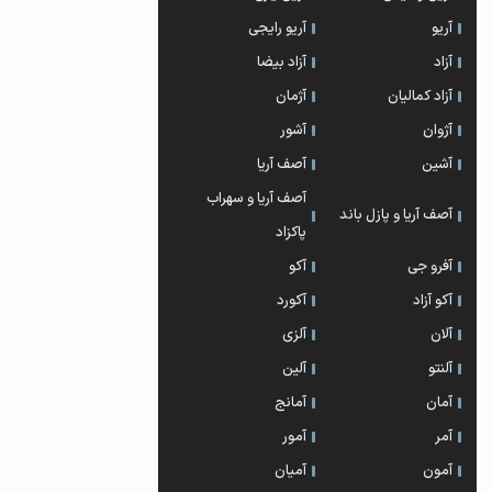
آریو
آریو رایجی
آزاد
آزاد بیضا
آزاد کمالیان
آژمان
آژوان
آشور
آشین
آصف آریا
آصف آریا و سهراب
آصف آریا و پازل باند
پاکزاد
آفرو جی
آکو
آکو آزاد
آکورد
آلان
آلزی
آلنتو
آلین
آمان
آمانج
آمر
آمور
آمون
آمیان