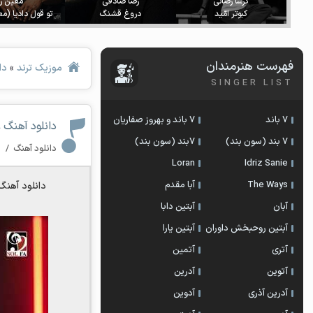
گرشا رضائی
رضا صادقی
معین ز
کبوتر امّید
دروغ قشنگ
تو قول دادیا (م
فهرست هنرمندان
موزیک ترند
»
دا
SINGER LIST
7 باند
7 باند و بهروز صفاریان
دانلود آهنگ 
7 بند (سون بند)
۷بند (سون بند)
دانلود آهنگ
/
۰ 
Loran
Idriz Sanie
The Ways
آبا مقدم
دانلود آهنگ
آبان
آبتین دابا
آبتین روحبخش داوران
آبتین یارا
آتری
آتمین
آتوین
آدرین
آدرین آذری
آدوین