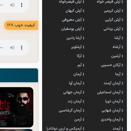
آرش قیصر خواه
آرش قیصرخواه
آرش کریمی
آرش کیهان
آرش گرایی
آرش معروفی
کیفیت خوب 128
آرش یزدانی
آرش یوسفیان
آرشا
آرشا رادین
آرشاه
آرشاویر
آرشین
آرکا
آرکان حسینی
آرم
آرما
آرمان
آرمان آزمند
آرمان آوا
آرمان اسماعیلی
آرمان جهانی
آرمان ذویا
آرمان زند
آرمان شهابی
آرمان گرشاسبی
آرمان واحدی
آرمن
آرمند
آرمیکس و ارین دوانادرا