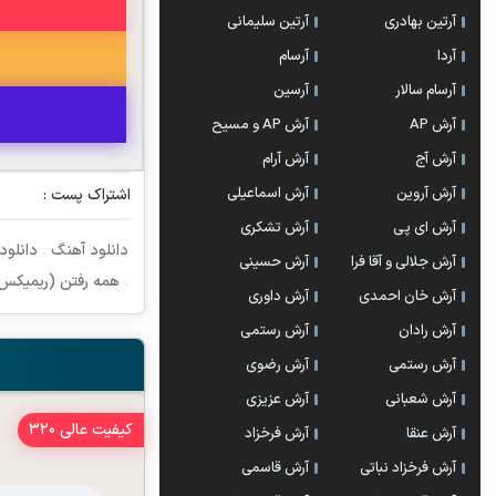
آرتین بهادری
آرتین سلیمانی
آردا
آرسام
آرسام سالار
آرسین
آرش AP
آرش AP و مسیح
آرش آج
آرش آرام
آرش آروین
آرش اسماعیلی
اشتراک پست :
آرش ای پی
آرش تشکری
دانلود آهنگ
،
دانلود
آرش جلالی و آقا فرا
آرش حسینی
،
همه رفتن (ریمیکس
آرش خان احمدی
آرش داوری
آرش رادان
آرش رستمى
آرش رستمی
آرش رضوی
آرش شعبانی
آرش عزیزی
کیفیت عالی 320
آرش عنقا
آرش فرخزاد
آرش فرخزاد نباتی
آرش قاسمی