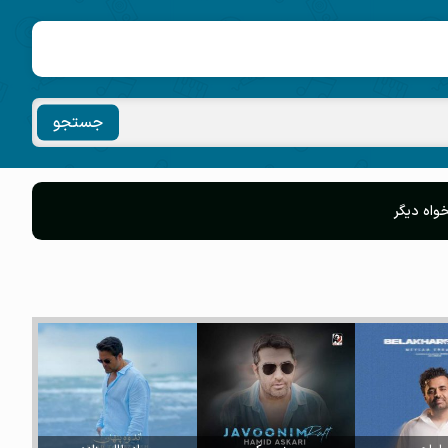
جستجو
واه دیگر