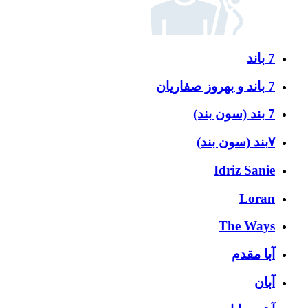
7 باند
7 باند و بهروز صفاریان
7 بند (سون بند)
۷بند (سون بند)
Idriz Sanie
Loran
The Ways
آبا مقدم
آبان