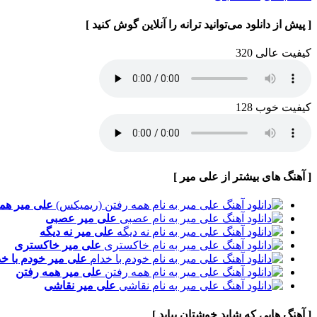
[ پیش از دانلود می‌توانید ترانه را آنلاین گوش کنید ]
کیفیت عالی 320
کیفیت خوب 128
[ آهنگ های بیشتر از علی میر ]
علی میر
همه
علی میر
عصبی
علی میر
نه دیگه
علی میر
خاکستری
علی میر
خودم با خد
علی میر
همه رفتن
علی میر
نقاشی
[ آهنگ هایی که شاید خوشتان بیاید ]