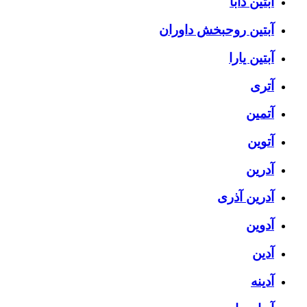
آبتین دابا
آبتین روحبخش داوران
آبتین یارا
آتری
آتمین
آتوین
آدرین
آدرین آذری
آدوین
آدین
آدینه