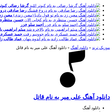
گرشا رضائی
کبوتر
رضا صادقی
درو
معین زد
حسین منتظری
احمد سلو
خزر
میثم ابراهیمی
با
حمید عسکری
عماد طالب زا
موزیک ترند
»
دانلود آهنگ
»
دانلود آهنگ علی میر به نام قاتل
دانلود آهنگ علی میر به نام قاتل
دانلود آهنگ