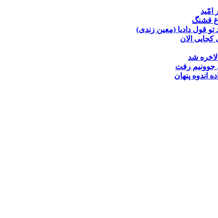
 امّید
غ قشنگ
تو قول دادیا (معین زندی)
کجایی الان
لاخره شد
جوونیم رفت
ده
اندوه پنهان