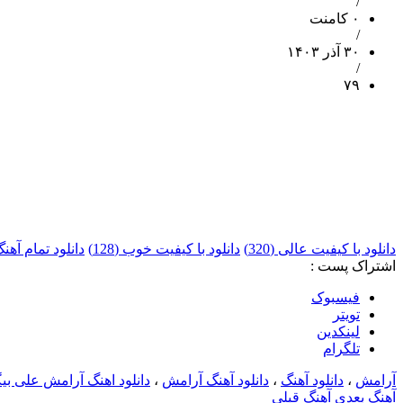
/
۰ کامنت
/
۳۰ آذر ۱۴۰۳
/
۷۹
دانلود با کیفیت عالی (320)
دانلود با کیفیت خوب (128)
دانلود تمام آه
اشتراک پست :
فيسبوک
تويتر
لینکدین
تلگرام
آرامش
،
دانلود آهنگ
،
دانلود آهنگ آرامش
،
دانلود اهنگ آرامش علی بی
آهنگ بعدی
آهنگ قبلی