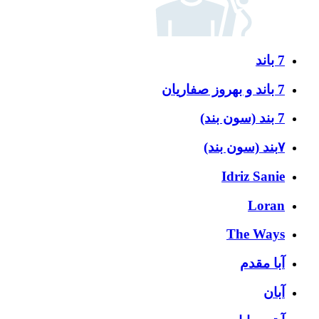
7 باند
7 باند و بهروز صفاریان
7 بند (سون بند)
۷بند (سون بند)
Idriz Sanie
Loran
The Ways
آبا مقدم
آبان