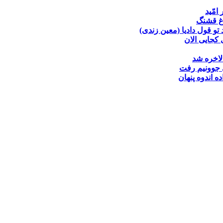
 امّید
غ قشنگ
تو قول دادیا (معین زندی)
کجایی الان
لاخره شد
جوونیم رفت
ده
اندوه پنهان