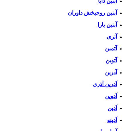
آبتین دابا
آبتین روحبخش داوران
آبتین یارا
آتری
آتمین
آتوین
آدرین
آدرین آذری
آدوین
آدین
آدینه