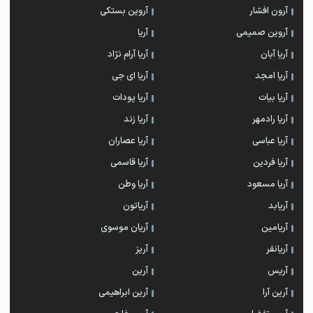
آرون افشار
آروین بستکی
آروین صمیمی
آریا
آریا آبان
آریا آرام نژاد
آریا امجد
آریا ای جی
آریا بیات
آریا پودات
آریا رادمهر
آریا زند
آریا عباسی
آریا عصاران
آریا فردین
آریا قاسمی
آریا مسعود
آریا وطن
آریابد
آریاتون
آریامین
آریان موسوی
آریانفر
آریز
آریس
آرین
آرین آرا
آرین ابراهیمی