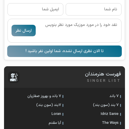
ارسال نظر
تا الان نظری ارسال نشده، شما اولین نفر باشید !
فهرست هنرمندان
SINGER LIST
7 باند
7 باند و بهروز صفاریان
7 بند (سون بند)
۷بند (سون بند)
Loran
Idriz Sanie
The Ways
آبا مقدم