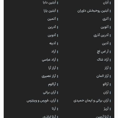
آبان
آبتین دابا
آبتین روحبخش داوران
آبتین یارا
آتری
آتمین
آتوین
آدرین
آدرین آذری
آدوین
آدین
آدینه
آر اس اچ
آراد
آراد شاک
آراد عباسی
آراز
آراز آرا
آراز المان
آراز نصیری
آراکو
آراکوم
آران
آران براتی
آران براتی و ایمان حمیدی
آران، مُوِرس و وینتِرس
آرپژ
آرتا
آرتا آرمین
آرتا اباذری