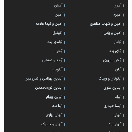
آمون
آمیان
آمیرم
آمین
آمین و شهاب مظفری
آمین و نیما علامه
آمین و یاس
آنوئیل
آواتار
آوامهر بند
آوای زند
آوش
آوش سپهری
آوید و صفایی
آیان
آیتوکان
آیتوکان و ویناک
آیدین بهزادی و شارومین
آیدین علوی
آیدین نورمحمدی
آیراد
آیرین بهرام
آیسا حیدری
آینا بند
آیهان
آیهان بزازی
آیهان راد
آیهان و نامیک