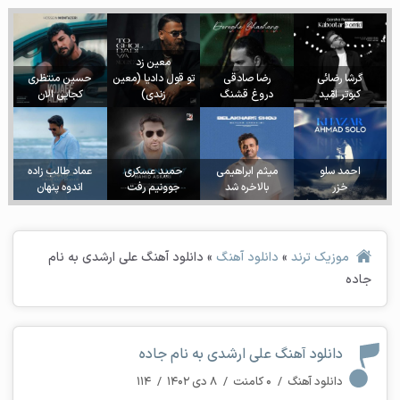
معین زد
گرشا رضائی
رضا صادقی
تو قول دادیا (معین
حسین منتظری
کبوتر امّید
دروغ قشنگ
زندی)
کجایی الان
احمد سلو
میثم ابراهیمی
حمید عسکری
عماد طالب زاده
خزر
بالاخره شد
جوونیم رفت
اندوه پنهان
موزیک ترند
»
دانلود آهنگ
»
دانلود آهنگ علی ارشدی به نام
جاده
دانلود آهنگ علی ارشدی به نام جاده
دانلود آهنگ
/
۰ کامنت
/
۸ دی ۱۴۰۲
/
۱۱۴