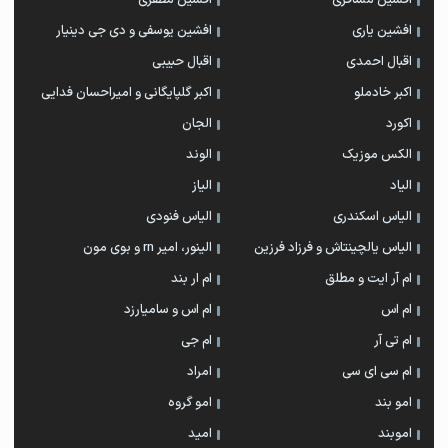
افشین مسافری
افشین مظفری
افشین یاری
افشین یوسفی و دی جی دینیار
اقبال احمدی
اقبال حبیبی
اکبر خادملو
اکبر گلپایگانی و امیراحسان فدایی
اکورد
الجان
الکس موزیک
الوند
الیاد
الیاز
الیاس اسکندری
الیاس فنودی
الیاس یالچینتاش و فرزاد فرزین
الینور، امیر rn و بوی مون
ام آر ایت و مطلق
ام‌ ار بند
ام اس
ام اس و سامیارزد
ام تی آر
ام جی
ام سی ای سی
امراد
امو بند
امو گروه
اموبند
امید