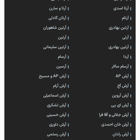
آرتا اسدی
آرتا و سارن
آرتام
آرتان گادلی
آرتبن بهادری
آرتين شاهوران
آرتی
آرتین
آرتین بهادری
آرتین سلیمانی
آردا
آرسام
آرسام سالار
آرسین
آرش AP
آرش AP و مسیح
آرش آج
آرش آرام
آرش آروین
آرش اسماعیلی
آرش ای پی
آرش تشکری
آرش جلالی و آقا فرا
آرش حسینی
آرش خان احمدی
آرش داوری
آرش رادان
آرش رستمى