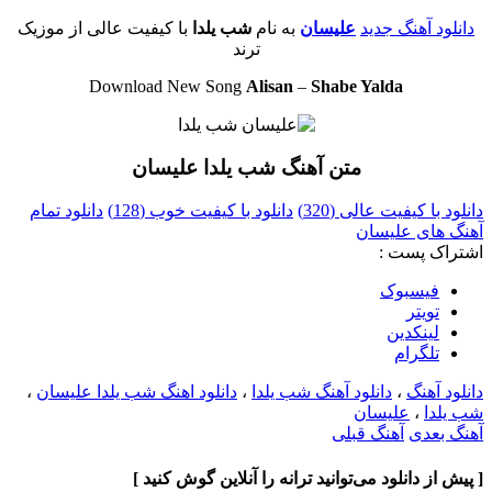
دانلود آهنگ جدید
علیسان
به نام
شب یلدا
با کیفیت عالی از موزیک
ترند
Download New Song
Alisan
–
Shabe Yalda
متن آهنگ شب یلدا علیسان
دانلود با کیفیت عالی (320)
دانلود با کیفیت خوب (128)
دانلود تمام
آهنگ های علیسان
اشتراک پست :
فيسبوک
تويتر
لینکدین
تلگرام
دانلود آهنگ
،
دانلود آهنگ شب یلدا
،
دانلود اهنگ شب یلدا علیسان
،
شب یلدا
،
علیسان
آهنگ بعدی
آهنگ قبلی
[ پیش از دانلود می‌توانید ترانه را آنلاین گوش کنید ]