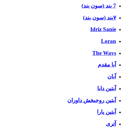
7 بند (سون بند)
۷بند (سون بند)
Idriz Sanie
Loran
The Ways
آبا مقدم
آبان
آبتین دابا
آبتین روحبخش داوران
آبتین یارا
آتری