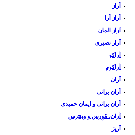
آراز
آراز آرا
آراز المان
آراز نصیری
آراکو
آراکوم
آران
آران براتی
آران براتی و ایمان حمیدی
آران، مُوِرس و وینتِرس
آرپژ