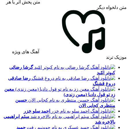
متن پخش اثر یا هر
متن دلخواه دیگر
آهنگ های ویژه
موزیک ترند
گرشا رضائی
کبوتر امّید
رضا صادقی
دروغ قشنگ
معین
زد
تو قول دادیا (معین زندی)
حسین
منتظری
کجایی الان
احمد سلو
خزر
میثم ابراهیمی
بالاخره شد
حمید