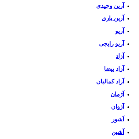
آرین وحیدی
آرین یاری
آریو
آریو رایجی
آزاد
آزاد بیضا
آزاد کمالیان
آژمان
آژوان
آشور
آشین