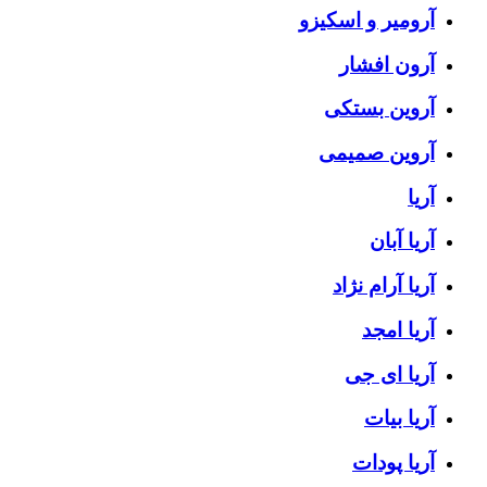
آرومیر و اسکیزو
آرون افشار
آروین بستکی
آروین صمیمی
آریا
آریا آبان
آریا آرام نژاد
آریا امجد
آریا ای جی
آریا بیات
آریا پودات