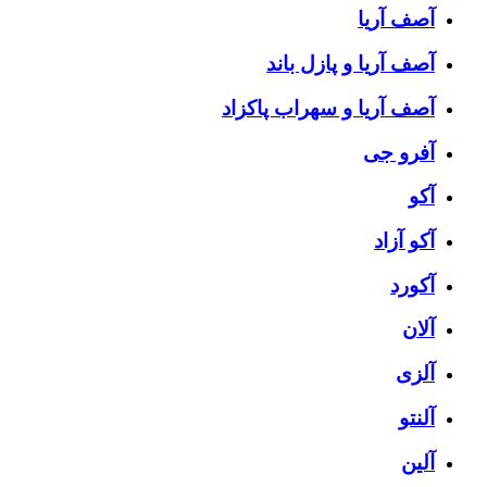
آصف آریا
آصف آریا و پازل باند
آصف آریا و سهراب پاکزاد
آفرو جی
آکو
آکو آزاد
آکورد
آلان
آلزی
آلنتو
آلین