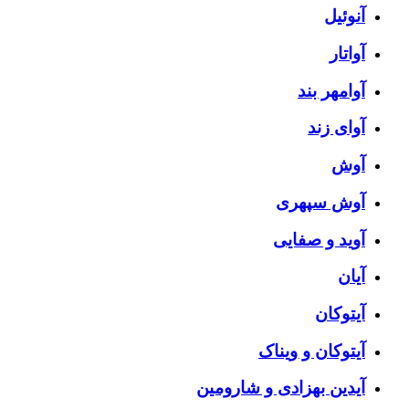
آنوئیل
آواتار
آوامهر بند
آوای زند
آوش
آوش سپهری
آوید و صفایی
آیان
آیتوکان
آیتوکان و ویناک
آیدین بهزادی و شارومین