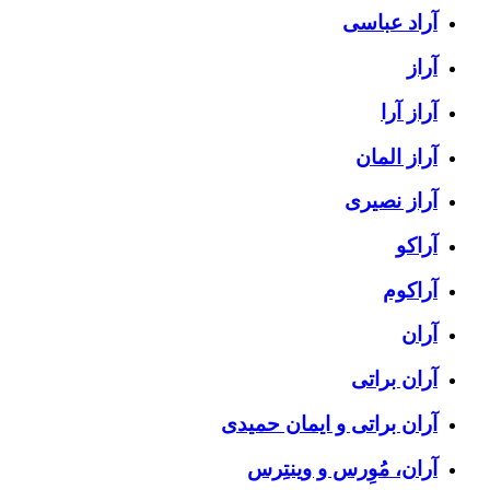
آراد عباسی
آراز
آراز آرا
آراز المان
آراز نصیری
آراکو
آراکوم
آران
آران براتی
آران براتی و ایمان حمیدی
آران، مُوِرس و وینتِرس