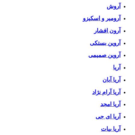
آروش
آرومیر و اسکیزو
آرون افشار
آروین بستکی
آروین صمیمی
آریا
آریا آبان
آریا آرام نژاد
آریا امجد
آریا ای جی
آریا بیات