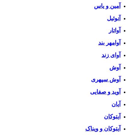
آمین و یاس
آنوئیل
آواتار
آوامهر بند
آوای زند
آوش
آوش سپهری
آوید و صفایی
آیان
آیتوکان
آیتوکان و ویناک