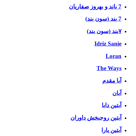
7 باند و بهروز صفاریان
7 بند (سون بند)
۷بند (سون بند)
Idriz Sanie
Loran
The Ways
آبا مقدم
آبان
آبتین دابا
آبتین روحبخش داوران
آبتین یارا