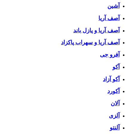
آشین
آصف آریا
آصف آریا و پازل باند
آصف آریا و سهراب پاکزاد
آفرو جی
آکو
آکو آزاد
آکورد
آلان
آلزی
آلنتو