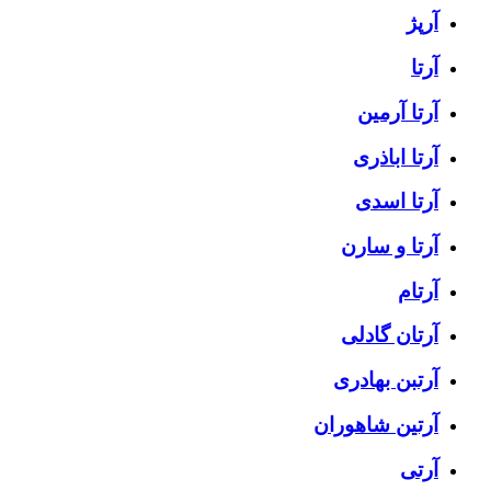
آرپژ
آرتا
آرتا آرمین
آرتا اباذری
آرتا اسدی
آرتا و سارن
آرتام
آرتان گادلی
آرتبن بهادری
آرتين شاهوران
آرتی