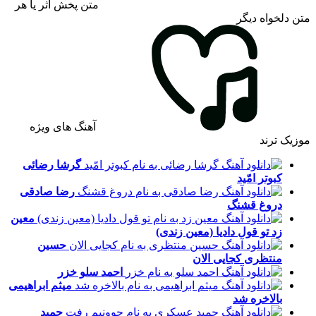
متن پخش اثر یا هر
متن دلخواه دیگر
آهنگ های ویژه
موزیک ترند
گرشا رضائی
کبوتر امّید
رضا صادقی
دروغ قشنگ
معین
زد
تو قول دادیا (معین زندی)
حسین
منتظری
کجایی الان
احمد سلو
خزر
میثم ابراهیمی
بالاخره شد
حمید