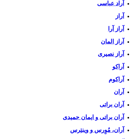
آراد عباسی
آراز
آراز آرا
آراز المان
آراز نصیری
آراکو
آراکوم
آران
آران براتی
آران براتی و ایمان حمیدی
آران، مُوِرس و وینتِرس