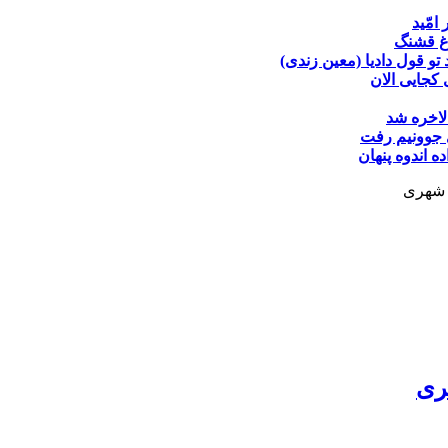
 امّید
غ قشنگ
تو قول دادیا (معین زندی)
کجایی الان
لاخره شد
جوونیم رفت
ده
اندوه پنهان
ن شهری
ری