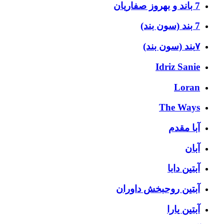
7 باند و بهروز صفاریان
7 بند (سون بند)
۷بند (سون بند)
Idriz Sanie
Loran
The Ways
آبا مقدم
آبان
آبتین دابا
آبتین روحبخش داوران
آبتین یارا