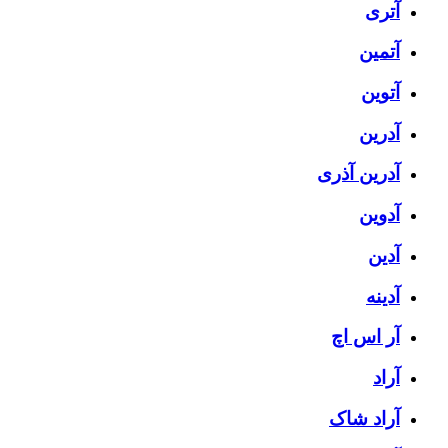
آتری
آتمین
آتوین
آدرین
آدرین آذری
آدوین
آدین
آدینه
آر اس اچ
آراد
آراد شاک