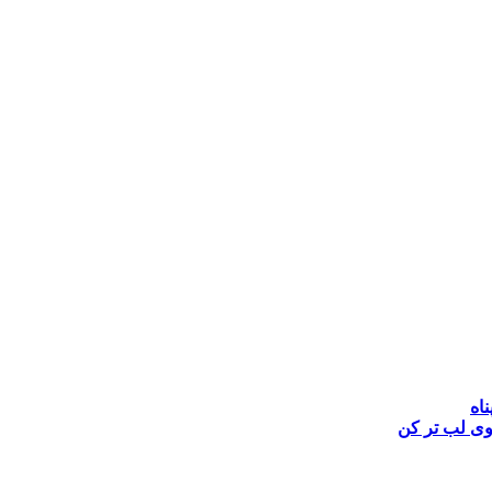
ناه
وی
لب تر کن