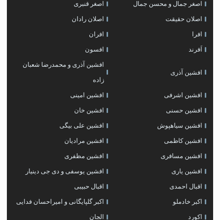
اصغر جمال و محسن جمال
اصغر قنبری
اصلان حقیقت
اصلان رادان
افرا
افران
اَفرند
افسون
افشین آذری و محمدرضا شعبان
افشین آذری
زاده
افشین اشرفی
افشین امینی
افشین حسنی
افشین خان
افشین سیاهپوش
افشین علی بیگی
افشین کاظمی
افشین مرادیان
افشین مسافری
افشین مظفری
افشین یاری
افشین یوسفی و دی جی دینیار
اقبال احمدی
اقبال حبیبی
اکبر خادملو
اکبر گلپایگانی و امیراحسان فدایی
اکورد
الجان