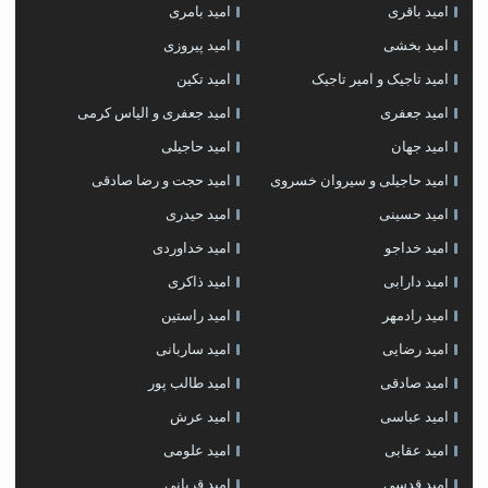
امید باقری
امید بامری
امید بخشی
امید پیروزی
امید تاجیک و امیر تاجیک
امید تکین
امید جعفری
امید جعفری و الیاس کرمی
امید جهان
امید حاجیلی
امید حاجیلی و سیروان خسروی
امید حجت و رضا صادقی
امید حسینی
امید حیدری
امید خداجو
امید خداوردی
امید دارابی
امید ذاکری
امید رادمهر
امید راستین
امید رضایی
امید ساربانی
امید صادقی
امید طالب پور
امید عباسی
امید عرش
امید عقابی
امید علومی
امید قدسی
امید قربانی