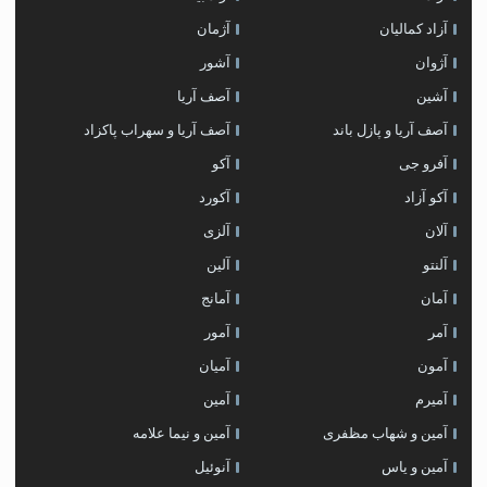
آزاد کمالیان
آژمان
آژوان
آشور
آشین
آصف آریا
آصف آریا و پازل باند
آصف آریا و سهراب پاکزاد
آفرو جی
آکو
آکو آزاد
آکورد
آلان
آلزی
آلنتو
آلین
آمان
آمانج
آمر
آمور
آمون
آمیان
آمیرم
آمین
آمین و شهاب مظفری
آمین و نیما علامه
آمین و یاس
آنوئیل