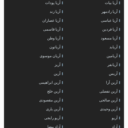
آریا بیات
آریا پودات
آریا رادمهر
آریا زند
آریا عباسی
آریا عصاران
آریا فردین
آریا قاسمی
آریا مسعود
آریا وطن
آریابد
آریاتون
آریامین
آریان موسوی
آریانفر
آریز
آریس
آرین
آرین آرا
آرین ابراهیمی
آرین تفضلی
آرین خلج
آرین صالحی
آرین مقصودی
آرین وحیدی
آرین یاری
آریو
آریو رایجی
آزاد
آزاد بیضا