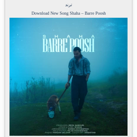
ترند
Download New Song
Shaha
–
Barre Poosh