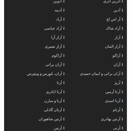
آدرین آذری
آدوین
آدین
آدینه
آر اس اچ
آراد
آراد شاک
آراد عباسی
آراز
آراز آرا
آراز المان
آراز نصیری
آراکو
آراکوم
آران
آران براتی
آران براتی و ایمان حمیدی
آران، مُوِرس و وینتِرس
آرپژ
آرتا
آرتا آرمین
آرتا اباذری
آرتا اسدی
آرتا و سارن
آرتام
آرتان گادلی
آرتبن بهادری
آرتين شاهوران
آرتی
آرتین