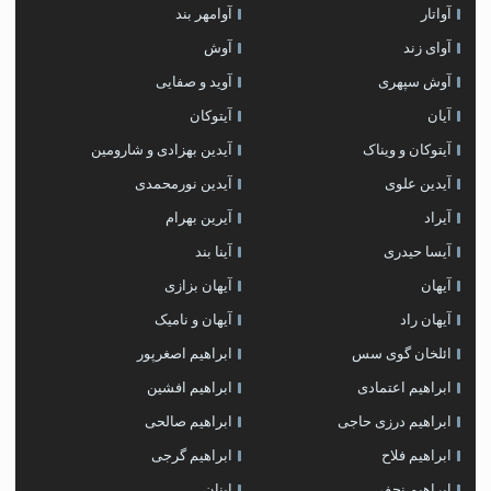
آواتار
آوامهر بند
آوای زند
آوش
آوش سپهری
آوید و صفایی
آیان
آیتوکان
آیتوکان و ویناک
آیدین بهزادی و شارومین
آیدین علوی
آیدین نورمحمدی
آیراد
آیرین بهرام
آیسا حیدری
آینا بند
آیهان
آیهان بزازی
آیهان راد
آیهان و نامیک
ائلخان گوی سس
ابراهیم اصغرپور
ابراهیم اعتمادی
ابراهیم افشین
ابراهیم درزی حاجی
ابراهیم صالحی
ابراهیم فلاح
ابراهیم گرجی
ابراهیم نجفی
ابنان