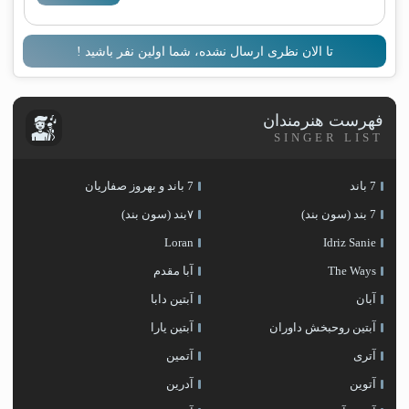
تا الان نظری ارسال نشده، شما اولین نفر باشید !
فهرست هنرمندان
SINGER LIST
7 باند
7 باند و بهروز صفاریان
7 بند (سون بند)
۷بند (سون بند)
Loran
Idriz Sanie
The Ways
آبا مقدم
آبان
آبتین دابا
آبتین روحبخش داوران
آبتین یارا
آتری
آتمین
آتوین
آدرین