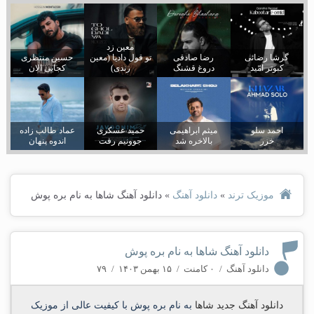
معین زد
گرشا رضائی
رضا صادقی
تو قول دادیا (معین
حسین منتظری
کبوتر امّید
دروغ قشنگ
زندی)
کجایی الان
احمد سلو
میثم ابراهیمی
حمید عسکری
عماد طالب زاده
خزر
بالاخره شد
جوونیم رفت
اندوه پنهان
موزیک ترند
»
دانلود آهنگ
»
دانلود آهنگ شاها به نام بره پوش
دانلود آهنگ شاها به نام بره پوش
دانلود آهنگ
/
۰ کامنت
/
۱۵ بهمن ۱۴۰۳
/
۷۹
دانلود آهنگ جدید
شاها
به نام
بره پوش
با کیفیت عالی از موزیک