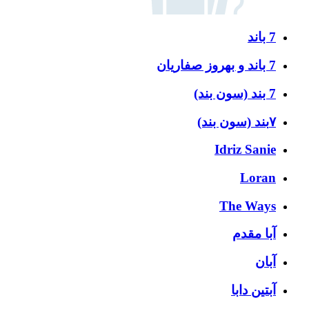
7 باند
7 باند و بهروز صفاریان
7 بند (سون بند)
۷بند (سون بند)
Idriz Sanie
Loran
The Ways
آبا مقدم
آبان
آبتین دابا