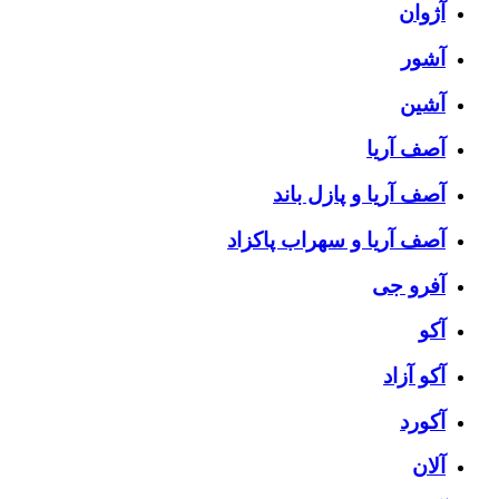
آژوان
آشور
آشین
آصف آریا
آصف آریا و پازل باند
آصف آریا و سهراب پاکزاد
آفرو جی
آکو
آکو آزاد
آکورد
آلان