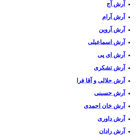
آرش آج
آرش آرام
آرش آروین
آرش اسماعیلی
آرش ای پی
آرش تشکری
آرش جلالی و آقا فرا
آرش حسینی
آرش خان احمدی
آرش داوری
آرش رادان