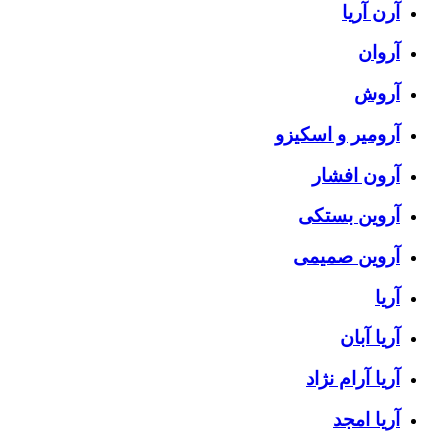
آرن آریا
آروان
آروش
آرومیر و اسکیزو
آرون افشار
آروین بستکی
آروین صمیمی
آریا
آریا آبان
آریا آرام نژاد
آریا امجد