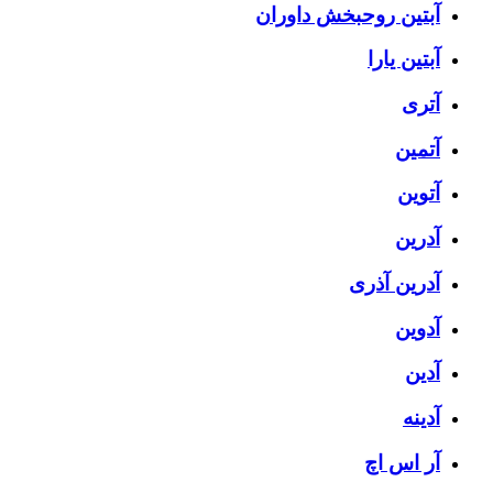
آبتین روحبخش داوران
آبتین یارا
آتری
آتمین
آتوین
آدرین
آدرین آذری
آدوین
آدین
آدینه
آر اس اچ