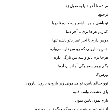
میشه تا آخر دنیا به تو پل زد
ترجیع:
تو باشی و من باشم و یه جاده تا دریا
کنارتم هرجا بری تا آخر دنیا
دوس دارم تا آخر عمر باتو باشم تنها
حسِ یه‌بارونی که رو من داره می‌باره
هرجا برم باتو واسه من تازگی داره
بگم بریم سفر بگی آماده‌ام، آره!
ورس۲:
توو خیالم بامن، تو می‌مونی زیر بارون، بارون، بارون
پای عشقت واسه قلبم
بازم بمون بامن بمون
از دلم دور میشی، ولی میگم دیگه نرو، نرو نرو