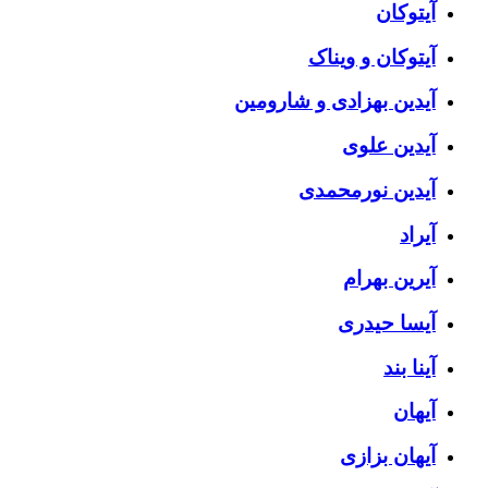
آیتوکان
آیتوکان و ویناک
آیدین بهزادی و شارومین
آیدین علوی
آیدین نورمحمدی
آیراد
آیرین بهرام
آیسا حیدری
آینا بند
آیهان
آیهان بزازی