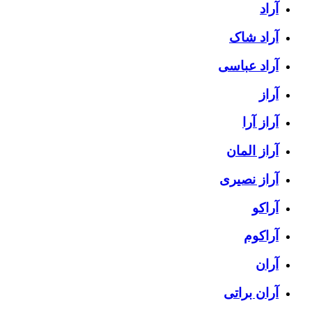
آراد
آراد شاک
آراد عباسی
آراز
آراز آرا
آراز المان
آراز نصیری
آراکو
آراکوم
آران
آران براتی