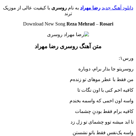
دانلود آهنگ جدید
رضا مهراد
به نام
روسری
با کیفیت عالی از موزیک
ترند
Download New Song
Reza Mehrad
–
Rosari
متن آهنگ روسری رضا مهراد
ورس۱:
روسریتو جا بذار برام، دوباره
من فقط با عطر موهای تو زنده‌م
کافیه اخم کنی با اون نگات تا
واسه اون اخمی که واسمه بخندم
کافیه برام فقط بودنِ چشمات
تا ابد میشه توو چشمای تو زل زد
واسه یک‌نفس فقط باتو نشستن