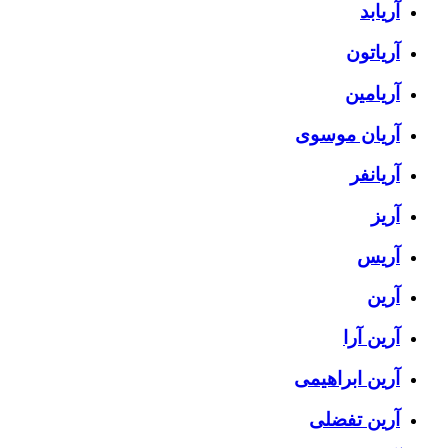
آریابد
آریاتون
آریامین
آریان موسوی
آریانفر
آریز
آریس
آرین
آرین آرا
آرین ابراهیمی
آرین تفضلی