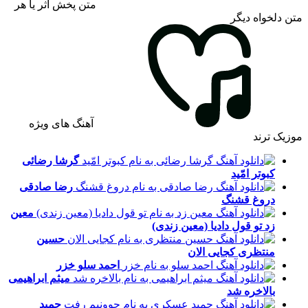
متن پخش اثر یا هر
متن دلخواه دیگر
آهنگ های ویژه
موزیک ترند
گرشا رضائی
کبوتر امّید
رضا صادقی
دروغ قشنگ
معین
زد
تو قول دادیا (معین زندی)
حسین
منتظری
کجایی الان
احمد سلو
خزر
میثم ابراهیمی
بالاخره شد
حمید