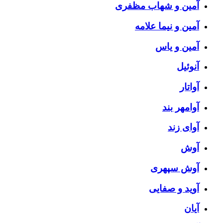
آمین و شهاب مظفری
آمین و نیما علامه
آمین و یاس
آنوئیل
آواتار
آوامهر بند
آوای زند
آوش
آوش سپهری
آوید و صفایی
آیان