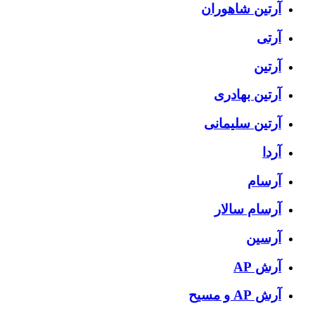
آرتين شاهوران
آرتی
آرتین
آرتین بهادری
آرتین سلیمانی
آردا
آرسام
آرسام سالار
آرسین
آرش AP
آرش AP و مسیح